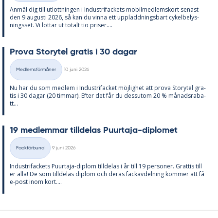
An­mäl dig till ut­lott­ning­en i In­du­stri­fac­kets mo­bil­med­lems­kort se­nast
den 9 au­gusti 2026, så kan du vin­na ett upp­ladd­nings­bart cy­kel­be­lys­
nings­set. Vi lot­tar ut to­talt tio pri­ser....
Prova Sto­ry­tel gra­tis i 30 da­gar
Skriven
Medlemsförmåner
10 juni 2026
Kategorier
Nu har du som med­lem i In­du­stri­fac­ket möj­lig­het att prova Sto­ry­tel gra­
tis i 30 da­gar (20 tim­mar). Ef­ter det får du dess­utom 20 % må­nads­ra­ba­
tt...
19 med­lem­mar till­de­las Pu­ur­ta­ja-di­plo­met
Skriven
Fackförbund
9 juni 2026
Kategorier
In­du­stri­fac­kets Pu­ur­ta­ja-diplom till­de­las i år till 19 per­so­ner. Grat­tis till
er alla! De som till­de­las diplom och de­ras fackav­del­ning kom­mer att få
e-post inom kort....