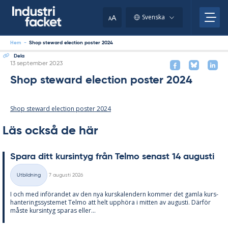
Skip
to
A
Svenska
A
content
Hem
-
Shop steward election poster 2024
Dela
Skriven
13 september 2023
Shop steward election poster 2024
Shop steward election poster 2024
Läs också de här
Spa­ra ditt kursin­tyg från Tel­mo se­nast 14 au­gusti
Skriven
Utbildning
7 augusti 2026
Kategorier
I och med in­fö­ran­det av den nya kurska­len­dern kom­mer det gam­la kurs­
han­te­rings­sy­ste­met Tel­mo att helt upp­hö­ra i mit­ten av au­gusti. Där­för
mås­te kursin­tyg spa­ras el­ler...