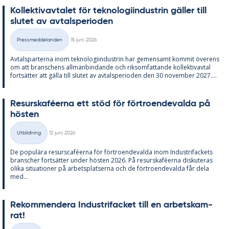
Kol­lek­tivav­ta­let för tek­no­lo­gi­in­du­strin gäl­ler till
slu­tet av av­tal­s­pe­ri­o­den
Skriven
Pressmeddelanden
15 juni 2026
Kategorier
Av­tals­par­ter­na inom tek­no­lo­gi­in­du­strin har ge­men­samt kom­mit över­ens
om att bran­schens all­män­bin­dan­de och riksom­fat­tan­de kol­lek­tivav­tal
fort­sät­ter att gäl­la till slu­tet av av­tal­s­pe­ri­o­den den 30 no­vem­ber 2027....
Re­surskafé­er­na ett stöd för för­tro­en­de­val­da på
hös­ten
Skriven
Utbildning
12 juni 2026
Kategorier
De po­pu­lä­ra re­surscafé­er­na för för­tro­en­de­val­da inom In­du­stri­fac­kets
branscher fort­sät­ter un­der hös­ten 2026. På re­surskafé­er­na dis­ku­te­ras
oli­ka si­tu­a­tio­ner på ar­bets­plat­ser­na och de för­tro­en­de­val­da får dela
med...
Re­kom­men­de­ra In­du­stri­fac­ket till en ar­bets­kam­
rat!
Skriven