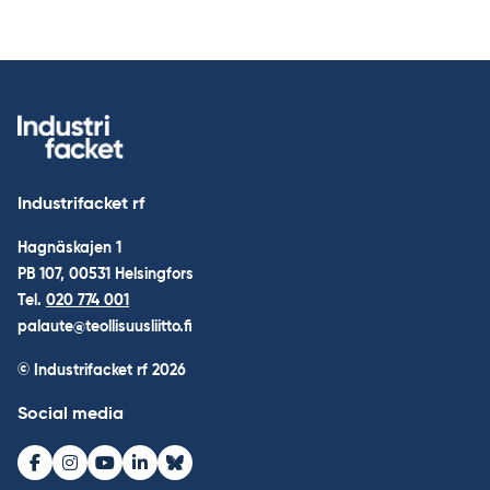
Industrifacket rf
Hagnäskajen 1
PB 107, 00531 Helsingfors
Tel.
020 774 001
palaute@teollisuusliitto.fi
© Industrifacket rf
2026
Social media
Facebook
Instagram
Youtube
LinkedIn
Bluesky