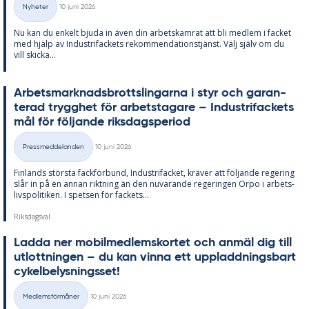
Nyheter
10 juni 2026
Kategorier
Nu kan du en­kelt bju­da in även din ar­bets­kam­rat att bli med­lem i fac­ket
med hjälp av In­du­stri­fac­kets re­kom­men­da­tions­tjänst. Välj själv om du
vill skic­ka...
Ar­bets­mark­nads­brotts­ling­ar­na i styr och ga­ran­
te­rad trygg­het för ar­bets­ta­ga­re – In­du­stri­fac­kets
mål för föl­jan­de riks­dags­pe­ri­od
Skriven
Pressmeddelanden
10 juni 2026
Kategorier
Fin­lan­ds störs­ta fack­för­bund, In­du­stri­fac­ket, krä­ver att föl­jan­de re­ge­ring
slår in på en an­nan rikt­ning än den nu­va­ran­de re­ge­ring­en Orpo i ar­bets­
livs­po­li­ti­ken. I spet­sen för fac­kets...
Riksdagsval
Lad­da ner mo­bil­med­lems­kor­tet och an­mäl dig till
ut­lott­ning­en – du kan vin­na ett upp­ladd­nings­bart
cy­kel­be­lys­nings­set!
Skriven
Medlemsförmåner
10 juni 2026
Kategorier