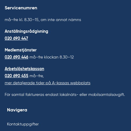
Servicenumren
må–fre kl. 8.30–15, om inte annat nämns
Anställningsrådgivning
020 690 447
Medlemstjänster
020 690 446
må–fre klockan 8.30–12
Arbetslöshetskassan
020 690 455
må–fre,
mer detaljerade tider på A-kassas webbplats
För samtal faktureras endast lokalnäts- eller mobilsamtalsavgift.
Navigera
Kontaktuppgifter