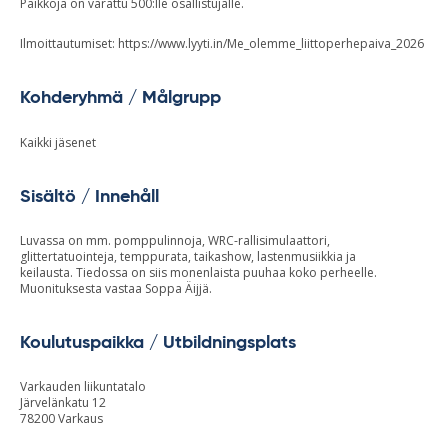
Paikkoja on varattu 500:lle osallistujalle.
Ilmoittautumiset: https://www.lyyti.in/Me_olemme_liittoperhepaiva_2026
Kohderyhmä / Målgrupp
Kaikki jäsenet
Sisältö / Innehåll
Luvassa on mm. pomppulinnoja, WRC-rallisimulaattori,
glittertatuointeja, temppurata, taikashow, lastenmusiikkia ja
keilausta. Tiedossa on siis monenlaista puuhaa koko perheelle.
Muonituksesta vastaa Soppa Äijjä.
Koulutuspaikka / Utbildningsplats
Varkauden liikuntatalo
Järvelänkatu 12
78200 Varkaus