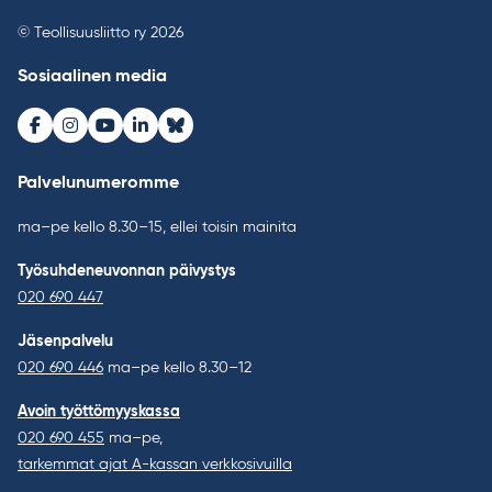
© Teollisuusliitto ry 2026
Sosiaalinen media
Facebook
Instagram
Youtube
LinkedIn
Bluesky
Palvelunumeromme
ma–pe kello 8.30–15, ellei toisin mainita
Työsuhdeneuvonnan päivystys
020 690 447
Jäsenpalvelu
020 690 446
ma–pe kello 8.30–12
Avoin työttömyyskassa
020 690 455
ma–pe,
tarkemmat ajat A-kassan verkkosivuilla