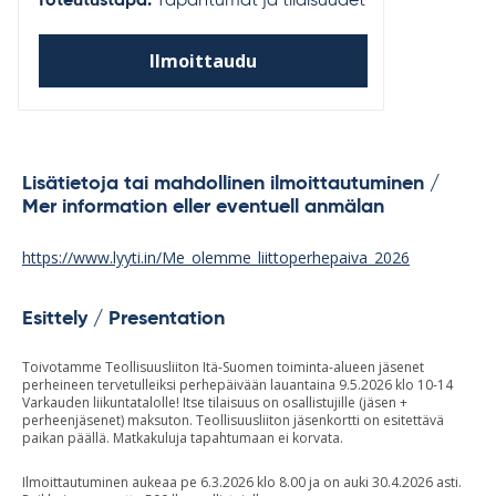
Toteutustapa:
Tapahtumat ja tilaisuudet
Ilmoittaudu
Lisätietoja tai mahdollinen ilmoittautuminen /
Mer information eller eventuell anmälan
https://www.lyyti.in/Me_olemme_liittoperhepaiva_2026
Esittely / Presentation
Toivotamme Teollisuusliiton Itä-Suomen toiminta-alueen jäsenet
perheineen tervetulleiksi perhepäivään lauantaina 9.5.2026 klo 10-14
Varkauden liikuntatalolle! Itse tilaisuus on osallistujille (jäsen +
perheenjäsenet) maksuton. Teollisuusliiton jäsenkortti on esitettävä
paikan päällä. Matkakuluja tapahtumaan ei korvata.
Ilmoittautuminen aukeaa pe 6.3.2026 klo 8.00 ja on auki 30.4.2026 asti.