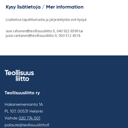
Kysy lisätietoja / Mer information
Lisätietoa tapahtumasta ja järjestelyistä voit kysyä:
suvi.rahunen@teollisuusliitto.fi
, 040 922 6599 tai
jussi.rantanen@teollisuusliitto.fi
, 050 512 4518
Teollisuusliitto ry
Hakaniemenranta 1A
PL 107, 00531 Helsinki
Vaihde
020 774 001
palaute@teollisuusliitto.fi