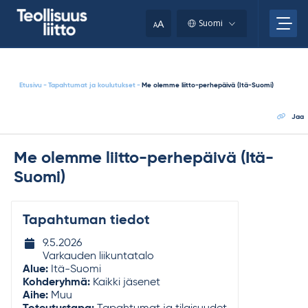
Skip
your
to
A
Suomi
A
content
clipboard.)
Etusivu
-
Tapahtumat ja koulutukset
-
Me olemme liitto-perhepäivä (Itä-Suomi)
Jaa
Me olemme liitto-perhepäivä (Itä-
Suomi)
Tapahtuman tiedot
Tapahtuman
9.5.2026
ajankohta
Varkauden liikuntatalo
Alue:
Itä-Suomi
Kohderyhmä:
Kaikki jäsenet
Aihe:
Muu