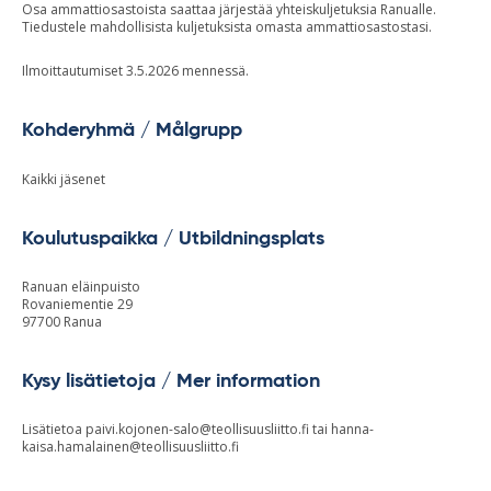
Osa ammattiosastoista saattaa järjestää yhteiskuljetuksia Ranualle.
Tiedustele mahdollisista kuljetuksista omasta ammattiosastostasi.
Ilmoittautumiset 3.5.2026 mennessä.
Kohderyhmä / Målgrupp
Kaikki jäsenet
Koulutuspaikka / Utbildningsplats
Ranuan eläinpuisto
Rovaniementie 29
97700 Ranua
Kysy lisätietoja / Mer information
Lisätietoa
paivi.kojonen-salo@teollisuusliitto.fi
tai
hanna-
kaisa.hamalainen@teollisuusliitto.fi