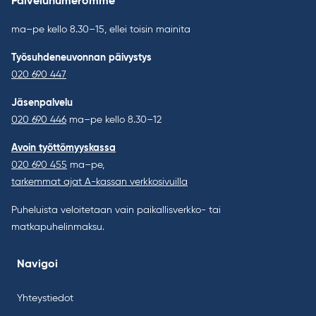
Palvelunumeromme
ma–pe kello 8.30–15, ellei toisin mainita
Työsuhdeneuvonnan päivystys
020 690 447
Jäsenpalvelu
020 690 446
ma–pe kello 8.30–12
Avoin työttömyyskassa
020 690 455
ma–pe,
tarkemmat ajat A-kassan verkkosivuilla
Puheluista veloitetaan vain paikallisverkko- tai
matkapuhelinmaksu.
Navigoi
Yhteystiedot