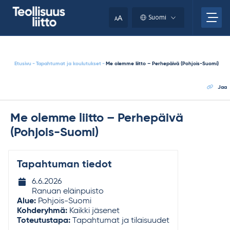
Skip
your
to
A
Suomi
A
content
clipboard.)
Etusivu
-
Tapahtumat ja koulutukset
-
Me olemme liitto – Perhepäivä (Pohjois-Suomi)
Jaa
Me olemme liitto – Perhepäivä
(Pohjois-Suomi)
Tapahtuman tiedot
Tapahtuman
6.6.2026
ajankohta
Ranuan eläinpuisto
Alue:
Pohjois-Suomi
Kohderyhmä:
Kaikki jäsenet
Toteutustapa:
Tapahtumat ja tilaisuudet