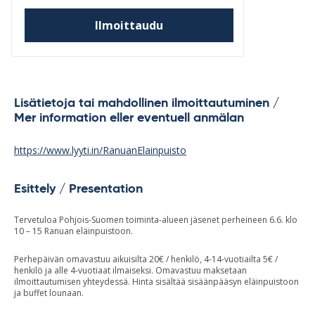
Ilmoittaudu
Lisätietoja tai mahdollinen ilmoittautuminen /
Mer information eller eventuell anmälan
https://www.lyyti.in/RanuanElainpuisto
Esittely / Presentation
Tervetuloa Pohjois-Suomen toiminta-alueen jäsenet perheineen 6.6. klo
10 – 15 Ranuan eläinpuistoon.
Perhepäivän omavastuu aikuisilta 20€ / henkilö, 4-14-vuotiailta 5€ /
henkilö ja alle 4-vuotiaat ilmaiseksi. Omavastuu maksetaan
ilmoittautumisen yhteydessä. Hinta sisältää sisäänpääsyn eläinpuistoon
ja buffet lounaan.