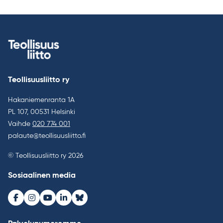
Teollisuusliitto ry
Hakaniemenranta 1A
PL 107, 00531 Helsinki
Vaihde
020 774 001
palaute@teollisuusliitto.fi
© Teollisuusliitto ry 2026
Sosiaalinen media
Facebook
Instagram
Youtube
LinkedIn
Bluesky