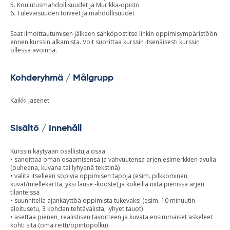
5. Koulutusmahdollisuudet ja Murikka-opisto
6. Tulevaisuuden toiveet ja mahdollisuudet
Saat ilmoittautumisen jälkeen sähköpostitse linkin oppimisympäristöön
ennen kurssin alkamista. Voit suorittaa kurssin itsenäisesti kurssin
ollessa avoinna.
Kohderyhmä / Målgrupp
Kaikki jäsenet
Sisältö / Innehåll
Kurssin käytyään osallistuja osaa:
• sanoittaa oman osaamisensa ja vahvuutensa arjen esimerkkien avulla
(puheena, kuvana tai lyhyenä tekstinä)
• valita itselleen sopivia oppimisen tapoja (esim. pilkkominen,
kuvat/miellekartta, yksi lause -kooste) ja kokeilla niitä pienissä arjen
tilanteissa
• suunnitella ajankäyttöä oppimista tukevaksi (esim. 10 minuutin
aloitusetu, 3 kohdan tehtävälista, lyhyet tauot)
• asettaa pienen, realistisen tavoitteen ja kuvata ensimmäiset askeleet
kohti sitä (oma reitti/opintopolku)