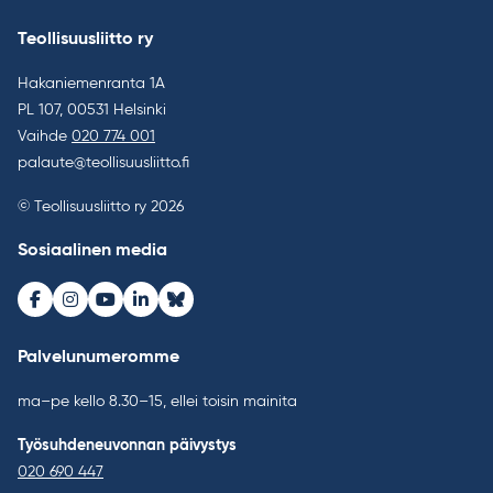
Teollisuusliitto ry
Hakaniemenranta 1A
PL 107, 00531 Helsinki
Vaihde
020 774 001
palaute@teollisuusliitto.fi
© Teollisuusliitto ry 2026
Sosiaalinen media
Facebook
Instagram
Youtube
LinkedIn
Bluesky
Palvelunumeromme
ma–pe kello 8.30–15, ellei toisin mainita
Työsuhdeneuvonnan päivystys
020 690 447