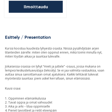
Ilmoittaudu
Esittely / Presentation
Kurssi koostuu kuudesta lyhyestä osasta. Niissä pysähdytään arjen
tilanteiden äärelle: miten olen oppinut ennen, mikä toimii minulla nyt,
miten löydän aikaa ja suuntaa tulevalle.
Jokaisessa osassa on lyhyt “mieti ja juttele” -osuus, jossa mukana on
lempeä keskusteluavustaja (tekoäly). Se ei jaa valmiita vastauksia, vaan
auttaa sinua sanoittamaan omat ajatuksesi. Kaikki tehtävät tukevat
myönteistä suuntaa: pieni askel kerrallaan, sinun elämässäsi.
Kuusi osaa:
1. Oppiminen elämänkulussa
2. Tavat oppia ja omat vahvuudet
3. Aika ja arki – tilaa oppimiselle
4. Pienet tavoitteet ja reitit eteenpäin