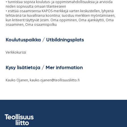
• tunnistaa sopivia koulutus- ja oppimismahdollisuuksia ja arvioida
niiden sopivuutta omaan tilanteeseen
• esittää osaamisensa KAPOS-merkkejä varten keskustellen, lyhyenä
tehtävänä tai kuvallisena koontina; suostuu merkkien myöntämiseen,
kun kriteerit täyttyvät (esim. Oma oppiminen, Oma ajankäyttö, Oma
osaaminen, Oma osaamispolku
Koulutuspaikka / Utbildningsplats
Verkkokurssi
Kysy lisätietoja / Mer information
Kauko Ojanen,
kauko.ojanen@teollisuusliitto.fi