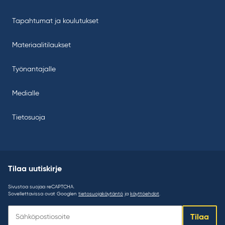
Tapahtumat ja koulutukset
Materiaalitilaukset
Työnantajalle
Medialle
Tietosuoja
Tilaa uutiskirje
Sivustoa suojaa reCAPTCHA.
Sovellettavissa ovat Googlen
tietosuojakäytäntö
ja
käyttöehdot
.
Tilaa
Tilaa
uutiskirje: