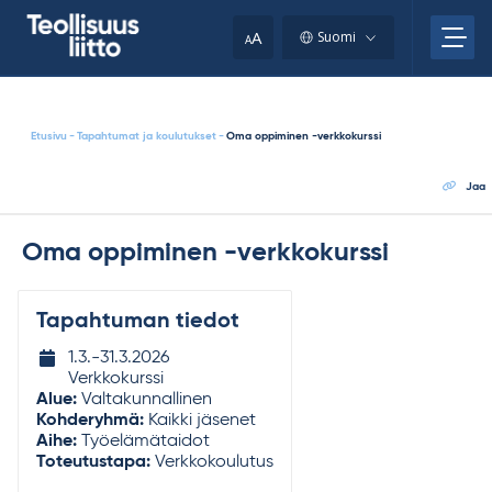
Skip
your
to
A
Suomi
A
content
clipboard.)
Etusivu
-
Tapahtumat ja koulutukset
-
Oma oppiminen -verkkokurssi
Jaa
Oma oppiminen -verkkokurssi
Tapahtuman tiedot
Tapahtuman
1.3.-​
31.3.2026
ajankohta
Verkkokurssi
Alue:
Valtakunnallinen
Kohderyhmä:
Kaikki jäsenet
Aihe:
Työelämätaidot
Toteutustapa:
Verkkokoulutus