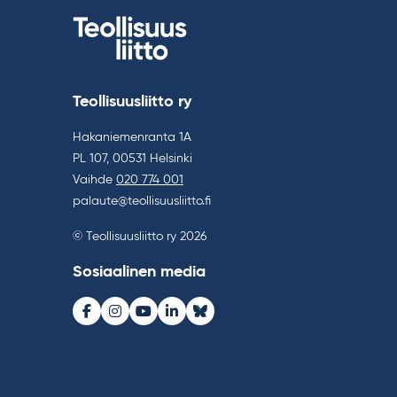
Teollisuusliitto ry
Hakaniemenranta 1A
PL 107, 00531 Helsinki
Vaihde
020 774 001
palaute@teollisuusliitto.fi
© Teollisuusliitto ry 2026
Sosiaalinen media
Facebook
Instagram
Youtube
LinkedIn
Bluesky