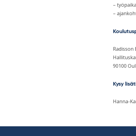
– työpaika
– ajankoh
Koulutusp
Radisson 
Hallituska
90100 Ou
Kysy lisä
Hanna-Ka