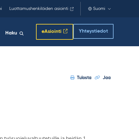
i
Luottamushenkilöiden asiointi
Suomi
Yhteystiedot
eAsiointi
Haku
Tulosta
Jaa
työsuojeluvaltuutetuille ja heidän 1.