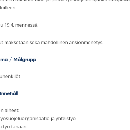
öilleen.
du 19.4. mennessä.
t maksetaan sekä mahdollinen ansionmenetys.
hmä / Målgrupp
uhenkilöt
 Innehåll
n aiheet:
työsuojeluorganisaatio ja yhteistyö
a työ tänään