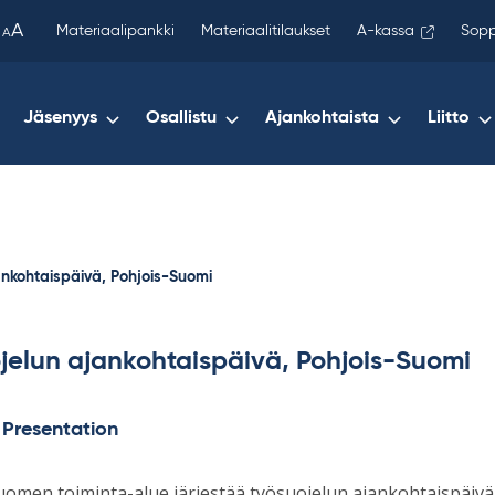
been
A
Materiaalipankki
Materiaalitilaukset
A-kassa
Sopp
A
copied
to
your
Jäsenyys
Osallistu
Ajankohtaista
Liitto
clipboard.)
ankohtaispäivä, Pohjois-Suomi
jelun ajankohtaispäivä, Pohjois-Suomi
/ Presentation
omen toiminta-alue järjestää työsuojelun ajankohtaispäivän 