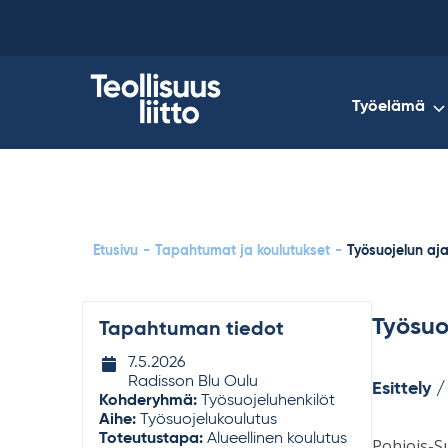
Skip
to
content
Työelämä
Etusivu
-
Tapahtumat ja koulutukset
-
Työsuojelun aj
Työsuo
Tapahtuman tiedot
Tapahtuman
7.5.2026
ajankohta
Radisson Blu Oulu
Esittely 
Kohderyhmä:
Työsuojeluhenkilöt
Aihe:
Työsuojelukoulutus
Toteutustapa:
Alueellinen koulutus
Pohjois-Su