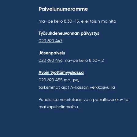
Palvelunumeromme
ma–pe kello 8.30–15, ellei toisin mainita
Työsuhdeneuvonnan päivystys
020 690 447
Jäsenpalvelu
020 690 446
ma–pe kello 8.30–12
Avoin työttömyyskassa
020 690 455
ma–pe,
tarkemmat ajat A-kassan verkkosivuilla
Puheluista veloitetaan vain paikallisverkko- tai
matkapuhelinmaksu.