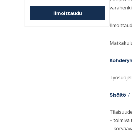
varahenkil
Ilmoittaudu
Ilmoittau
Matkakulu
Kohdery
Työsuojel
Sisältö /
Tilaisuude
– toimiva 
– korvaav