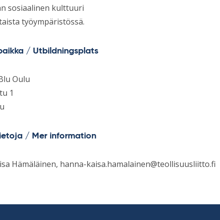
n sosiaalinen kulttuuri
taista työympäristössä.
aikka / Utbildningsplats
Blu Oulu
tu 1
lu
tietoja / Mer information
isa Hämäläinen,
hanna-kaisa.hamalainen@teollisuusliitto.fi