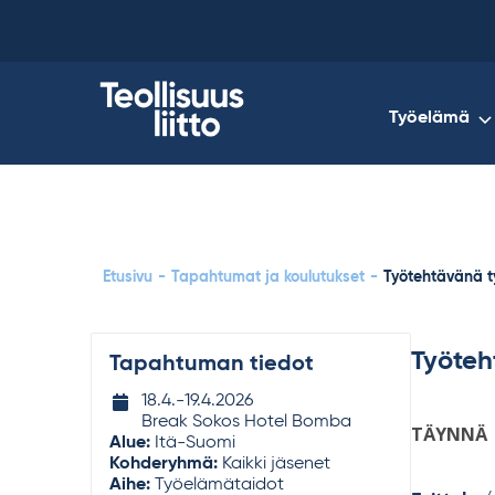
Skip
to
content
Työelämä
Etusivu
-
Tapahtumat ja koulutukset
-
Työtehtävänä ty
Työteh
Tapahtuman tiedot
Tapahtuman
18.4.-​
19.4.2026
ajankohta
Break Sokos Hotel Bomba
TÄYNNÄ
Alue:
Itä-Suomi
Kohderyhmä:
Kaikki jäsenet
Aihe:
Työelämätaidot