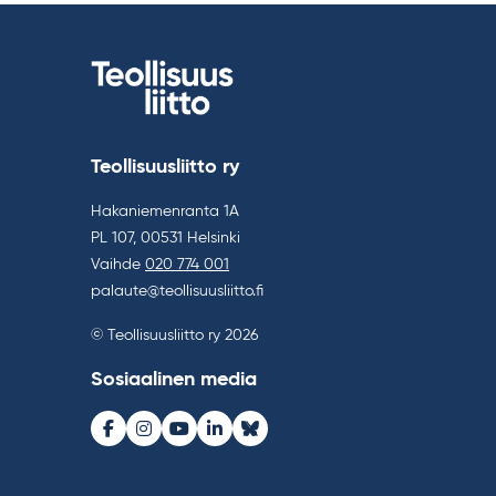
Teollisuusliitto ry
Hakaniemenranta 1A
PL 107, 00531 Helsinki
Vaihde
020 774 001
palaute@teollisuusliitto.fi
© Teollisuusliitto ry 2026
Sosiaalinen media
Facebook
Instagram
Youtube
LinkedIn
Bluesky