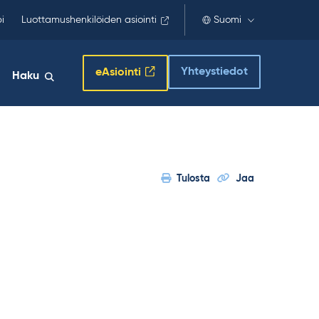
i
Luottamushenkilöiden asiointi
Suomi
Yhteystiedot
eAsiointi
Haku
Tulosta
Jaa