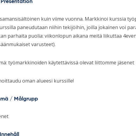
/ Presentation
samansisältöinen kuin viime vuonna. Markkinoi kurssia työpaik
rssilla paneudutaan niihin tekijöihin, joilla jokainen voi p
an parhaita puolia: viikonlopun aikana meitä liikuttaa 4even
äänmukaiset varusteet).
ä: työmarkkinoiden käytettävissä olevat liittomme jäsenet
oittaudu oman alueesi kurssille!
hmä / Målgrupp
enet
 Innehåll