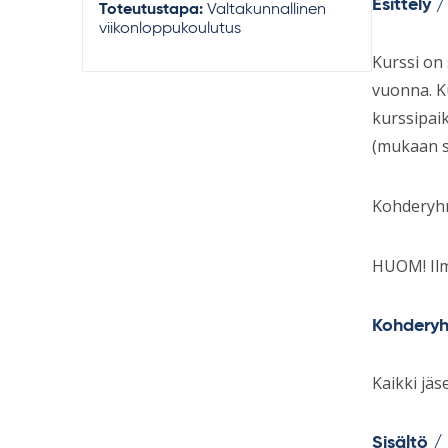
Esittely 
Toteutustapa:
Valtakunnallinen
viikonloppukoulutus
Kurssi on 
vuonna. Ku
kurssipaik
(mukaan s
Kohderyhm
HUOM! Ilm
Kohdery
Kaikki jäs
Sisältö /