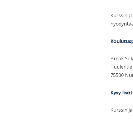
Kurssin jä
hyödyntää 
Koulutusp
Break So
Tuulentie
75500 Nu
Kysy lisä
Kurssin jä