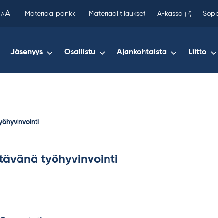
been
A
Materiaalipankki
Materiaalitilaukset
A-kassa
Sopp
A
copied
to
your
Jäsenyys
Osallistu
Ajankohtaista
Liitto
clipboard.)
öhyvinvointi
tävänä työhyvinvointi