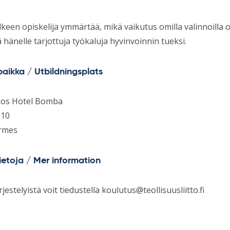
lkeen opiskelija ymmärtää, mikä vaikutus omilla valinnoilla 
hänelle tarjottuja työkaluja hyvinvoinnin tueksi.
aikka / Utbildningsplats
kos Hotel Bomba
 10
rmes
tietoja / Mer information
rjestelyistä voit tiedustella
koulutus@teollisuusliitto.fi