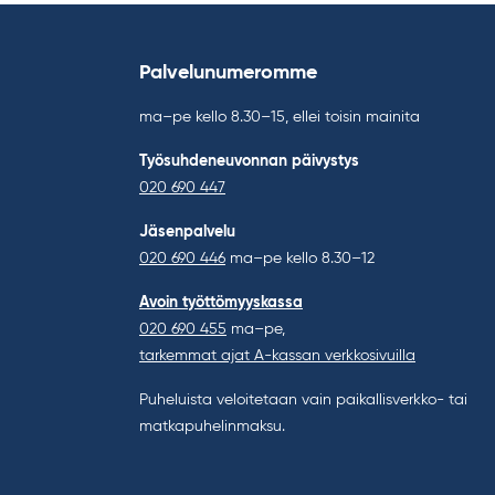
Palvelunumeromme
ma–pe kello 8.30–15, ellei toisin mainita
Työsuhdeneuvonnan päivystys
020 690 447
Jäsenpalvelu
020 690 446
ma–pe kello 8.30–12
Avoin työttömyyskassa
020 690 455
ma–pe,
tarkemmat ajat A-kassan verkkosivuilla
Puheluista veloitetaan vain paikallisverkko- tai
matkapuhelinmaksu.