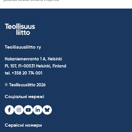
navigation
Teollisuusliitto ry
Hakaniemenranta 1 A, Helsinki
PL 107, FI-00531 Helsinki, Finland
tel. +358 20 774 001
© Teollisuusliitto 2026
Соціальні мережі
Facebook
Instagram
Youtube
LinkedIn
Bluesky
Сервісні номери