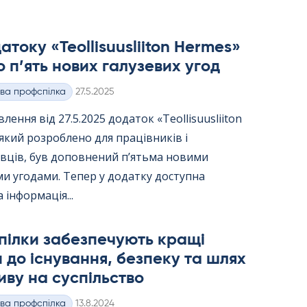
току «Teol­li­suus­lii­ton Her­mes»
 п’ять нових галузевих угод
Kirjoitettu
ва профспілка
27.5.2025
лення від 27.5.2025 додаток «Teol­li­suus­lii­ton
 який розроблено для працівників і
вців, був доповнений п’ятьма новими
и угодами. Тепер у додатку доступна
 інформація...
пілки забезпечують кращі
 до існування, безпеку та шлях
иву на суспільство
Kirjoitettu
ва профспілка
13.8.2024