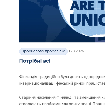
Kirjoitettu
Промислова профспілка
13.8.2024
Категорії
Потрібні всі
Фінляндія традиційно була досить однорідним
інтернаціоналізації фінський ринок праці ста
Старіння населення Фінляндії та зменшення к
створюють проблеми для ринку праці. Праці