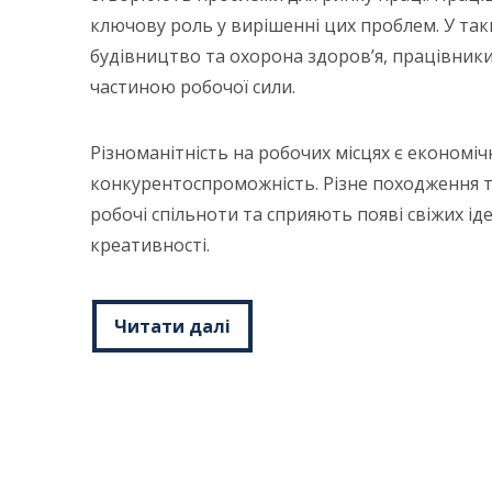
ключову роль у вирішенні цих проблем. У так
будівництво та охорона здоров’я, працівни
частиною робочої сили.
Різноманітність на робочих місцях є економі
конкурентоспроможність. Різне походження 
робочі спільноти та сприяють появі свіжих і
креативності.
Читати далі