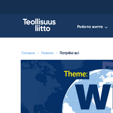
Skip
to
content
Робота життя
Головна
-
Новини
-
Потрібні всі