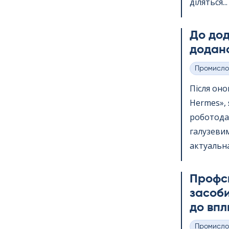
діляться...
До дода
додано
Промисло
Категорії
Після онов
Her­mes»,
роботода
галузевим
актуальна
Профс
засоби
до впл
Промисло