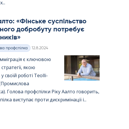
...
алто: «Фінське суспільство
ного добробуту потребує
ників»
Kirjoitettu
ва профспілка
12.8.2024
імміграція є ключовою
стратегії, якою
у своїй роботі Teol­li­
to (Промислова
а). Голова профспілки Ріку Аалто говорить,
ілка виступає проти дискримінації і...