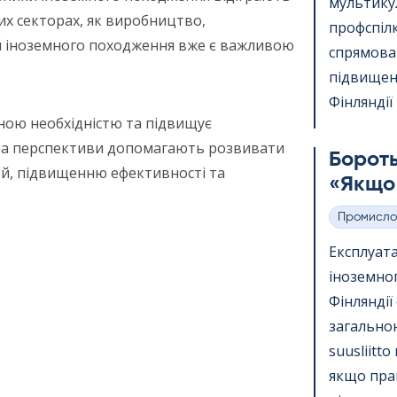
мультику
их секторах, як виробництво,
профспіл
ки іноземного походження вже є важливою
спрямован
підвищенн
Фінляндії 
чною необхідністю та підвищує
та перспективи допомагають розвивати
Бороть
дей, підвищенню ефективності та
«Якщо 
Промисло
Категорії
Експлуата
іноземно
Фінлянді
загальнон
suus­liit
якщо пра