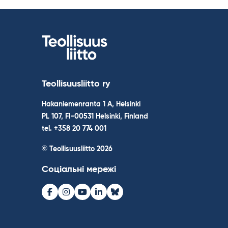
Teollisuusliitto ry
Hakaniemenranta 1 A, Helsinki
PL 107, FI-00531 Helsinki, Finland
tel. +358 20 774 001
© Teollisuusliitto 2026
Соціальні мережі
Facebook
Instagram
Youtube
LinkedIn
Bluesky