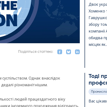
Двоє укра
Хоменко 
Гаврушко,
збору том
компанії A
обидва п
місцях як..
Поділіться статтею:
Тоді п
 суспільством. Однак внаслідок
профсп
є дедалі різноманітнішим.
Промисло
Категорії
ількості людей працездатного віку
Вас цікав
вники іноземного походження відіграють