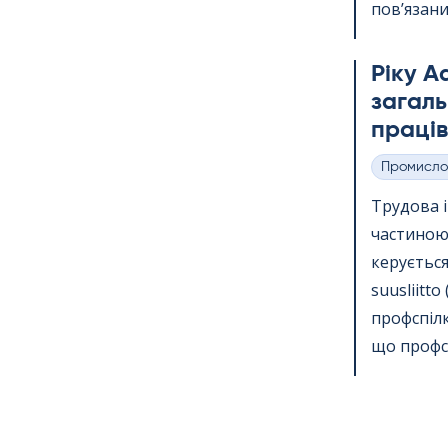
пов’язаних
Ріку А
загаль
праців
Промисло
Категорії
Трудова 
частиною 
керується 
suus­liit
профспілк
що профсп