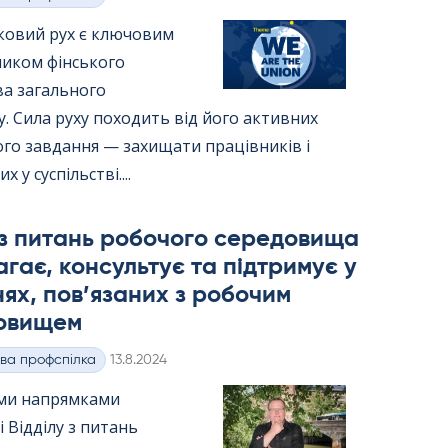
ковий рух є ключовим
ником фінського
ва загального
. Сила руху походить від його активних
ого завдання — захищати працівників і
 у суспільстві....
 з питань робочого середовища
гає, консультує та підтримує у
ях, пов’язаних з робочим
овищем
Kirjoitettu
ва профспілка
13.8.2024
ми напрямками
і Відділу з питань