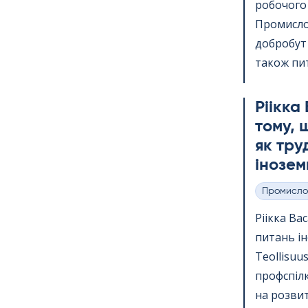
робочого
Промислов
добробут 
також пита
Ріікка
тому, 
як тру
інозе
Промисло
Категорії
Ріікка Ва
питань ін
Teol­li­su
профспілк
на розви