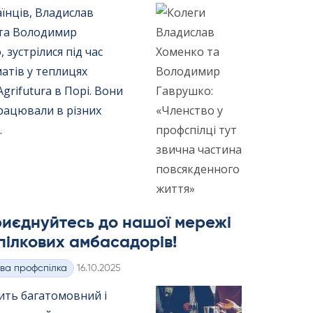
їнців, Владислав
та Володимир
 зустрілися під час
атів у теплицях
gri­fu­tura в Порі. Вони
рацювали в різних
.
риєднуйтесь до нашої мережі
ілкових амбасадорів!
Kirjoitettu
ва профспілка
16.10.2025
ить багатомовний і