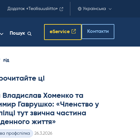
Додаток «Teollisuusliitto»
Українська
Контакти
eService
Пошук
лід
рочитайте ці
 Владислав Хоменко та
мир Гаврушко: «Членство у
ілці тут звична частина
денного життя»
Kirjoitettu
ва профспілка
26.3.2026