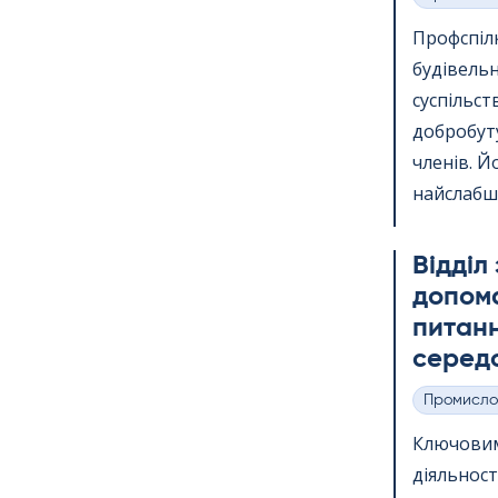
Категорії
Профспіл
будівель
суспільст
добробуту
членів. Й
найслабших
Відділ
допома
питанн
серед
Промисло
Категорії
Ключови
діяльност