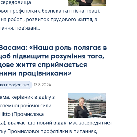
 середовища
ої профспілки є безпека та гігієна праці,
на роботі, розвиток трудового життя, а
ння, пов’язані...
 Васама: «Наша роль полягає в
щоб підвищити розуміння того,
дове життя сприймається
мними працівниками»
Kirjoitettu
ва профспілка
13.8.2024
сама, керівник відділу з
оземної робочої сили
us­liitto (Промислова
а), вважає, що новий відділ має зосередитися
тку Промислової профспілки в питаннях,