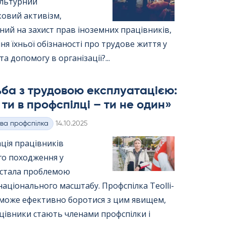
льтурний
ковий активізм,
ий на захист прав іноземних працівників,
я їхньої обізнаності про трудове життя у
та допомогу в організації?...
ба з трудовою експлуатацією:
ти в профспілці – ти не один»
Kirjoitettu
ва профспілка
14.10.2025
ція працівників
го походження у
ї стала проблемою
аціонального масштабу. Профспілка Teol­li­
to може ефективно боротися з цим явищем,
цівники стають членами профспілки і