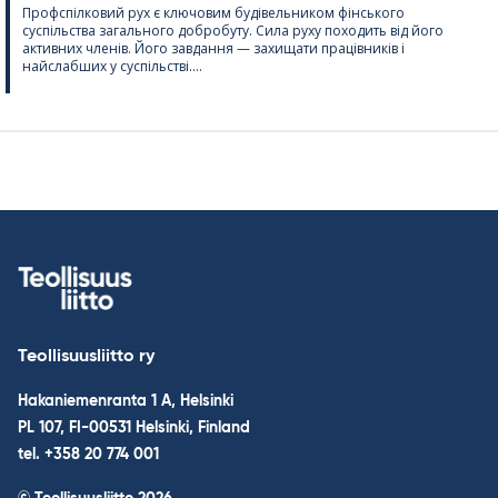
Профспілковий рух є ключовим будівельником фінського
суспільства загального добробуту. Сила руху походить від його
активних членів. Його завдання — захищати працівників і
найслабших у суспільстві....
Teollisuusliitto ry
Hakaniemenranta 1 A, Helsinki
PL 107, FI-00531 Helsinki, Finland
tel. +358 20 774 001