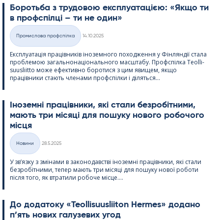
Боротьба з трудовою експлуатацією: «Якщо ти
в профспілці – ти не один»
Kirjoitettu
Промислова профспілка
14.10.2025
Категорії
Експлуатація працівників іноземного походження у Фінляндії стала
проблемою загальнонаціонального масштабу. Профспілка Teol­li­
suus­liitto може ефективно боротися з цим явищем, якщо
працівники стають членами профспілки і діляться...
Іноземні працівники, які стали безробітними,
мають три місяці для пошуку нового робочого
місця
Kirjoitettu
Новини
28.5.2025
Категорії
У зв’язку з змінами в законодавстві іноземні працівники, які стали
безробітними, тепер мають три місяці для пошуку нової роботи
після того, як втратили робоче місце....
До додатоку «Teol­li­suus­lii­ton Her­mes» додано
п’ять нових галузевих угод