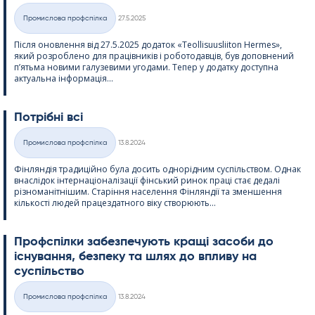
Kirjoitettu
Промислова профспілка
27.5.2025
Категорії
Після оновлення від 27.5.2025 додаток «Teol­li­suus­lii­ton Her­mes»,
який розроблено для працівників і роботодавців, був доповнений
п’ятьма новими галузевими угодами. Тепер у додатку доступна
актуальна інформація...
Потрібні всі
Kirjoitettu
Промислова профспілка
13.8.2024
Категорії
Фінляндія традиційно була досить однорідним суспільством. Однак
внаслідок інтернаціоналізації фінський ринок праці стає дедалі
різноманітнішим. Старіння населення Фінляндії та зменшення
кількості людей працездатного віку створюють...
Профспілки забезпечують кращі засоби до
існування, безпеку та шлях до впливу на
суспільство
Kirjoitettu
Промислова профспілка
13.8.2024
Категорії