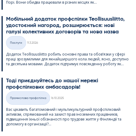
Порі. Вони обидва працювали в різних місцях як...
Мобільний додаток профспілки Teol­li­suus­liitto,
удостоєний нагород, розширюється: нові
галузі колективних договорів та нова назва
Kirjoitettu
Послуги
11.3.2026
Категорії
Додаток Teol­li­suus­liitto робить основні права та обов’язки у сфері
праці зрозумілими для якнайширшого кола людей, ясно, доступно
та десятьма мовами. Додаток підтримує повсякденну роботу як...
Тоді приєднуйтесь до нашої мережі
профспілкових амбасадорів!
Kirjoitettu
Промислова профспілка
16.10.2025
Категорії
Вас цікавить багатомовний і мультикультурний профспілковий
активізм, спрямований на захист прав іноземних працівників,
підвищення їхньої обізнаності про трудове життя у Фінляндії та
допомогу в організації?...