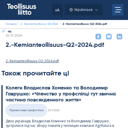
Skip
to
A
Українська
A
content
Головна
-
2. Kemianteollisuus Q2 2024
-
2.-Kemianteollisuus-Q2-2024.pdf
лід
Kirjoitettu
24.10.2024
2.-Kemianteollisuus-Q2-2024.pdf
2.-Kemianteollisuus-Q2-2024.pdf
Також прочитайте ці
Колеги Владислав Хоменко та Володимир
Гаврушко: «Членство у профспілці тут звична
частина повсякденного життя»
Kirjoitettu
Промислова профспілка
26.3.2026
Категорії
Двоє українців, Владислав Хоменко та Володимир Гаврушко,
зустрілися під час збору томатів у теплицях компанії Agri­fu­tura в