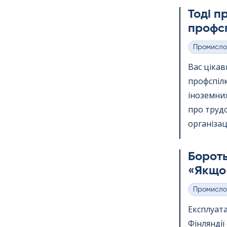
Тоді п
профсп
Промисло
Категорії
Вас ціка
профспіл
іноземних
про трудо
організації
Бороть
«Якщо 
Промисло
Категорії
Експлуата
Фінлянді