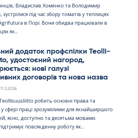
аїнців, Владислав Хоменко та Володимир
 зустрілися під час збору томатів у теплицях
Agri­fu­tura в Порі. Вони обидва працювали в
цях як...
ний додаток профспілки Teol­li­
itto, удостоєний нагород,
юється: нові галузі
ивних договорів та нова назва
Kirjoitettu
11.3.2026
ol­li­suus­liitto робить основні права та
 у сфері праці зрозумілими для якнайширшого
й, ясно, доступно та десятьма мовами.
ідтримує повсякденну роботу як...