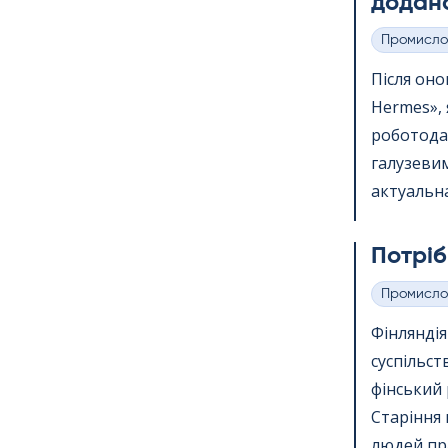
додано
Промисло
Категорії
Після онов
Her­mes»,
роботода
галузевим
актуальна
Потріб
Промисло
Категорії
Фінлянді
суспільст
фінський 
Старіння 
людей пр