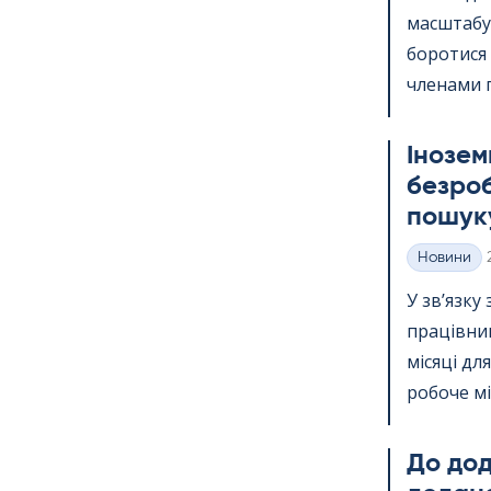
масштабу.
боротися
членами п
Інозем
безроб
пошуку
Новини
Категорії
У зв’язку
працівник
місяці дл
робоче міс
До дода