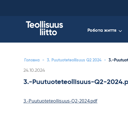
Skip
to
content
Робота життя
Головна
-
3. Puutuoteteollisuus Q2 2024
-
3.-Puutuo
Kirjoitettu
24.10.2024
3.-Puutuoteteollisuus-Q2-2024.
3.-Puutuoteteollisuus-Q2-2024.pdf