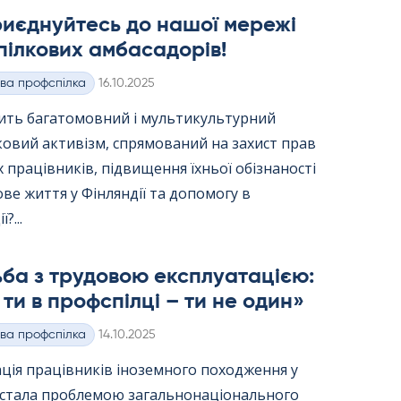
риєднуйтесь до нашої мережі
ілкових амбасадорів!
Kirjoitettu
ва профспілка
16.10.2025
вить багатомовний і мультикультурний
ковий активізм, спрямований на захист прав
 працівників, підвищення їхньої обізнаності
ве життя у Фінляндії та допомогу в
?...
ба з трудовою експлуатацією:
ти в профспілці – ти не один»
Kirjoitettu
ва профспілка
14.10.2025
ція працівників іноземного походження у
ї стала проблемою загальнонаціонального