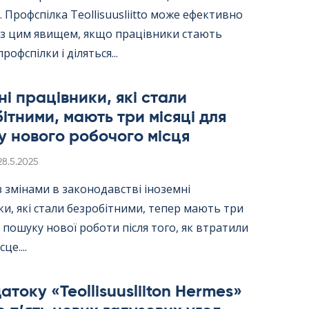
 Профспілка Teol­li­suus­liitto може ефективно
 з цим явищем, якщо працівники стають
рофспілки і діляться...
ні працівники, які стали
ітними, мають три місяці для
 нового робочого місця
Kirjoitettu
28.5.2025
 з змінами в законодавстві іноземні
и, які стали безробітними, тепер мають три
я пошуку нової роботи після того, як втратили
це....
току «Teol­li­suus­lii­ton Her­mes»