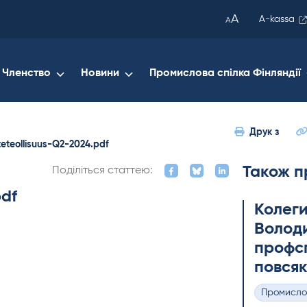
been
A
A-kassa
A
copied
to
your
Членство
Новини
Промислова спілка Фінляндії
clipboard.)
Друк з
teteollisuus-Q2-2024.pdf
Також п
Поділіться статтею:
pdf
Колеги
Володи
профсп
повсяк
Промисло
Категорії