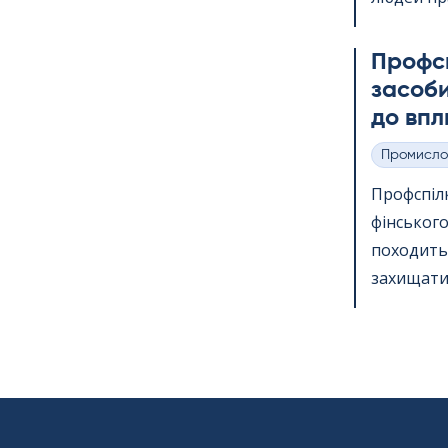
Профс
засоби
до впл
Промисло
Категорії
Профспіл
фінського
походить 
захищати 