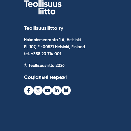
Teollisuusliitto ry
Hakaniemenranta 1 A, Helsinki
PL 107, FI-00531 Helsinki, Finland
tel. +358 20 774 001
© Teollisuusliitto 2026
Соціальні мережі
Facebook
Instagram
Youtube
LinkedIn
Bluesky