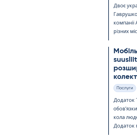
Двоє укр
Гаврушко,
компанії 
різних міс
Мобіль
suus­li
розшир
колект
Послуги
Категорії
Додаток Te
обов’язки
кола люде
Додаток п