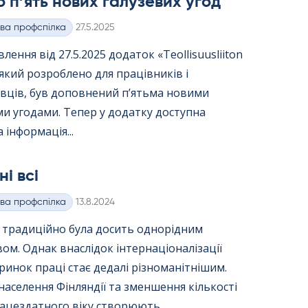
 п’ять нових галузевих угод
Kirjoitettu
ва профспілка
27.5.2025
лення від 27.5.2025 додаток «Teol­li­suus­lii­ton
 який розроблено для працівників і
вців, був доповнений п’ятьма новими
и угодами. Тепер у додатку доступна
 інформація...
ні всі
Kirjoitettu
ва профспілка
13.8.2024
я традиційно була досить однорідним
вом. Однак внаслідок інтернаціоналізації
ринок праці стає дедалі різноманітнішим.
населення Фінляндії та зменшення кількості
ацездатного віку створюють...