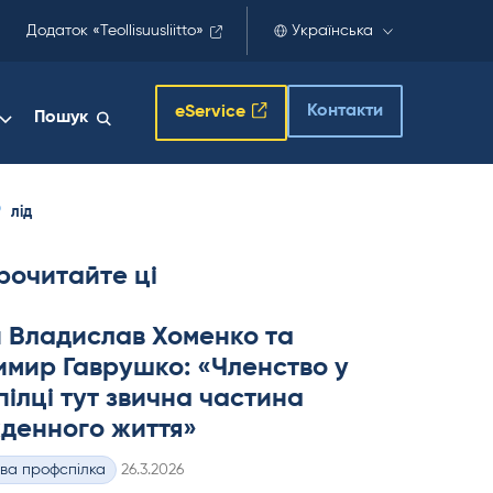
Додаток «Teollisuusliitto»
Українська
Контакти
eService
Пошук
лід
рочитайте ці
 Владислав Хоменко та
мир Гаврушко: «Членство у
ілці тут звична частина
денного життя»
Kirjoitettu
ва профспілка
26.3.2026