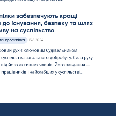
пілки забезпечують кращі
 до існування, безпеку та шлях
иву на суспільство
Kirjoitettu
ва профспілка
13.8.2024
ковий рух є ключовим будівельником
 суспільства загального добробуту. Сила руху
від його активних членів. Його завдання —
працівників і найслабших у суспільстві....