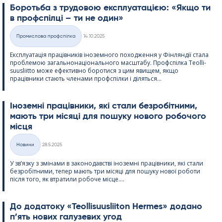
Боротьба з трудовою експлуатацією: «Якщо ти
в профспілці – ти не один»
Kirjoitettu
Промислова профспілка
14.10.2025
Категорії
Експлуатація працівників іноземного походження у Фінляндії стала
проблемою загальнонаціонального масштабу. Профспілка Teol­li­
suus­liitto може ефективно боротися з цим явищем, якщо
працівники стають членами профспілки і діляться...
Іноземні працівники, які стали безробітними,
мають три місяці для пошуку нового робочого
місця
Kirjoitettu
Новини
28.5.2025
Категорії
У зв’язку з змінами в законодавстві іноземні працівники, які стали
безробітними, тепер мають три місяці для пошуку нової роботи
після того, як втратили робоче місце....
До додатоку «Teol­li­suus­lii­ton Her­mes» додано
п’ять нових галузевих угод