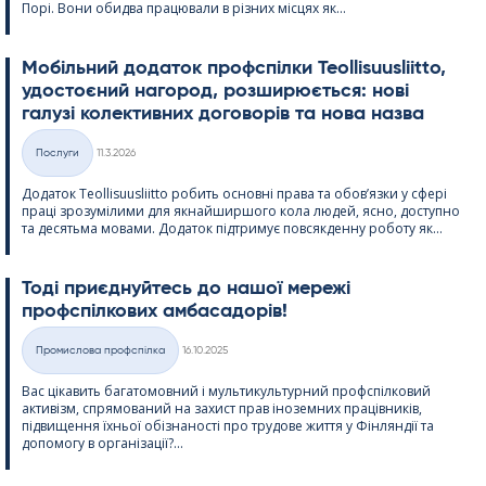
Порі. Вони обидва працювали в різних місцях як...
Мобільний додаток профспілки Teol­li­suus­liitto,
удостоєний нагород, розширюється: нові
галузі колективних договорів та нова назва
Kirjoitettu
Послуги
11.3.2026
Категорії
Додаток Teol­li­suus­liitto робить основні права та обов’язки у сфері
праці зрозумілими для якнайширшого кола людей, ясно, доступно
та десятьма мовами. Додаток підтримує повсякденну роботу як...
Тоді приєднуйтесь до нашої мережі
профспілкових амбасадорів!
Kirjoitettu
Промислова профспілка
16.10.2025
Категорії
Вас цікавить багатомовний і мультикультурний профспілковий
активізм, спрямований на захист прав іноземних працівників,
підвищення їхньої обізнаності про трудове життя у Фінляндії та
допомогу в організації?...