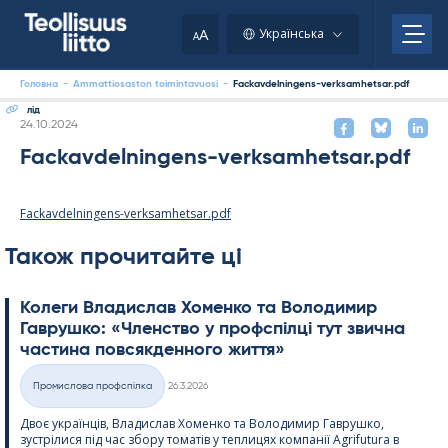
Skip
to
A
Українська
A
content
Головна
-
Ammattiosaston toimintavuosi
-
Fackavdelningens-verksamhetsar.pdf
лід
Kirjoitettu
24.10.2024
Fackavdelningens-verksamhetsar.pdf
Fackavdelningens-verksamhetsar.pdf
Також прочитайте ці
Колеги Владислав Хоменко та Володимир
Гаврушко: «Членство у профспілці тут звична
частина повсякденного життя»
Kirjoitettu
Промислова профспілка
26.3.2026
Категорії
Двоє українців, Владислав Хоменко та Володимир Гаврушко,
зустрілися під час збору томатів у теплицях компанії Agri­fu­tura в