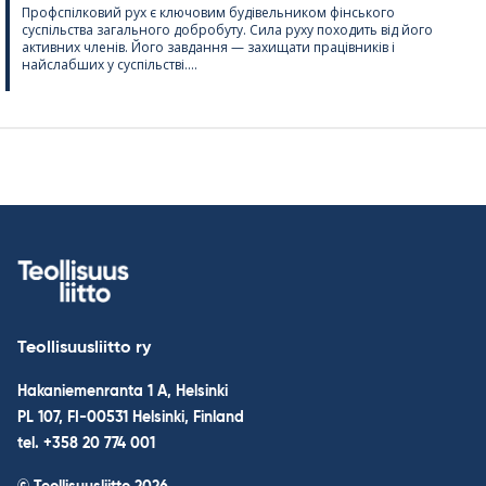
Профспілковий рух є ключовим будівельником фінського
суспільства загального добробуту. Сила руху походить від його
активних членів. Його завдання — захищати працівників і
найслабших у суспільстві....
Teollisuusliitto ry
Hakaniemenranta 1 A, Helsinki
PL 107, FI-00531 Helsinki, Finland
tel. +358 20 774 001