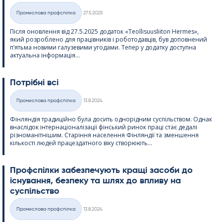
Kirjoitettu
Промислова профспілка
27.5.2025
Категорії
Після оновлення від 27.5.2025 додаток «Teol­li­suus­lii­ton Her­mes»,
який розроблено для працівників і роботодавців, був доповнений
п’ятьма новими галузевими угодами. Тепер у додатку доступна
актуальна інформація...
Потрібні всі
Kirjoitettu
Промислова профспілка
13.8.2024
Категорії
Фінляндія традиційно була досить однорідним суспільством. Однак
внаслідок інтернаціоналізації фінський ринок праці стає дедалі
різноманітнішим. Старіння населення Фінляндії та зменшення
кількості людей працездатного віку створюють...
Профспілки забезпечують кращі засоби до
існування, безпеку та шлях до впливу на
суспільство
Kirjoitettu
Промислова профспілка
13.8.2024
Категорії