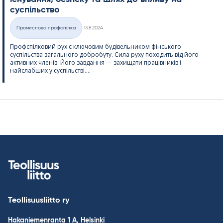
суспільство
Kirjoitettu
Промислова профспілка
13.8.2024
Категорії
Профспілковий рух є ключовим будівельником фінського
суспільства загального добробуту. Сила руху походить від його
активних членів. Його завдання — захищати працівників і
найслабших у суспільстві....
Teollisuusliitto ry
Hakaniemenranta 1 A, Helsinki