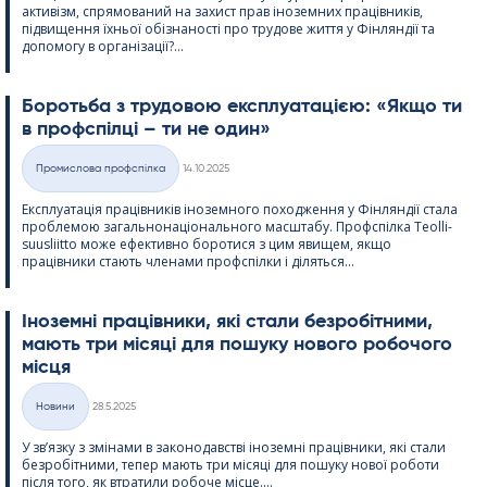
активізм, спрямований на захист прав іноземних працівників,
підвищення їхньої обізнаності про трудове життя у Фінляндії та
допомогу в організації?...
Боротьба з трудовою експлуатацією: «Якщо ти
в профспілці – ти не один»
Kirjoitettu
Промислова профспілка
14.10.2025
Категорії
Експлуатація працівників іноземного походження у Фінляндії стала
проблемою загальнонаціонального масштабу. Профспілка Teol­li­
suus­liitto може ефективно боротися з цим явищем, якщо
працівники стають членами профспілки і діляться...
Іноземні працівники, які стали безробітними,
мають три місяці для пошуку нового робочого
місця
Kirjoitettu
Новини
28.5.2025
Категорії
У зв’язку з змінами в законодавстві іноземні працівники, які стали
безробітними, тепер мають три місяці для пошуку нової роботи
після того, як втратили робоче місце....