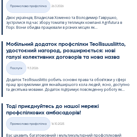
Kirjoitettu
Промислова профспілка
26.3.2026
Категорії
Двоє українців, Владислав Хоменко та Володимир Гаврушко,
зустрілися під час збору томатів у теплицях компанії Agri­fu­tura в
Порі. Вони обидва працювали в різних місцях як...
Мобільний додаток профспілки Teol­li­suus­liitto,
удостоєний нагород, розширюється: нові
галузі колективних договорів та нова назва
Kirjoitettu
Послуги
11.3.2026
Категорії
Додаток Teol­li­suus­liitto робить основні права та обов’язки у сфері
праці зрозумілими для якнайширшого кола людей, ясно, доступно
та десятьма мовами. Додаток підтримує повсякденну роботу як...
Тоді приєднуйтесь до нашої мережі
профспілкових амбасадорів!
Kirjoitettu
Промислова профспілка
16.10.2025
Категорії
Вас цікавить багатомовний і мультикультурний профспілковий