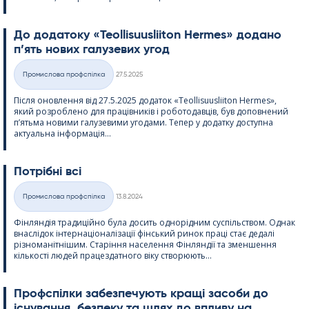
До додатоку «Teol­li­suus­lii­ton Her­mes» додано
п’ять нових галузевих угод
Kirjoitettu
Промислова профспілка
27.5.2025
Категорії
Після оновлення від 27.5.2025 додаток «Teol­li­suus­lii­ton Her­mes»,
який розроблено для працівників і роботодавців, був доповнений
п’ятьма новими галузевими угодами. Тепер у додатку доступна
актуальна інформація...
Потрібні всі
Kirjoitettu
Промислова профспілка
13.8.2024
Категорії
Фінляндія традиційно була досить однорідним суспільством. Однак
внаслідок інтернаціоналізації фінський ринок праці стає дедалі
різноманітнішим. Старіння населення Фінляндії та зменшення
кількості людей працездатного віку створюють...
Профспілки забезпечують кращі засоби до
існування, безпеку та шлях до впливу на