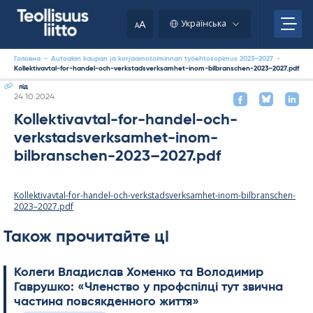
Skip
to
A
Українська
A
content
Головна
-
Autoalan kaupan ja korjaamotoiminnan työehtosopimus 2023–2027
-
Kollektivavtal-for-handel-och-verkstadsverksamhet-inom-bilbranschen-2023–2027.pdf
лід
Kirjoitettu
24.10.2024
Kollektivavtal-for-handel-och-
verkstadsverksamhet-inom-
bilbranschen-2023–2027.pdf
Kollektivavtal-for-handel-och-verkstadsverksamhet-inom-bilbranschen-
2023–2027.pdf
Також прочитайте ці
Колеги Владислав Хоменко та Володимир
Гаврушко: «Членство у профспілці тут звична
частина повсякденного життя»