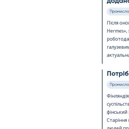
додано
Промисло
Категорії
Після онов
Her­mes»,
роботода
галузевим
актуальна
Потріб
Промисло
Категорії
Фінлянді
суспільст
фінський 
Старіння 
людей пр