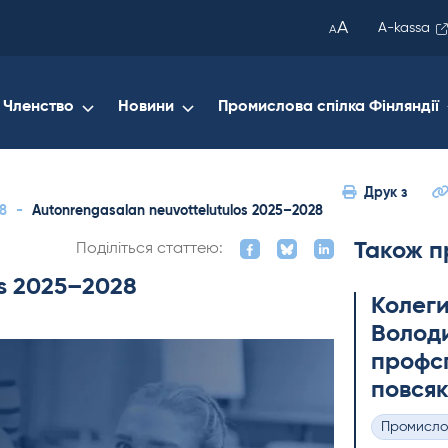
been
A
A-kassa
A
copied
to
your
Членство
Новини
Промислова спілка Фінляндії
clipboard.)
Друк з
8
-
Autonrengasalan neuvottelutulos 2025–2028
Також п
Поділіться статтею:
os 2025–2028
Колеги
Володи
профсп
повсяк
Промисло
Категорії