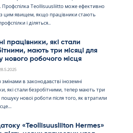
 Профспілка Teol­li­suus­liitto може ефективно
 з цим явищем, якщо працівники стають
рофспілки і діляться...
ні працівники, які стали
ітними, мають три місяці для
 нового робочого місця
Kirjoitettu
28.5.2025
 з змінами в законодавстві іноземні
и, які стали безробітними, тепер мають три
я пошуку нової роботи після того, як втратили
це....
току «Teol­li­suus­lii­ton Her­mes»