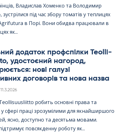
аїнців, Владислав Хоменко та Володимир
 зустрілися під час збору томатів у теплицях
Agri­fu­tura в Порі. Вони обидва працювали в
цях як...
ний додаток профспілки Teol­li­
itto, удостоєний нагород,
юється: нові галузі
ивних договорів та нова назва
Kirjoitettu
11.3.2026
ol­li­suus­liitto робить основні права та
 у сфері праці зрозумілими для якнайширшого
й, ясно, доступно та десятьма мовами.
ідтримує повсякденну роботу як...