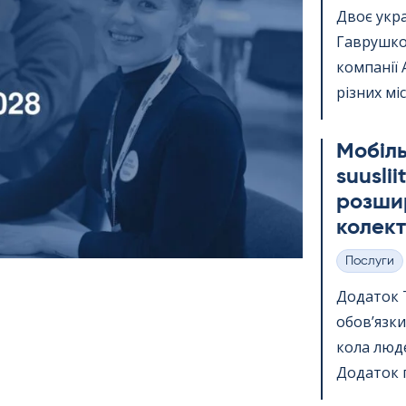
Двоє укр
Гаврушко,
компанії 
різних міс
Мобіль
suus­li
розшир
колект
Послуги
Категорії
Додаток Te
обов’язки
кола люде
Додаток п