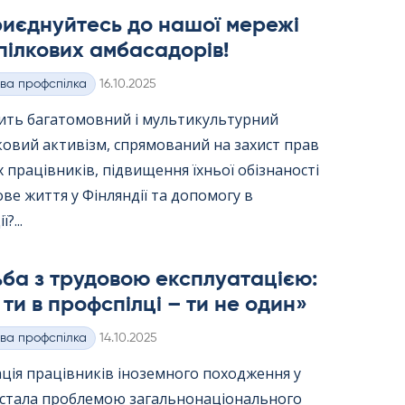
риєднуйтесь до нашої мережі
ілкових амбасадорів!
Kirjoitettu
ва профспілка
16.10.2025
вить багатомовний і мультикультурний
ковий активізм, спрямований на захист прав
 працівників, підвищення їхньої обізнаності
ве життя у Фінляндії та допомогу в
?...
ба з трудовою експлуатацією:
ти в профспілці – ти не один»
Kirjoitettu
ва профспілка
14.10.2025
ція працівників іноземного походження у
ї стала проблемою загальнонаціонального