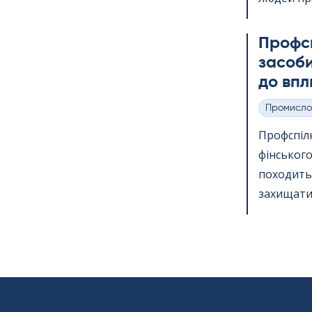
Профс
засоби
до впл
Промисло
Категорії
Профспіл
фінського
походить 
захищати 