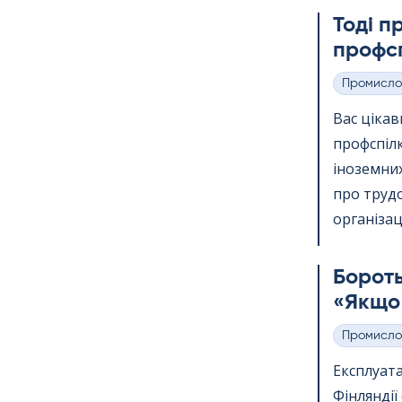
Тоді п
профсп
Промисло
Категорії
Вас ціка
профспіл
іноземних
про трудо
організації
Бороть
«Якщо 
Промисло
Категорії
Експлуата
Фінлянді