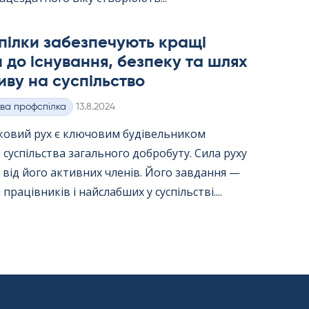
пілки забезпечують кращі
 до існування, безпеку та шлях
иву на суспільство
Kirjoitettu
ва профспілка
13.8.2024
ковий рух є ключовим будівельником
 суспільства загального добробуту. Сила руху
від його активних членів. Його завдання —
працівників і найслабших у суспільстві....