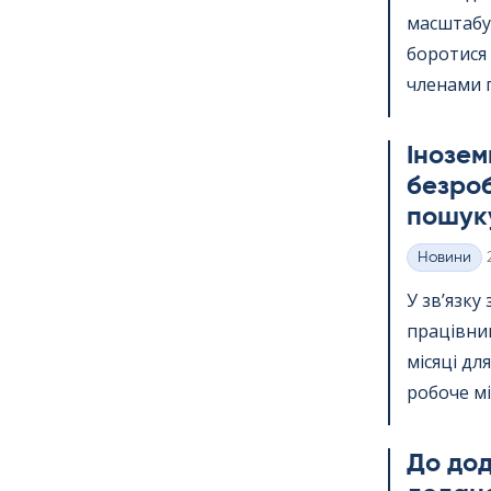
масштабу.
боротися
членами п
Інозем
безроб
пошуку
Новини
Категорії
У зв’язку
працівник
місяці дл
робоче міс
До дода