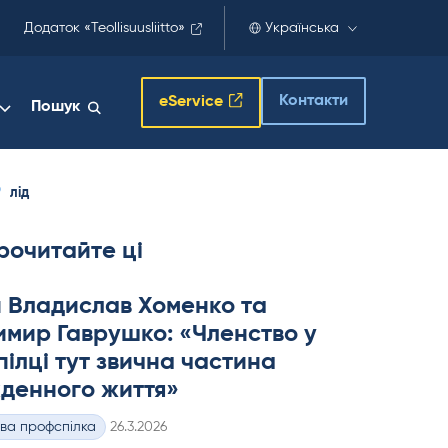
Додаток «Teollisuusliitto»
Українська
Контакти
eService
Пошук
лід
рочитайте ці
 Владислав Хоменко та
мир Гаврушко: «Членство у
ілці тут звична частина
денного життя»
Kirjoitettu
ва профспілка
26.3.2026