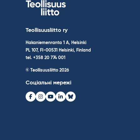
Teollisuusliitto ry
Hakaniemenranta 1 A, Helsinki
PL 107, FI-00531 Helsinki, Finland
tel. +358 20 774 001
© Teollisuusliitto 2026
Соціальні мережі
Facebook
Instagram
Youtube
LinkedIn
Bluesky