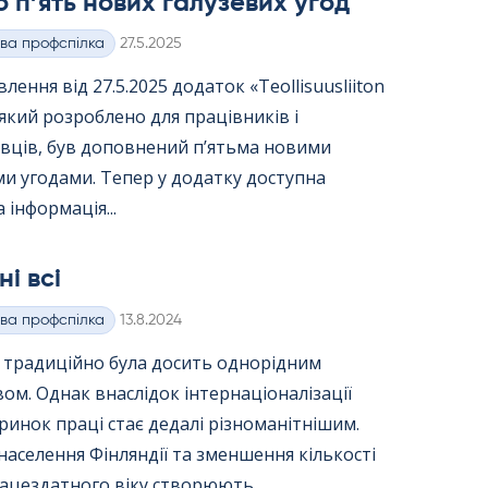
 п’ять нових галузевих угод
Kirjoitettu
ва профспілка
27.5.2025
лення від 27.5.2025 додаток «Teol­li­suus­lii­ton
 який розроблено для працівників і
вців, був доповнений п’ятьма новими
и угодами. Тепер у додатку доступна
 інформація...
ні всі
Kirjoitettu
ва профспілка
13.8.2024
я традиційно була досить однорідним
вом. Однак внаслідок інтернаціоналізації
ринок праці стає дедалі різноманітнішим.
населення Фінляндії та зменшення кількості
ацездатного віку створюють...