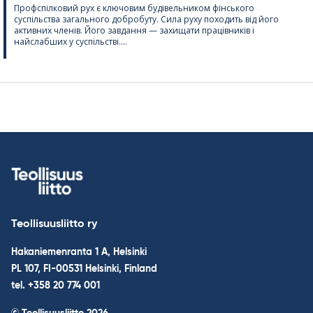
Профспілковий рух є ключовим будівельником фінського
суспільства загального добробуту. Сила руху походить від його
активних членів. Його завдання — захищати працівників і
найслабших у суспільстві....
Teollisuusliitto ry
Hakaniemenranta 1 A, Helsinki
PL 107, FI-00531 Helsinki, Finland
tel. +358 20 774 001