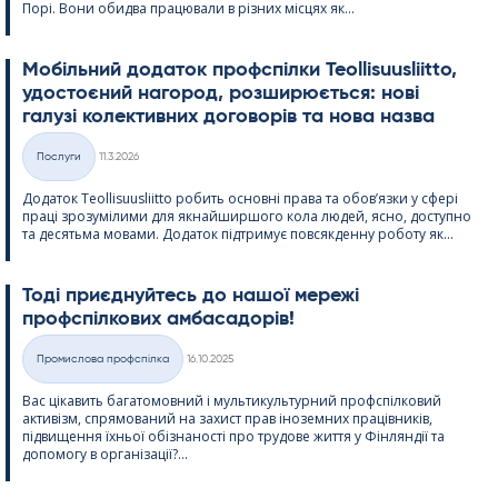
Порі. Вони обидва працювали в різних місцях як...
Мобільний додаток профспілки Teol­li­suus­liitto,
удостоєний нагород, розширюється: нові
галузі колективних договорів та нова назва
Kirjoitettu
Послуги
11.3.2026
Категорії
Додаток Teol­li­suus­liitto робить основні права та обов’язки у сфері
праці зрозумілими для якнайширшого кола людей, ясно, доступно
та десятьма мовами. Додаток підтримує повсякденну роботу як...
Тоді приєднуйтесь до нашої мережі
профспілкових амбасадорів!
Kirjoitettu
Промислова профспілка
16.10.2025
Категорії
Вас цікавить багатомовний і мультикультурний профспілковий
активізм, спрямований на захист прав іноземних працівників,
підвищення їхньої обізнаності про трудове життя у Фінляндії та
допомогу в організації?...