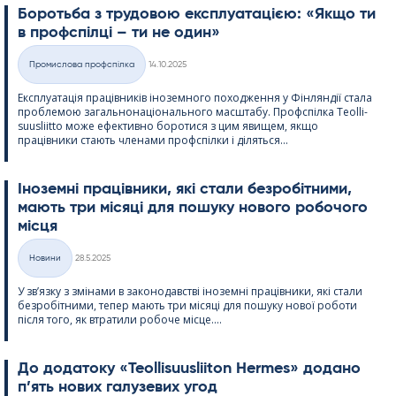
Боротьба з трудовою експлуатацією: «Якщо ти
в профспілці – ти не один»
Kirjoitettu
Промислова профспілка
14.10.2025
Категорії
Експлуатація працівників іноземного походження у Фінляндії стала
проблемою загальнонаціонального масштабу. Профспілка Teol­li­
suus­liitto може ефективно боротися з цим явищем, якщо
працівники стають членами профспілки і діляться...
Іноземні працівники, які стали безробітними,
мають три місяці для пошуку нового робочого
місця
Kirjoitettu
Новини
28.5.2025
Категорії
У зв’язку з змінами в законодавстві іноземні працівники, які стали
безробітними, тепер мають три місяці для пошуку нової роботи
після того, як втратили робоче місце....
До додатоку «Teol­li­suus­lii­ton Her­mes» додано
п’ять нових галузевих угод