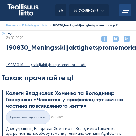
Skip
your
to
A
Українська
A
content
clipboard.)
Головна
-
Erimielisyysmuistio
-
190830_Meningsskiljaktighetspromemoria.pdf
лід
Kirjoitettu
24.10.2024
190830_Meningsskiljaktighetspromemoria
190830_Meningsskiljaktighetspromemoria.pdf
Також прочитайте ці
Колеги Владислав Хоменко та Володимир
Гаврушко: «Членство у профспілці тут звична
частина повсякденного життя»
Kirjoitettu
Промислова профспілка
26.3.2026
Категорії
Двоє українців, Владислав Хоменко та Володимир Гаврушко,
зустрілися під час збору томатів у теплицях компанії Agri­fu­tura в