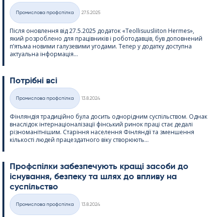
Kirjoitettu
Промислова профспілка
27.5.2025
Категорії
Після оновлення від 27.5.2025 додаток «Teol­li­suus­lii­ton Her­mes»,
який розроблено для працівників і роботодавців, був доповнений
п’ятьма новими галузевими угодами. Тепер у додатку доступна
актуальна інформація...
Потрібні всі
Kirjoitettu
Промислова профспілка
13.8.2024
Категорії
Фінляндія традиційно була досить однорідним суспільством. Однак
внаслідок інтернаціоналізації фінський ринок праці стає дедалі
різноманітнішим. Старіння населення Фінляндії та зменшення
кількості людей працездатного віку створюють...
Профспілки забезпечують кращі засоби до
існування, безпеку та шлях до впливу на
суспільство
Kirjoitettu
Промислова профспілка
13.8.2024
Категорії