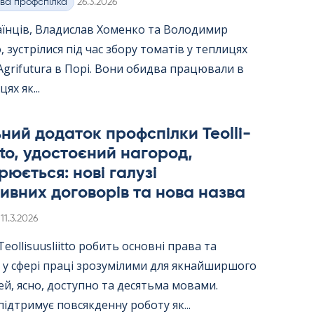
Kirjoitettu
ва профспілка
26.3.2026
аїнців, Владислав Хоменко та Володимир
 зустрілися під час збору томатів у теплицях
Agri­fu­tura в Порі. Вони обидва працювали в
цях як...
ний додаток профспілки Teol­li­
itto, удостоєний нагород,
юється: нові галузі
ивних договорів та нова назва
Kirjoitettu
11.3.2026
ol­li­suus­liitto робить основні права та
 у сфері праці зрозумілими для якнайширшого
й, ясно, доступно та десятьма мовами.
ідтримує повсякденну роботу як...