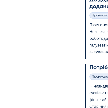
додано
Промисло
Категорії
Після онов
Her­mes»,
роботода
галузевим
актуальна
Потріб
Промисло
Категорії
Фінлянді
суспільст
фінський 
Старіння 