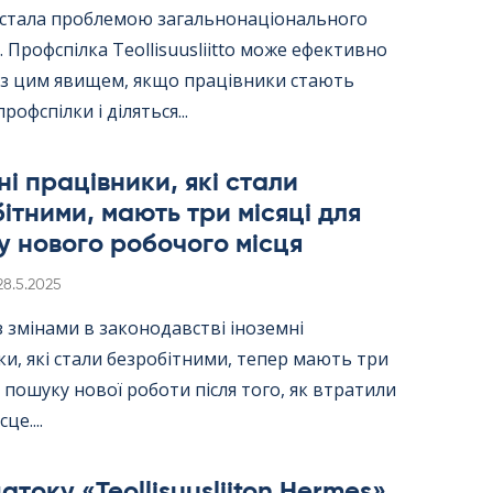
ї стала проблемою загальнонаціонального
 Профспілка Teol­li­suus­liitto може ефективно
 з цим явищем, якщо працівники стають
рофспілки і діляться...
ні працівники, які стали
ітними, мають три місяці для
 нового робочого місця
Kirjoitettu
28.5.2025
 з змінами в законодавстві іноземні
и, які стали безробітними, тепер мають три
я пошуку нової роботи після того, як втратили
це....
току «Teol­li­suus­lii­ton Her­mes»