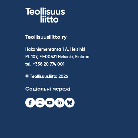
Teollisuusliitto ry
Hakaniemenranta 1 A, Helsinki
PL 107, FI-00531 Helsinki, Finland
tel. +358 20 774 001
© Teollisuusliitto 2026
Соціальні мережі
Facebook
Instagram
Youtube
LinkedIn
Bluesky