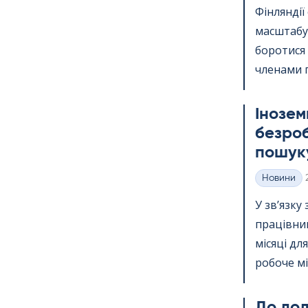
Фінлянді
масштабу.
боротися
членами п
Інозем
безроб
пошуку
Новини
Категорії
У зв’язку
працівник
місяці дл
робоче міс
До дода