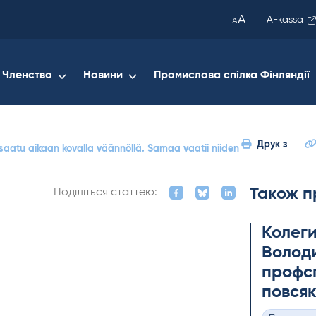
been
A
A-kassa
A
copied
to
your
Членство
Новини
Промислова спілка Фінляндії
clipboard.)
Друк з
 saatu aikaan kovalla väännöllä. Samaa vaatii niiden
Також п
Поділіться статтею:
Колеги
Володи
профсп
повсяк