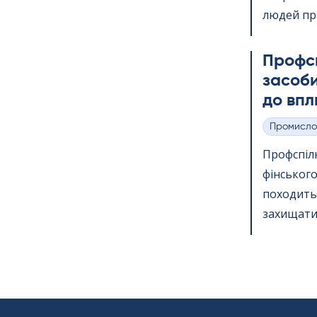
людей пр
Профс
засоби
до впл
Промисло
Категорії
Профспіл
фінського
походить 
захищати 