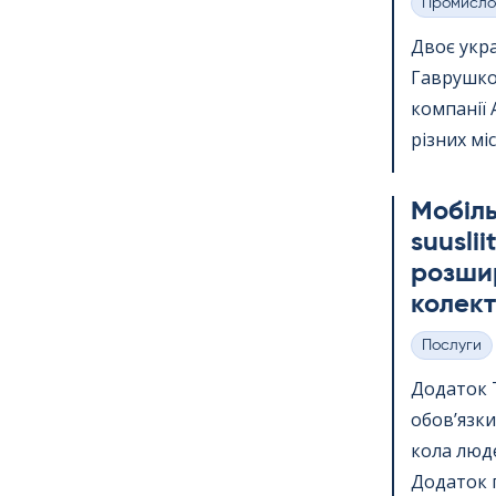
Промисло
Категорії
Двоє укр
Гаврушко,
компанії 
різних міс
Мобіль
suus­li
розшир
колект
Послуги
Категорії
Додаток Te
обов’язки
кола люде
Додаток п