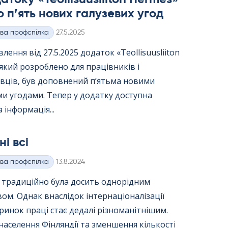
 п’ять нових галузевих угод
Kirjoitettu
ва профспілка
27.5.2025
лення від 27.5.2025 додаток «Teol­li­suus­lii­ton
 який розроблено для працівників і
вців, був доповнений п’ятьма новими
и угодами. Тепер у додатку доступна
 інформація...
ні всі
Kirjoitettu
ва профспілка
13.8.2024
я традиційно була досить однорідним
вом. Однак внаслідок інтернаціоналізації
ринок праці стає дедалі різноманітнішим.
населення Фінляндії та зменшення кількості