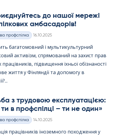
риєднуйтесь до нашої мережі
ілкових амбасадорів!
Kirjoitettu
ва профспілка
16.10.2025
вить багатомовний і мультикультурний
ковий активізм, спрямований на захист прав
 працівників, підвищення їхньої обізнаності
ве життя у Фінляндії та допомогу в
?...
ба з трудовою експлуатацією:
ти в профспілці – ти не один»
Kirjoitettu
ва профспілка
14.10.2025
ція працівників іноземного походження у