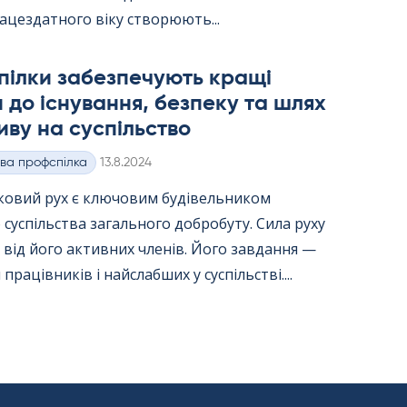
ацездатного віку створюють...
пілки забезпечують кращі
 до існування, безпеку та шлях
иву на суспільство
Kirjoitettu
ва профспілка
13.8.2024
ковий рух є ключовим будівельником
 суспільства загального добробуту. Сила руху
від його активних членів. Його завдання —
працівників і найслабших у суспільстві....