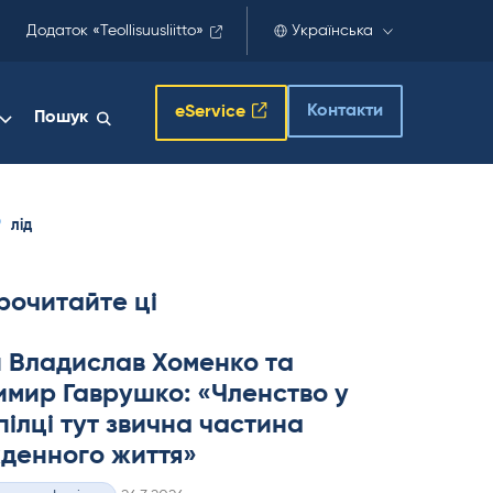
Додаток «Teollisuusliitto»
Українська
Контакти
eService
Пошук
лід
рочитайте ці
 Владислав Хоменко та
мир Гаврушко: «Членство у
ілці тут звична частина
денного життя»