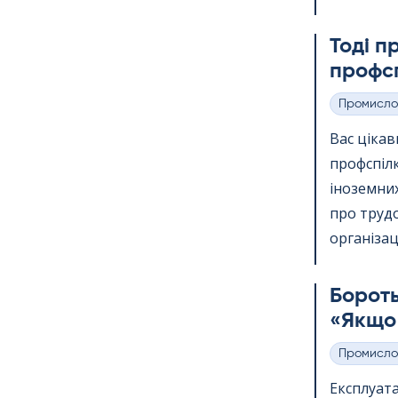
Тоді п
профсп
Промисло
Категорії
Вас ціка
профспіл
іноземних
про трудо
організації
Бороть
«Якщо 
Промисло
Категорії
Експлуата