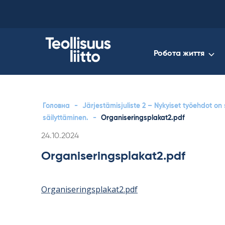
Skip
to
content
Робота життя
Головна
-
Järjestämisjuliste 2 – Nykyiset työehdot on
säilyttäminen.
-
Organiseringsplakat2.pdf
Kirjoitettu
24.10.2024
Organiseringsplakat2.pdf
Organiseringsplakat2.pdf