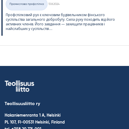
Kirjoitettu
Промислова профспілка
13.8.2024
Категорії
Профспілковий рух є ключовим будівельником фінського
суспільства загального добробуту. Сила руху походить від його
активних членів. Його завдання — захищати працівників і
найслабших у суспільстві....
Teollisuusliitto ry
Hakaniemenranta 1 A, Helsinki
PL 107, FI-00531 Helsinki, Finland