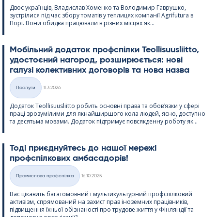
Двоє українців, Владислав Хоменко та Володимир Гаврушко,
зустрілися під час збору томатів у теплицях компанії Agri­fu­tura в
Порі. Вони обидва працювали в різних місцях як...
Мобільний додаток профспілки Teol­li­suus­liitto,
удостоєний нагород, розширюється: нові
галузі колективних договорів та нова назва
Kirjoitettu
Послуги
11.3.2026
Категорії
Додаток Teol­li­suus­liitto робить основні права та обов’язки у сфері
праці зрозумілими для якнайширшого кола людей, ясно, доступно
та десятьма мовами. Додаток підтримує повсякденну роботу як...
Тоді приєднуйтесь до нашої мережі
профспілкових амбасадорів!
Kirjoitettu
Промислова профспілка
16.10.2025
Категорії
Вас цікавить багатомовний і мультикультурний профспілковий
активізм, спрямований на захист прав іноземних працівників,
підвищення їхньої обізнаності про трудове життя у Фінляндії та