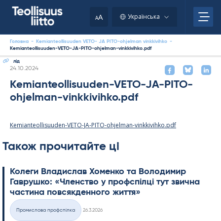
Skip
to
A
Українська
A
content
Головна
-
Kemianteollisuuden VETO- JA PITO-ohjelman vinkkivihko
-
Kemianteollisuuden-VETO-JA-PITO-ohjelman-vinkkivihko.pdf
лід
Kirjoitettu
24.10.2024
Kemianteollisuuden-VETO-JA-PITO-
ohjelman-vinkkivihko.pdf
Kemianteollisuuden-VETO-JA-PITO-ohjelman-vinkkivihko.pdf
Також прочитайте ці
Колеги Владислав Хоменко та Володимир
Гаврушко: «Членство у профспілці тут звична
частина повсякденного життя»
Kirjoitettu
Промислова профспілка
26.3.2026
Категорії