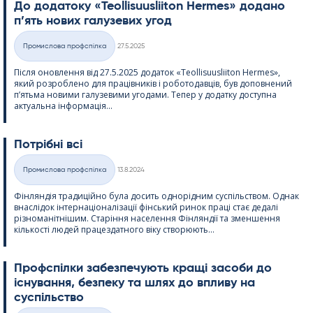
До додатоку «Teol­li­suus­lii­ton Her­mes» додано
п’ять нових галузевих угод
Kirjoitettu
Промислова профспілка
27.5.2025
Категорії
Після оновлення від 27.5.2025 додаток «Teol­li­suus­lii­ton Her­mes»,
який розроблено для працівників і роботодавців, був доповнений
п’ятьма новими галузевими угодами. Тепер у додатку доступна
актуальна інформація...
Потрібні всі
Kirjoitettu
Промислова профспілка
13.8.2024
Категорії
Фінляндія традиційно була досить однорідним суспільством. Однак
внаслідок інтернаціоналізації фінський ринок праці стає дедалі
різноманітнішим. Старіння населення Фінляндії та зменшення
кількості людей працездатного віку створюють...
Профспілки забезпечують кращі засоби до
існування, безпеку та шлях до впливу на
суспільство