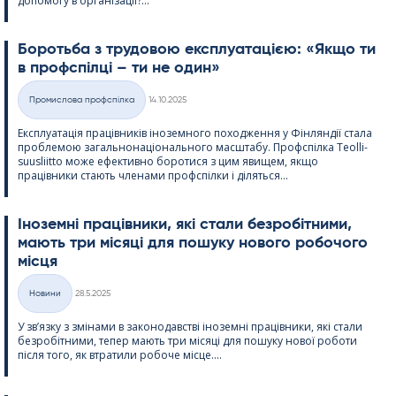
допомогу в організації?...
Боротьба з трудовою експлуатацією: «Якщо ти
в профспілці – ти не один»
Kirjoitettu
Промислова профспілка
14.10.2025
Категорії
Експлуатація працівників іноземного походження у Фінляндії стала
проблемою загальнонаціонального масштабу. Профспілка Teol­li­
suus­liitto може ефективно боротися з цим явищем, якщо
працівники стають членами профспілки і діляться...
Іноземні працівники, які стали безробітними,
мають три місяці для пошуку нового робочого
місця
Kirjoitettu
Новини
28.5.2025
Категорії
У зв’язку з змінами в законодавстві іноземні працівники, які стали
безробітними, тепер мають три місяці для пошуку нової роботи
після того, як втратили робоче місце....