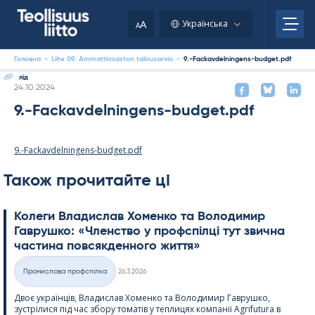
Skip
to
A
Українська
A
content
Головна
-
Liite 09. Ammattiosaston talousarvio
-
9.-Fackavdelningens-budget.pdf
лід
Kirjoitettu
24.10.2024
9.-Fackavdelningens-budget.pdf
9.-Fackavdelningens-budget.pdf
Також прочитайте ці
Колеги Владислав Хоменко та Володимир
Гаврушко: «Членство у профспілці тут звична
частина повсякденного життя»
Kirjoitettu
Промислова профспілка
26.3.2026
Категорії
Двоє українців, Владислав Хоменко та Володимир Гаврушко,
зустрілися під час збору томатів у теплицях компанії Agri­fu­tura в