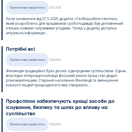
Kirjoitettu
Промислова профспілка
27.5.2025
Категорії
Після оновлення від 27.5.2025 додаток «Teol­li­suus­lii­ton Her­mes»,
який розроблено для працівників і роботодавців, був доповнений
п’ятьма новими галузевими угодами. Тепер у додатку доступна
актуальна інформація...
Потрібні всі
Kirjoitettu
Промислова профспілка
13.8.2024
Категорії
Фінляндія традиційно була досить однорідним суспільством. Однак
внаслідок інтернаціоналізації фінський ринок праці стає дедалі
різноманітнішим. Старіння населення Фінляндії та зменшення
кількості людей працездатного віку створюють...
Профспілки забезпечують кращі засоби до
існування, безпеку та шлях до впливу на
суспільство
Kirjoitettu
Промислова профспілка
13.8.2024
Категорії