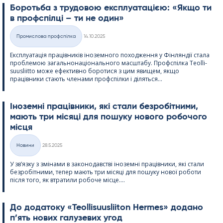
Боротьба з трудовою експлуатацією: «Якщо ти
в профспілці – ти не один»
Kirjoitettu
Промислова профспілка
14.10.2025
Категорії
Експлуатація працівників іноземного походження у Фінляндії стала
проблемою загальнонаціонального масштабу. Профспілка Teol­li­
suus­liitto може ефективно боротися з цим явищем, якщо
працівники стають членами профспілки і діляться...
Іноземні працівники, які стали безробітними,
мають три місяці для пошуку нового робочого
місця
Kirjoitettu
Новини
28.5.2025
Категорії
У зв’язку з змінами в законодавстві іноземні працівники, які стали
безробітними, тепер мають три місяці для пошуку нової роботи
після того, як втратили робоче місце....
До додатоку «Teol­li­suus­lii­ton Her­mes» додано
п’ять нових галузевих угод