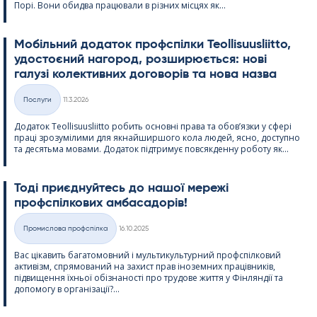
Порі. Вони обидва працювали в різних місцях як...
Мобільний додаток профспілки Teol­li­suus­liitto,
удостоєний нагород, розширюється: нові
галузі колективних договорів та нова назва
Kirjoitettu
Послуги
11.3.2026
Категорії
Додаток Teol­li­suus­liitto робить основні права та обов’язки у сфері
праці зрозумілими для якнайширшого кола людей, ясно, доступно
та десятьма мовами. Додаток підтримує повсякденну роботу як...
Тоді приєднуйтесь до нашої мережі
профспілкових амбасадорів!
Kirjoitettu
Промислова профспілка
16.10.2025
Категорії
Вас цікавить багатомовний і мультикультурний профспілковий
активізм, спрямований на захист прав іноземних працівників,
підвищення їхньої обізнаності про трудове життя у Фінляндії та
допомогу в організації?...