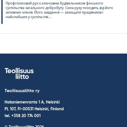
Профспілковий рух є ключовим будівельником фінського
суспільства загального добробуту. Сила руху походить від його
активних членів. Його завдання — захищати працівників і
найслабших у суспільстві....
Teollisuusliitto ry
Hakaniemenranta 1 A, Helsinki
PL 107, FI-00531 Helsinki, Finland
tel. +358 20 774 001