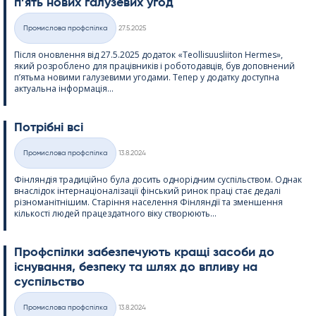
п’ять нових галузевих угод
Kirjoitettu
Промислова профспілка
27.5.2025
Категорії
Після оновлення від 27.5.2025 додаток «Teol­li­suus­lii­ton Her­mes»,
який розроблено для працівників і роботодавців, був доповнений
п’ятьма новими галузевими угодами. Тепер у додатку доступна
актуальна інформація...
Потрібні всі
Kirjoitettu
Промислова профспілка
13.8.2024
Категорії
Фінляндія традиційно була досить однорідним суспільством. Однак
внаслідок інтернаціоналізації фінський ринок праці стає дедалі
різноманітнішим. Старіння населення Фінляндії та зменшення
кількості людей працездатного віку створюють...
Профспілки забезпечують кращі засоби до
існування, безпеку та шлях до впливу на
суспільство
Kirjoitettu
Промислова профспілка
13.8.2024
Категорії