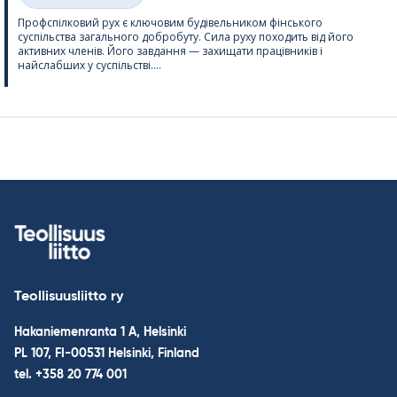
Профспілковий рух є ключовим будівельником фінського
суспільства загального добробуту. Сила руху походить від його
активних членів. Його завдання — захищати працівників і
найслабших у суспільстві....
Teollisuusliitto ry
Hakaniemenranta 1 A, Helsinki
PL 107, FI-00531 Helsinki, Finland
tel. +358 20 774 001