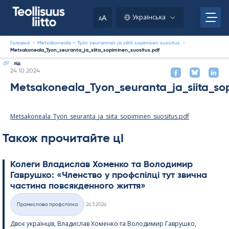
Skip
your
to
A
Українська
A
content
clipboard.)
Головна
-
Metsäkoneala – Työn seurannan ja siitä sopimisen suositus
-
Metsakoneala_Tyon_seuranta_ja_siita_sopiminen_suositus.pdf
лід
Kirjoitettu
24.10.2024
Metsakoneala_Tyon_seuranta_ja_siita_sop
Metsakoneala_Tyon_seuranta_ja_siita_sopiminen_suositus.pdf
Також прочитайте ці
Колеги Владислав Хоменко та Володимир
Гаврушко: «Членство у профспілці тут звична
частина повсякденного життя»
Kirjoitettu
Промислова профспілка
26.3.2026
Категорії
Двоє українців, Владислав Хоменко та Володимир Гаврушко,