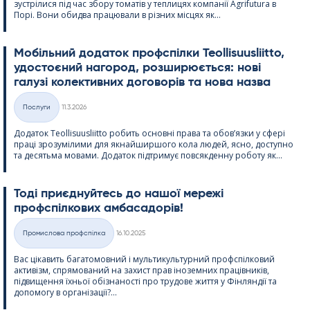
зустрілися під час збору томатів у теплицях компанії Agri­fu­tura в
Порі. Вони обидва працювали в різних місцях як...
Мобільний додаток профспілки Teol­li­suus­liitto,
удостоєний нагород, розширюється: нові
галузі колективних договорів та нова назва
Kirjoitettu
Послуги
11.3.2026
Категорії
Додаток Teol­li­suus­liitto робить основні права та обов’язки у сфері
праці зрозумілими для якнайширшого кола людей, ясно, доступно
та десятьма мовами. Додаток підтримує повсякденну роботу як...
Тоді приєднуйтесь до нашої мережі
профспілкових амбасадорів!
Kirjoitettu
Промислова профспілка
16.10.2025
Категорії
Вас цікавить багатомовний і мультикультурний профспілковий
активізм, спрямований на захист прав іноземних працівників,
підвищення їхньої обізнаності про трудове життя у Фінляндії та
допомогу в організації?...