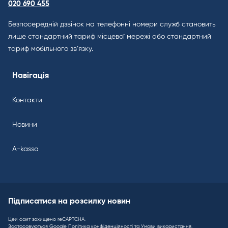
020 690 455
Безпосередній дзвінок на телефонні номери служб становить
лише стандартний тариф місцевої мережі або стандартний
тариф мобільного зв’язку.
Навігація
Контакти
Новини
A-kassa
Підписатися на розсилку новин
Цей сайт захищено reCAPTCHA.
Застосовуються Google
Політика конфіденційності
та
Умови використання
.