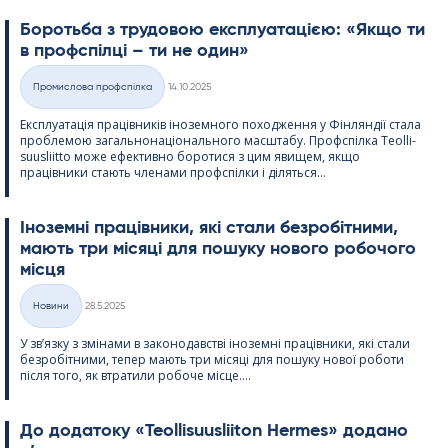
Боротьба з трудовою експлуатацією: «Якщо ти
в профспілці – ти не один»
Kirjoitettu
Промислова профспілка
14.10.2025
Категорії
Експлуатація працівників іноземного походження у Фінляндії стала
проблемою загальнонаціонального масштабу. Профспілка Teol­li­
suus­liitto може ефективно боротися з цим явищем, якщо
працівники стають членами профспілки і діляться...
Іноземні працівники, які стали безробітними,
мають три місяці для пошуку нового робочого
місця
Kirjoitettu
Новини
28.5.2025
Категорії
У зв’язку з змінами в законодавстві іноземні працівники, які стали
безробітними, тепер мають три місяці для пошуку нової роботи
після того, як втратили робоче місце....
До додатоку «Teol­li­suus­lii­ton Her­mes» додано