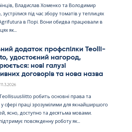
аїнців, Владислав Хоменко та Володимир
 зустрілися під час збору томатів у теплицях
Agri­fu­tura в Порі. Вони обидва працювали в
цях як...
ний додаток профспілки Teol­li­
itto, удостоєний нагород,
юється: нові галузі
ивних договорів та нова назва
Kirjoitettu
11.3.2026
ol­li­suus­liitto робить основні права та
 у сфері праці зрозумілими для якнайширшого
й, ясно, доступно та десятьма мовами.
ідтримує повсякденну роботу як...