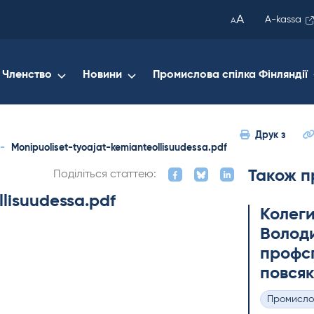
been
A
A-kassa
A
copied
to
your
Членство
Новини
Промислова спілка Фінляндії
clipboard.)
Друк з
-
Monipuoliset-tyoajat-kemianteollisuudessa.pdf
Також п
Поділіться статтею:
lisuudessa.pdf
Колеги
Володи
профсп
повсяк
Промисло
Категорії