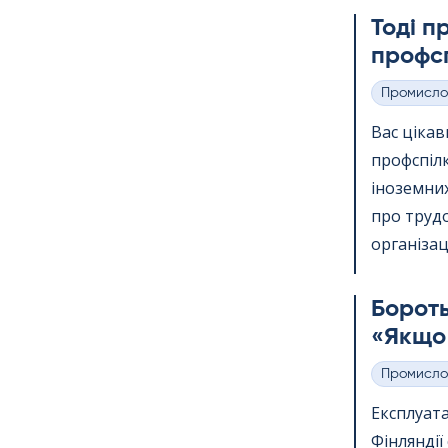
Тоді п
профсп
Промисло
Категорії
Вас ціка
профспіл
іноземних
про трудо
організації
Бороть
«Якщо 
Промисло
Категорії
Експлуата
Фінлянді