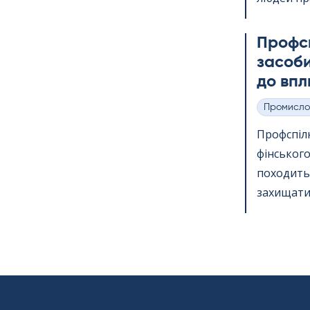
Профс
засоби
до впл
Промисло
Категорії
Профспіл
фінського
походить 
захищати 