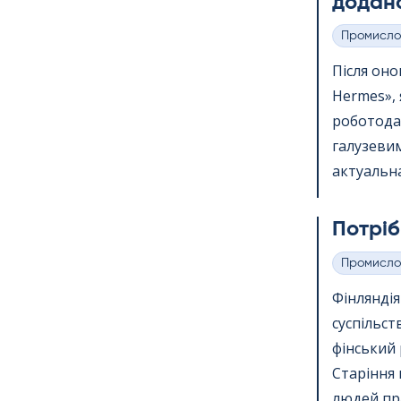
додано
Промисло
Категорії
Після онов
Her­mes»,
роботода
галузевим
актуальна
Потріб
Промисло
Категорії
Фінлянді
суспільст
фінський 
Старіння 
людей пр