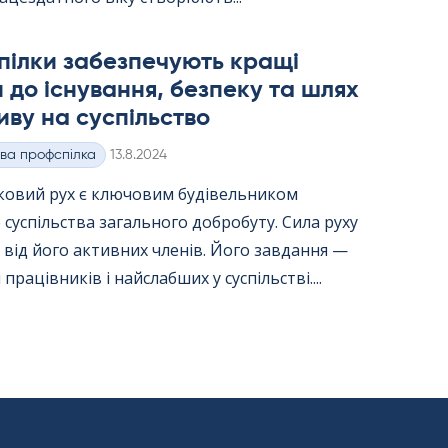
пілки забезпечують кращі
 до існування, безпеку та шлях
иву на суспільство
Kirjoitettu
ва профспілка
13.8.2024
ковий рух є ключовим будівельником
 суспільства загального добробуту. Сила руху
від його активних членів. Його завдання —
працівників і найслабших у суспільстві....