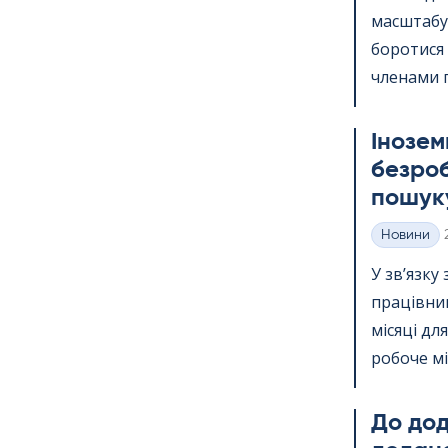
масштабу.
боротися
членами п
Інозем
безроб
пошуку
Новини
Категорії
У зв’язку
працівник
місяці дл
робоче міс
До дода