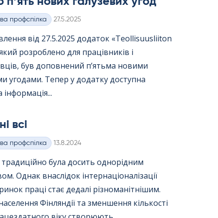
 п’ять нових галузевих угод
Kirjoitettu
ва профспілка
27.5.2025
лення від 27.5.2025 додаток «Teol­li­suus­lii­ton
 який розроблено для працівників і
вців, був доповнений п’ятьма новими
и угодами. Тепер у додатку доступна
 інформація...
ні всі
Kirjoitettu
ва профспілка
13.8.2024
я традиційно була досить однорідним
вом. Однак внаслідок інтернаціоналізації
ринок праці стає дедалі різноманітнішим.
населення Фінляндії та зменшення кількості
ацездатного віку створюють...