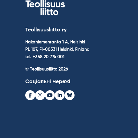
Teollisuusliitto ry
Hakaniemenranta 1 A, Helsinki
PL 107, FI-00531 Helsinki, Finland
tel. +358 20 774 001
© Teollisuusliitto 2026
Соціальні мережі
Facebook
Instagram
Youtube
LinkedIn
Bluesky