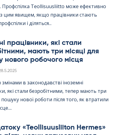
 Профспілка Teol­li­suus­liitto може ефективно
 з цим явищем, якщо працівники стають
рофспілки і діляться...
ні працівники, які стали
ітними, мають три місяці для
 нового робочого місця
Kirjoitettu
28.5.2025
 з змінами в законодавстві іноземні
и, які стали безробітними, тепер мають три
я пошуку нової роботи після того, як втратили
це....
току «Teol­li­suus­lii­ton Her­mes»