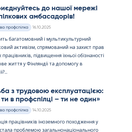
риєднуйтесь до нашої мережі
ілкових амбасадорів!
Kirjoitettu
ва профспілка
16.10.2025
вить багатомовний і мультикультурний
ковий активізм, спрямований на захист прав
 працівників, підвищення їхньої обізнаності
ве життя у Фінляндії та допомогу в
?...
ба з трудовою експлуатацією:
ти в профспілці – ти не один»
Kirjoitettu
ва профспілка
14.10.2025
ція працівників іноземного походження у
ї стала проблемою загальнонаціонального