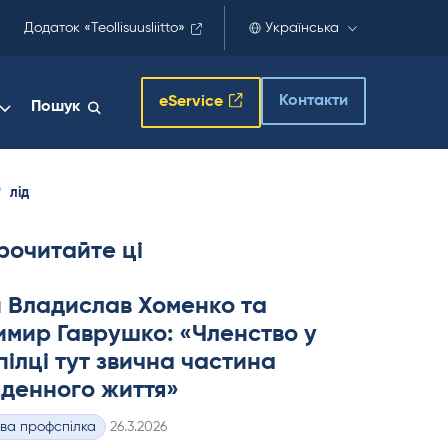
Додаток «Teollisuusliitto»
Українська
Контакти
eService
Пошук
лід
рочитайте ці
 Владислав Хоменко та
мир Гаврушко: «Членство у
ілці тут звична частина
денного життя»
Kirjoitettu
ва профспілка
26.3.2026