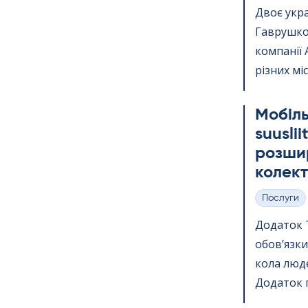
Двоє укр
Гаврушко,
компанії 
різних міс
Мобіль
suus­li
розшир
колект
Послуги
Категорії
Додаток Te
обов’язки
кола люде
Додаток п