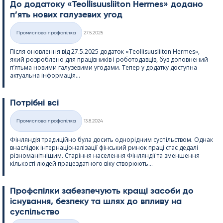
До додатоку «Teol­li­suus­lii­ton Her­mes» додано
п’ять нових галузевих угод
Kirjoitettu
Промислова профспілка
27.5.2025
Категорії
Після оновлення від 27.5.2025 додаток «Teol­li­suus­lii­ton Her­mes»,
який розроблено для працівників і роботодавців, був доповнений
п’ятьма новими галузевими угодами. Тепер у додатку доступна
актуальна інформація...
Потрібні всі
Kirjoitettu
Промислова профспілка
13.8.2024
Категорії
Фінляндія традиційно була досить однорідним суспільством. Однак
внаслідок інтернаціоналізації фінський ринок праці стає дедалі
різноманітнішим. Старіння населення Фінляндії та зменшення
кількості людей працездатного віку створюють...
Профспілки забезпечують кращі засоби до
існування, безпеку та шлях до впливу на
суспільство