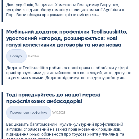
Двоє українців, Владислав Хоменко та Володимир Гаврушко,
зустрілися під час збору томатів у теплицях компанії Agri­fu­tura в
Порі. Вони обидва працювали в різних місцях як...
Мобільний додаток профспілки Teol­li­suus­liitto,
удостоєний нагород, розширюється: нові
галузі колективних договорів та нова назва
Kirjoitettu
Послуги
11.3.2026
Категорії
Додаток Teol­li­suus­liitto робить основні права та обов’язки у сфері
праці зрозумілими для якнайширшого кола людей, ясно, доступно
та десятьма мовами. Додаток підтримує повсякденну роботу як...
Тоді приєднуйтесь до нашої мережі
профспілкових амбасадорів!
Kirjoitettu
Промислова профспілка
16.10.2025
Категорії
Вас цікавить багатомовний і мультикультурний профспілковий
активізм, спрямований на захист прав іноземних працівників,
підвищення їхньої обізнаності про трудове життя у Фінляндії та