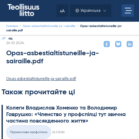
Skip
to
A
Українська
A
content
Головна
-
Opas asbestialtistuneille ja -sairaille
-
Opas-asbestialtistuneille-ja-
sairaille.pdf
лід
Kirjoitettu
24.10.2024
Opas-asbestialtistuneille-ja-
sairaille.pdf
Opas-asbestialtistuneille-ja-sairaille.pdf
Також прочитайте ці
Колеги Владислав Хоменко та Володимир
Гаврушко: «Членство у профспілці тут звична
частина повсякденного життя»
Kirjoitettu
Промислова профспілка
26.3.2026
Категорії