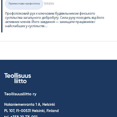
Kirjoitettu
Промислова профспілка
13.8.2024
Категорії
Профспілковий рух є ключовим будівельником фінського
суспільства загального добробуту. Сила руху походить від його
активних членів. Його завдання — захищати працівників і
найслабших у суспільстві....
Teollisuusliitto ry
Hakaniemenranta 1 A, Helsinki
PL 107, FI-00531 Helsinki, Finland