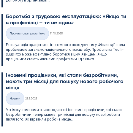
допомогу в організації?...
Боротьба з трудовою експлуатацією: «Якщо ти
в профспілці – ти не один»
Kirjoitettu
Промислова профспілка
14.10.2025
Категорії
Експлуатація працівників іноземного походження у Фінляндії стала
проблемою загальнонаціонального масштабу. Профспілка Teol­li­
suus­liitto може ефективно боротися з цим явищем, якщо
працівники стають членами профспілки і діляться...
Іноземні працівники, які стали безробітними,
мають три місяці для пошуку нового робочого
місця
Kirjoitettu
Новини
28.5.2025
Категорії
У зв’язку з змінами в законодавстві іноземні працівники, які стали
безробітними, тепер мають три місяці для пошуку нової роботи
після того, як втратили робоче місце....