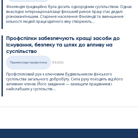
Фінляндія традиційно була досить однорідним суспільством. Однак
внаслідок інтернаціоналізації фінський ринок праці стає дедалі
різноманітнішим. Старіння населення Фінляндії та зменшення
кількості людей працездатного віку створюють...
Профспілки забезпечують кращі засоби до
існування, безпеку та шлях до впливу на
суспільство
Kirjoitettu
Промислова профспілка
13.8.2024
Категорії
Профспілковий рух є ключовим будівельником фінського
суспільства загального добробуту. Сила руху походить від його
активних членів. Його завдання — захищати працівників і
найслабших у суспільстві....