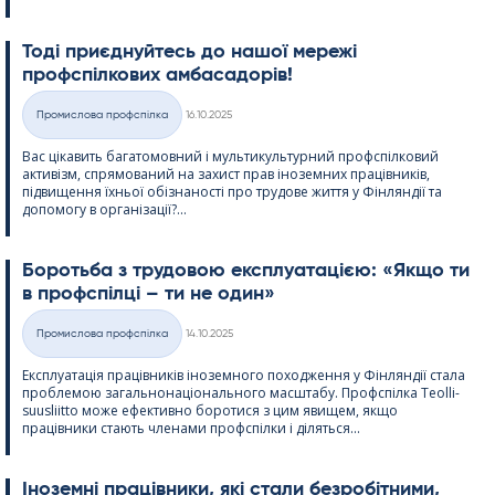
Тоді приєднуйтесь до нашої мережі
профспілкових амбасадорів!
Kirjoitettu
Промислова профспілка
16.10.2025
Категорії
Вас цікавить багатомовний і мультикультурний профспілковий
активізм, спрямований на захист прав іноземних працівників,
підвищення їхньої обізнаності про трудове життя у Фінляндії та
допомогу в організації?...
Боротьба з трудовою експлуатацією: «Якщо ти
в профспілці – ти не один»
Kirjoitettu
Промислова профспілка
14.10.2025
Категорії
Експлуатація працівників іноземного походження у Фінляндії стала
проблемою загальнонаціонального масштабу. Профспілка Teol­li­
suus­liitto може ефективно боротися з цим явищем, якщо
працівники стають членами профспілки і діляться...
Іноземні працівники, які стали безробітними,