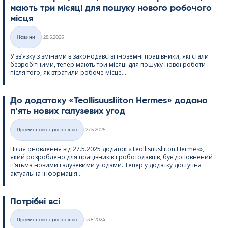
мають три місяці для пошуку нового робочого
місця
Kirjoitettu
Новини
28.5.2025
Категорії
У зв’язку з змінами в законодавстві іноземні працівники, які стали
безробітними, тепер мають три місяці для пошуку нової роботи
після того, як втратили робоче місце....
До додатоку «Teol­li­suus­lii­ton Her­mes» додано
п’ять нових галузевих угод
Kirjoitettu
Промислова профспілка
27.5.2025
Категорії
Після оновлення від 27.5.2025 додаток «Teol­li­suus­lii­ton Her­mes»,
який розроблено для працівників і роботодавців, був доповнений
п’ятьма новими галузевими угодами. Тепер у додатку доступна
актуальна інформація...
Потрібні всі
Kirjoitettu
Промислова профспілка
13.8.2024
Категорії