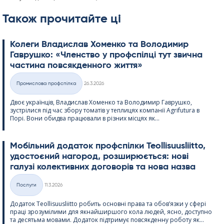
Також прочитайте ці
Колеги Владислав Хоменко та Володимир
Гаврушко: «Членство у профспілці тут звична
частина повсякденного життя»
Kirjoitettu
Промислова профспілка
26.3.2026
Категорії
Двоє українців, Владислав Хоменко та Володимир Гаврушко,
зустрілися під час збору томатів у теплицях компанії Agri­fu­tura в
Порі. Вони обидва працювали в різних місцях як...
Мобільний додаток профспілки Teol­li­suus­liitto,
удостоєний нагород, розширюється: нові
галузі колективних договорів та нова назва
Kirjoitettu
Послуги
11.3.2026
Категорії
Додаток Teol­li­suus­liitto робить основні права та обов’язки у сфері
праці зрозумілими для якнайширшого кола людей, ясно, доступно
та десятьма мовами. Додаток підтримує повсякденну роботу як...