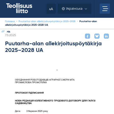
Skip
to
A
Українська
A
content
Головна
-
Puutarha-alan allekirjoituspöytäkirja 2025–2028
-
Puutarha-alan
allekirjoituspöytäkirja 2025–2028 UA
лід
Kirjoitettu
7.5.2025
Puutarha-alan allekirjoituspöytäkirja
2025–2028 UA