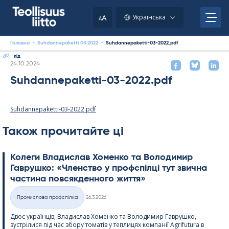
Skip
to
A
Українська
A
content
Головна
-
Suhdannepaketti 03 2022
-
Suhdannepaketti-03-2022.pdf
лід
Kirjoitettu
24.10.2024
Suhdannepaketti-03-2022.pdf
Suhdannepaketti-03-2022.pdf
Також прочитайте ці
Колеги Владислав Хоменко та Володимир
Гаврушко: «Членство у профспілці тут звична
частина повсякденного життя»
Kirjoitettu
Промислова профспілка
26.3.2026
Категорії
Двоє українців, Владислав Хоменко та Володимир Гаврушко,
зустрілися під час збору томатів у теплицях компанії Agri­fu­tura в