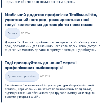
Порі. Вони обидва працювали в різних місцях як...
Мобільний додаток профспілки Teol­li­suus­liitto,
удостоєний нагород, розширюється: нові
галузі колективних договорів та нова назва
Kirjoitettu
Послуги
11.3.2026
Категорії
Додаток Teol­li­suus­liitto робить основні права та обов’язки у сфері
праці зрозумілими для якнайширшого кола людей, ясно, доступно
та десятьма мовами. Додаток підтримує повсякденну роботу як...
Тоді приєднуйтесь до нашої мережі
профспілкових амбасадорів!
Kirjoitettu
Промислова профспілка
16.10.2025
Категорії
Вас цікавить багатомовний і мультикультурний профспілковий
активізм, спрямований на захист прав іноземних працівників,
підвищення їхньої обізнаності про трудове життя у Фінляндії та
допомогу в організації?...