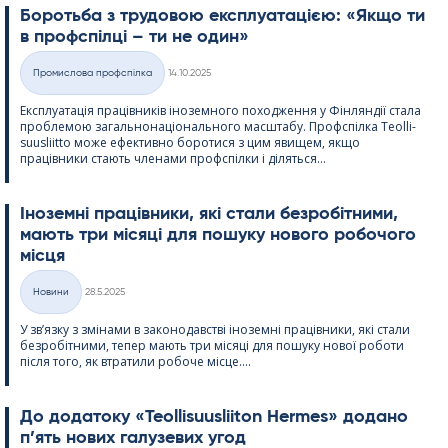
Боротьба з трудовою експлуатацією: «Якщо ти
в профспілці – ти не один»
Kirjoitettu
Промислова профспілка
14.10.2025
Категорії
Експлуатація працівників іноземного походження у Фінляндії стала
проблемою загальнонаціонального масштабу. Профспілка Teol­li­
suus­liitto може ефективно боротися з цим явищем, якщо
працівники стають членами профспілки і діляться...
Іноземні працівники, які стали безробітними,
мають три місяці для пошуку нового робочого
місця
Kirjoitettu
Новини
28.5.2025
Категорії
У зв’язку з змінами в законодавстві іноземні працівники, які стали
безробітними, тепер мають три місяці для пошуку нової роботи
після того, як втратили робоче місце....
До додатоку «Teol­li­suus­lii­ton Her­mes» додано
п’ять нових галузевих угод