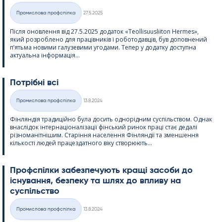
Kirjoitettu
Промислова профспілка
27.5.2025
Категорії
Після оновлення від 27.5.2025 додаток «Teol­li­suus­lii­ton Her­mes»,
який розроблено для працівників і роботодавців, був доповнений
п’ятьма новими галузевими угодами. Тепер у додатку доступна
актуальна інформація...
Потрібні всі
Kirjoitettu
Промислова профспілка
13.8.2024
Категорії
Фінляндія традиційно була досить однорідним суспільством. Однак
внаслідок інтернаціоналізації фінський ринок праці стає дедалі
різноманітнішим. Старіння населення Фінляндії та зменшення
кількості людей працездатного віку створюють...
Профспілки забезпечують кращі засоби до
існування, безпеку та шлях до впливу на
суспільство
Kirjoitettu
Промислова профспілка
13.8.2024
Категорії