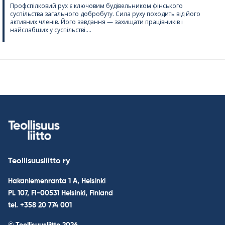
Профспілковий рух є ключовим будівельником фінського
суспільства загального добробуту. Сила руху походить від його
активних членів. Його завдання — захищати працівників і
найслабших у суспільстві....
Teollisuusliitto ry
Hakaniemenranta 1 A, Helsinki
PL 107, FI-00531 Helsinki, Finland
tel. +358 20 774 001