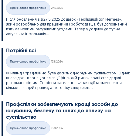
Kirjoitettu
Промислова профспілка
27.5.2025
Категорії
Після оновлення від 27.5.2025 додаток «Teol­li­suus­lii­ton Her­mes»,
який розроблено для працівників і роботодавців, був доповнений
п’ятьма новими галузевими угодами. Тепер у додатку доступна
актуальна інформація...
Потрібні всі
Kirjoitettu
Промислова профспілка
13.8.2024
Категорії
Фінляндія традиційно була досить однорідним суспільством. Однак
внаслідок інтернаціоналізації фінський ринок праці стає дедалі
різноманітнішим. Старіння населення Фінляндії та зменшення
кількості людей працездатного віку створюють...
Профспілки забезпечують кращі засоби до
існування, безпеку та шлях до впливу на
суспільство
Kirjoitettu
Промислова профспілка
13.8.2024
Категорії