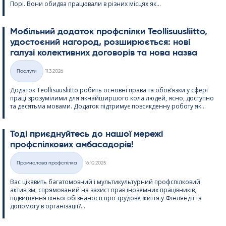
Порі. Вони обидва працювали в різних місцях як...
Мобільний додаток профспілки Teol­li­suus­liitto,
удостоєний нагород, розширюється: нові
галузі колективних договорів та нова назва
Kirjoitettu
Послуги
11.3.2026
Категорії
Додаток Teol­li­suus­liitto робить основні права та обов’язки у сфері
праці зрозумілими для якнайширшого кола людей, ясно, доступно
та десятьма мовами. Додаток підтримує повсякденну роботу як...
Тоді приєднуйтесь до нашої мережі
профспілкових амбасадорів!
Kirjoitettu
Промислова профспілка
16.10.2025
Категорії
Вас цікавить багатомовний і мультикультурний профспілковий
активізм, спрямований на захист прав іноземних працівників,
підвищення їхньої обізнаності про трудове життя у Фінляндії та
допомогу в організації?...