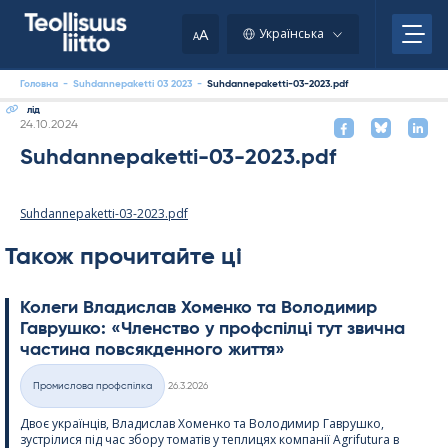
Skip
to
A
Українська
A
content
Головна
-
Suhdannepaketti 03 2023
-
Suhdannepaketti-03-2023.pdf
лід
Kirjoitettu
24.10.2024
Suhdannepaketti-03-2023.pdf
Suhdannepaketti-03-2023.pdf
Також прочитайте ці
Колеги Владислав Хоменко та Володимир
Гаврушко: «Членство у профспілці тут звична
частина повсякденного життя»
Kirjoitettu
Промислова профспілка
26.3.2026
Категорії
Двоє українців, Владислав Хоменко та Володимир Гаврушко,
зустрілися під час збору томатів у теплицях компанії Agri­fu­tura в