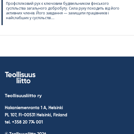
Профспілковий рух є ключовим будівельником фінського
суспільства загального добробуту. Сила руху походить від його
активних членів. Його завдання — захищати працівників і
найслабших у суспільстві....
Teollisuusliitto ry
Hakaniemenranta 1 A, Helsinki
PL 107, FI-00531 Helsinki, Finland
tel. +358 20 774 001