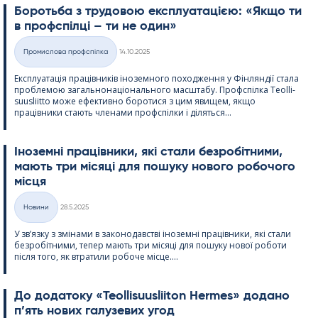
Боротьба з трудовою експлуатацією: «Якщо ти
в профспілці – ти не один»
Kirjoitettu
Промислова профспілка
14.10.2025
Категорії
Експлуатація працівників іноземного походження у Фінляндії стала
проблемою загальнонаціонального масштабу. Профспілка Teol­li­
suus­liitto може ефективно боротися з цим явищем, якщо
працівники стають членами профспілки і діляться...
Іноземні працівники, які стали безробітними,
мають три місяці для пошуку нового робочого
місця
Kirjoitettu
Новини
28.5.2025
Категорії
У зв’язку з змінами в законодавстві іноземні працівники, які стали
безробітними, тепер мають три місяці для пошуку нової роботи
після того, як втратили робоче місце....
До додатоку «Teol­li­suus­lii­ton Her­mes» додано
п’ять нових галузевих угод