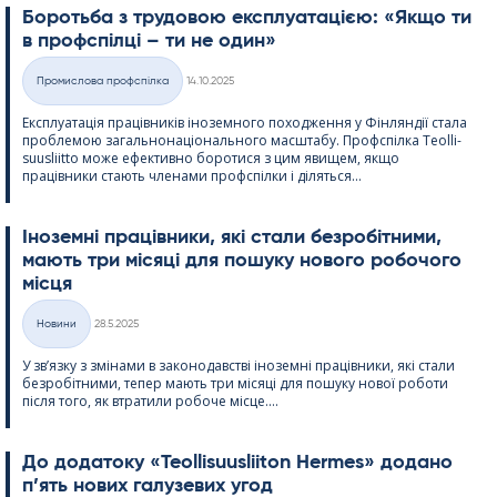
Боротьба з трудовою експлуатацією: «Якщо ти
в профспілці – ти не один»
Kirjoitettu
Промислова профспілка
14.10.2025
Категорії
Експлуатація працівників іноземного походження у Фінляндії стала
проблемою загальнонаціонального масштабу. Профспілка Teol­li­
suus­liitto може ефективно боротися з цим явищем, якщо
працівники стають членами профспілки і діляться...
Іноземні працівники, які стали безробітними,
мають три місяці для пошуку нового робочого
місця
Kirjoitettu
Новини
28.5.2025
Категорії
У зв’язку з змінами в законодавстві іноземні працівники, які стали
безробітними, тепер мають три місяці для пошуку нової роботи
після того, як втратили робоче місце....
До додатоку «Teol­li­suus­lii­ton Her­mes» додано
п’ять нових галузевих угод