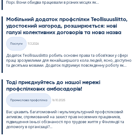
Порі. Вони обидва працювали в різних місцях як...
Мобільний додаток профспілки Teol­li­suus­liitto,
удостоєний нагород, розширюється: нові
галузі колективних договорів та нова назва
Kirjoitettu
Послуги
11.3.2026
Категорії
Додаток Teol­li­suus­liitto робить основні права та обов’язки у сфері
праці зрозумілими для якнайширшого кола людей, ясно, доступно
та десятьма мовами. Додаток підтримує повсякденну роботу як...
Тоді приєднуйтесь до нашої мережі
профспілкових амбасадорів!
Kirjoitettu
Промислова профспілка
16.10.2025
Категорії
Вас цікавить багатомовний і мультикультурний профспілковий
активізм, спрямований на захист прав іноземних працівників,
підвищення їхньої обізнаності про трудове життя у Фінляндії та
допомогу в організації?...