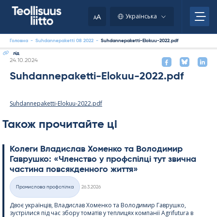
Skip
to
A
Українська
A
content
Головна
-
Suhdannepaketti 08 2022
-
Suhdannepaketti-Elokuu-2022.pdf
лід
Kirjoitettu
24.10.2024
Suhdannepaketti-Elokuu-2022.pdf
Suhdannepaketti-Elokuu-2022.pdf
Також прочитайте ці
Колеги Владислав Хоменко та Володимир
Гаврушко: «Членство у профспілці тут звична
частина повсякденного життя»
Kirjoitettu
Промислова профспілка
26.3.2026
Категорії
Двоє українців, Владислав Хоменко та Володимир Гаврушко,
зустрілися під час збору томатів у теплицях компанії Agri­fu­tura в