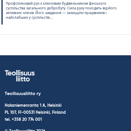
Профспілковий рух є ключовим будівельником фінського
суспільства загального добробуту. Сила руху походить від його
активних членів. Його завдання — захищати працівників і
найслабших у суспільстві....
Teollisuusliitto ry
Hakaniemenranta 1 A, Helsinki
PL 107, FI-00531 Helsinki, Finland
tel. +358 20 774 001