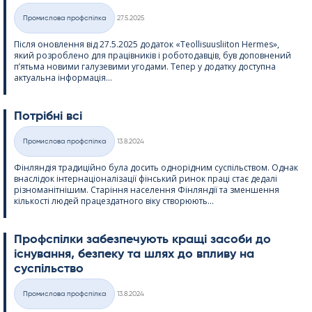
Kirjoitettu
Промислова профспілка
27.5.2025
Категорії
Після оновлення від 27.5.2025 додаток «Teol­li­suus­lii­ton Her­mes»,
який розроблено для працівників і роботодавців, був доповнений
п’ятьма новими галузевими угодами. Тепер у додатку доступна
актуальна інформація...
Потрібні всі
Kirjoitettu
Промислова профспілка
13.8.2024
Категорії
Фінляндія традиційно була досить однорідним суспільством. Однак
внаслідок інтернаціоналізації фінський ринок праці стає дедалі
різноманітнішим. Старіння населення Фінляндії та зменшення
кількості людей працездатного віку створюють...
Профспілки забезпечують кращі засоби до
існування, безпеку та шлях до впливу на
суспільство
Kirjoitettu
Промислова профспілка
13.8.2024
Категорії