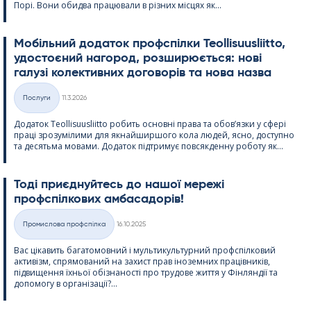
Порі. Вони обидва працювали в різних місцях як...
Мобільний додаток профспілки Teol­li­suus­liitto,
удостоєний нагород, розширюється: нові
галузі колективних договорів та нова назва
Kirjoitettu
Послуги
11.3.2026
Категорії
Додаток Teol­li­suus­liitto робить основні права та обов’язки у сфері
праці зрозумілими для якнайширшого кола людей, ясно, доступно
та десятьма мовами. Додаток підтримує повсякденну роботу як...
Тоді приєднуйтесь до нашої мережі
профспілкових амбасадорів!
Kirjoitettu
Промислова профспілка
16.10.2025
Категорії
Вас цікавить багатомовний і мультикультурний профспілковий
активізм, спрямований на захист прав іноземних працівників,
підвищення їхньої обізнаності про трудове життя у Фінляндії та
допомогу в організації?...