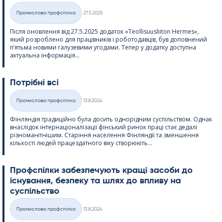
Kirjoitettu
Промислова профспілка
27.5.2025
Категорії
Після оновлення від 27.5.2025 додаток «Teol­li­suus­lii­ton Her­mes»,
який розроблено для працівників і роботодавців, був доповнений
п’ятьма новими галузевими угодами. Тепер у додатку доступна
актуальна інформація...
Потрібні всі
Kirjoitettu
Промислова профспілка
13.8.2024
Категорії
Фінляндія традиційно була досить однорідним суспільством. Однак
внаслідок інтернаціоналізації фінський ринок праці стає дедалі
різноманітнішим. Старіння населення Фінляндії та зменшення
кількості людей працездатного віку створюють...
Профспілки забезпечують кращі засоби до
існування, безпеку та шлях до впливу на
суспільство
Kirjoitettu
Промислова профспілка
13.8.2024
Категорії