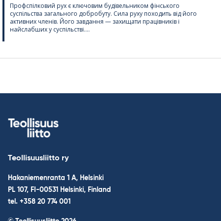
Профспілковий рух є ключовим будівельником фінського
суспільства загального добробуту. Сила руху походить від його
активних членів. Його завдання — захищати працівників і
найслабших у суспільстві....
Teollisuusliitto ry
Hakaniemenranta 1 A, Helsinki
PL 107, FI-00531 Helsinki, Finland
tel. +358 20 774 001