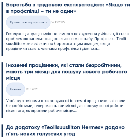
Боротьба з трудовою експлуатацією: «Якщо ти
в профспілці – ти не один»
Kirjoitettu
Промислова профспілка
14.10.2025
Категорії
Експлуатація працівників іноземного походження у Фінляндії стала
проблемою загальнонаціонального масштабу. Профспілка Teol­li­
suus­liitto може ефективно боротися з цим явищем, якщо
працівники стають членами профспілки і діляться...
Іноземні працівники, які стали безробітними,
мають три місяці для пошуку нового робочого
місця
Kirjoitettu
Новини
28.5.2025
Категорії
У зв’язку з змінами в законодавстві іноземні працівники, які стали
безробітними, тепер мають три місяці для пошуку нової роботи
після того, як втратили робоче місце....
До додатоку «Teol­li­suus­lii­ton Her­mes» додано
п’ять нових галузевих угод