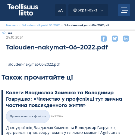
Skip
to
A
Українська
A
content
Головна
-
Talouden näkymät 06 2022
-
Talouden-nakymat-06-2022.pdf
лід
Kirjoitettu
24.10.2024
Talouden-nakymat-06-2022.pdf
Talouden-nakymat-06-2022.pdf
Також прочитайте ці
Колеги Владислав Хоменко та Володимир
Гаврушко: «Членство у профспілці тут звична
частина повсякденного життя»
Kirjoitettu
Промислова профспілка
26.3.2026
Категорії
Двоє українців, Владислав Хоменко та Володимир Гаврушко,
зустрілися під час збору томатів у теплицях компанії Agri­fu­tura в