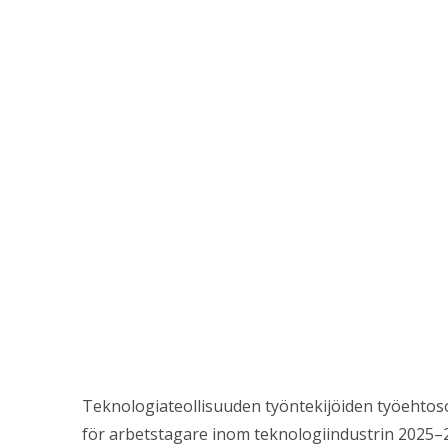
Teknologiateollisuuden työntekijöiden työehtoso
för arbetstagare inom teknologiindustrin 2025–