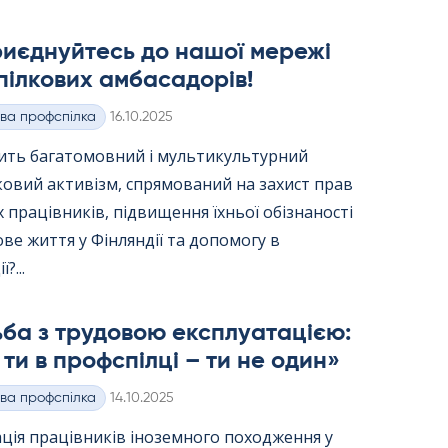
риєднуйтесь до нашої мережі
ілкових амбасадорів!
Kirjoitettu
ва профспілка
16.10.2025
вить багатомовний і мультикультурний
ковий активізм, спрямований на захист прав
 працівників, підвищення їхньої обізнаності
ве життя у Фінляндії та допомогу в
?...
ба з трудовою експлуатацією:
ти в профспілці – ти не один»
Kirjoitettu
ва профспілка
14.10.2025
ція працівників іноземного походження у