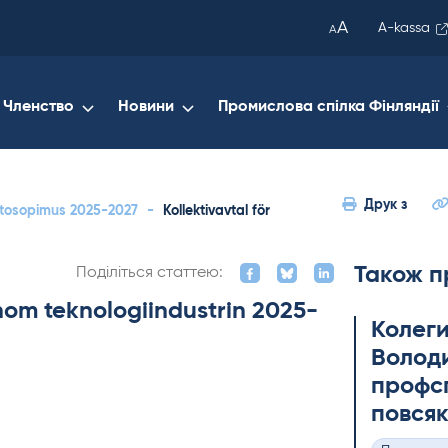
been
A
A-kassa
A
copied
to
your
Членство
Новини
Промислова спілка Фінляндії
clipboard.)
Друк з
ehtosopimus 2025-2027
-
Kollektivavtal för
Також п
Поділіться статтею:
inom teknologiindustrin 2025-
Колеги
Володи
профсп
повсяк