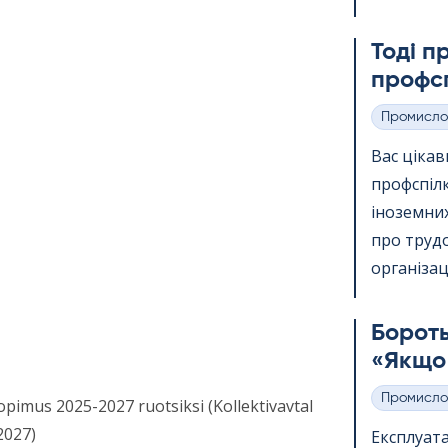
Тоді п
профсп
Промисло
Категорії
Вас ціка
профспіл
іноземних
про трудо
організації
Бороть
«Якщо 
Промисло
pimus 2025-2027 ruotsiksi (Kollektivavtal
Категорії
2027)
Експлуата