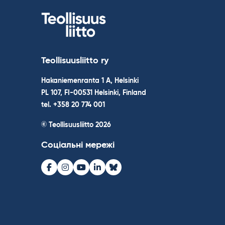
Teollisuusliitto ry
Hakaniemenranta 1 A, Helsinki
PL 107, FI-00531 Helsinki, Finland
tel. +358 20 774 001
© Teollisuusliitto 2026
Соціальні мережі
Facebook
Instagram
Youtube
LinkedIn
Bluesky