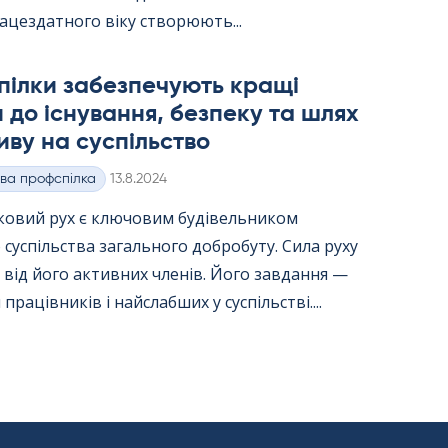
ацездатного віку створюють...
пілки забезпечують кращі
 до існування, безпеку та шлях
иву на суспільство
Kirjoitettu
ва профспілка
13.8.2024
ковий рух є ключовим будівельником
 суспільства загального добробуту. Сила руху
від його активних членів. Його завдання —
працівників і найслабших у суспільстві....