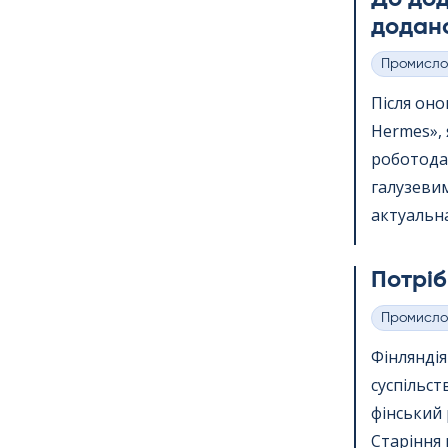
додано
Промисло
Категорії
Після онов
Her­mes»,
роботода
галузевим
актуальна
Потріб
Промисло
Категорії
Фінлянді
суспільст
фінський 
Старіння 