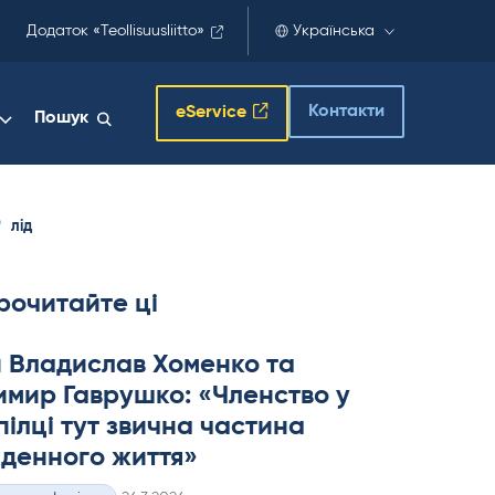
Додаток «Teollisuusliitto»
Українська
Контакти
eService
Пошук
лід
рочитайте ці
 Владислав Хоменко та
мир Гаврушко: «Членство у
ілці тут звична частина
денного життя»