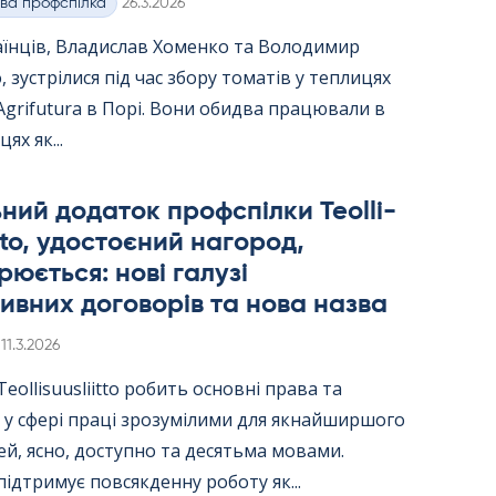
Kirjoitettu
ва профспілка
26.3.2026
аїнців, Владислав Хоменко та Володимир
 зустрілися під час збору томатів у теплицях
Agri­fu­tura в Порі. Вони обидва працювали в
цях як...
ний додаток профспілки Teol­li­
itto, удостоєний нагород,
юється: нові галузі
ивних договорів та нова назва
Kirjoitettu
11.3.2026
ol­li­suus­liitto робить основні права та
 у сфері праці зрозумілими для якнайширшого
й, ясно, доступно та десятьма мовами.
ідтримує повсякденну роботу як...