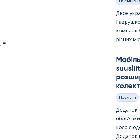
Промисло
Категорії
Двоє укр
Гаврушко,
компанії 
різних міс
Мобіль
suus­li
розшир
колект
Послуги
Категорії
Додаток Te
обов’язки
кола люде
Додаток п