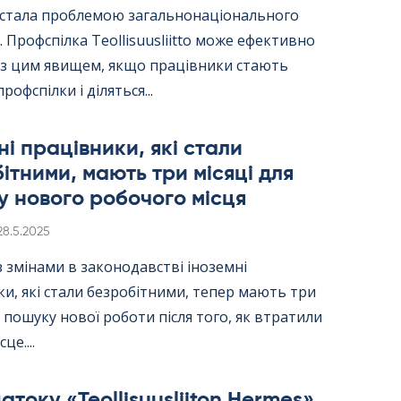
ї стала проблемою загальнонаціонального
 Профспілка Teol­li­suus­liitto може ефективно
 з цим явищем, якщо працівники стають
рофспілки і діляться...
ні працівники, які стали
ітними, мають три місяці для
 нового робочого місця
Kirjoitettu
28.5.2025
 з змінами в законодавстві іноземні
и, які стали безробітними, тепер мають три
я пошуку нової роботи після того, як втратили
це....
току «Teol­li­suus­lii­ton Her­mes»