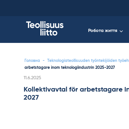
Skip
to
content
Робота життя
Головна
-
Teknologiateollisuuden työntekijöiden työ
arbetstagare inom teknologiindustrin 2025-2027
Kirjoitettu
11.6.2025
Kollektivavtal för arbetstagare 
2027