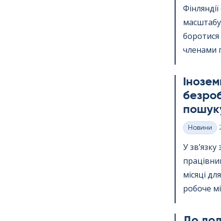
Фінлянді
масштабу.
боротися
членами п
Інозем
безроб
пошуку
Новини
Категорії
У зв’язку
працівник
місяці дл
робоче міс
До дода