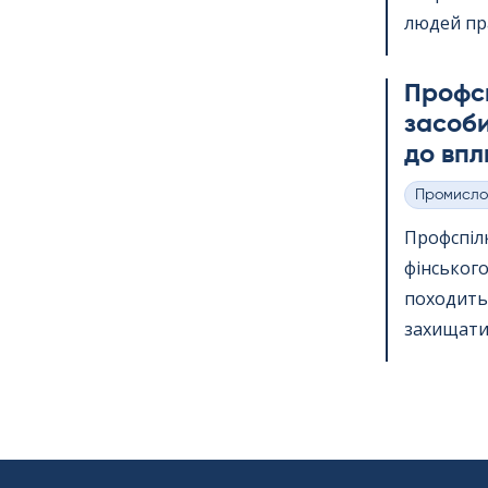
людей пр
Профс
засоби
до впл
Промисло
Категорії
Профспіл
фінського
походить 
захищати 