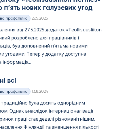
 п’ять нових галузевих угод
Kirjoitettu
ва профспілка
27.5.2025
лення від 27.5.2025 додаток «Teol­li­suus­lii­ton
 який розроблено для працівників і
вців, був доповнений п’ятьма новими
и угодами. Тепер у додатку доступна
 інформація...
ні всі
Kirjoitettu
ва профспілка
13.8.2024
я традиційно була досить однорідним
вом. Однак внаслідок інтернаціоналізації
ринок праці стає дедалі різноманітнішим.
населення Фінляндії та зменшення кількості