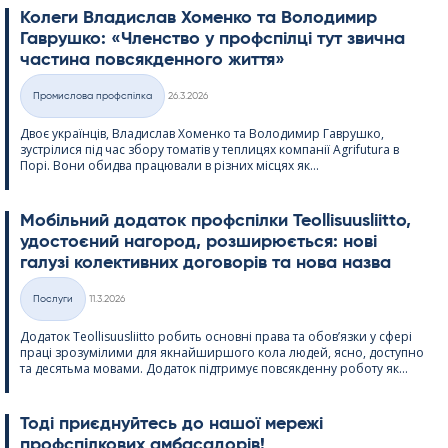
Колеги Владислав Хоменко та Володимир
Гаврушко: «Членство у профспілці тут звична
частина повсякденного життя»
Kirjoitettu
Промислова профспілка
26.3.2026
Категорії
Двоє українців, Владислав Хоменко та Володимир Гаврушко,
зустрілися під час збору томатів у теплицях компанії Agri­fu­tura в
Порі. Вони обидва працювали в різних місцях як...
Мобільний додаток профспілки Teol­li­suus­liitto,
удостоєний нагород, розширюється: нові
галузі колективних договорів та нова назва
Kirjoitettu
Послуги
11.3.2026
Категорії
Додаток Teol­li­suus­liitto робить основні права та обов’язки у сфері
праці зрозумілими для якнайширшого кола людей, ясно, доступно
та десятьма мовами. Додаток підтримує повсякденну роботу як...
Тоді приєднуйтесь до нашої мережі
профспілкових амбасадорів!