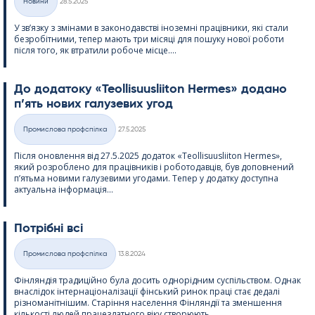
Новини
28.5.2025
Категорії
У зв’язку з змінами в законодавстві іноземні працівники, які стали
безробітними, тепер мають три місяці для пошуку нової роботи
після того, як втратили робоче місце....
До додатоку «Teol­li­suus­lii­ton Her­mes» додано
п’ять нових галузевих угод
Kirjoitettu
Промислова профспілка
27.5.2025
Категорії
Після оновлення від 27.5.2025 додаток «Teol­li­suus­lii­ton Her­mes»,
який розроблено для працівників і роботодавців, був доповнений
п’ятьма новими галузевими угодами. Тепер у додатку доступна
актуальна інформація...
Потрібні всі
Kirjoitettu
Промислова профспілка
13.8.2024
Категорії
Фінляндія традиційно була досить однорідним суспільством. Однак
внаслідок інтернаціоналізації фінський ринок праці стає дедалі
різноманітнішим. Старіння населення Фінляндії та зменшення
кількості людей працездатного віку створюють...