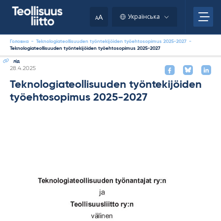
Skip
to
A
Українська
A
content
Головна
-
Teknologiateollisuuden työntekijöiden työehtosopimus 2025-2027
-
Teknologiateollisuuden työntekijöiden työehtosopimus 2025-2027
лід
Kirjoitettu
28.4.2025
Teknologiateollisuuden työntekijöiden
työehtosopimus 2025-2027