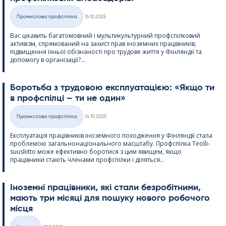
Kirjoitettu
Промислова профспілка
16.10.2025
Категорії
Вас цікавить багатомовний і мультикультурний профспілковий
активізм, спрямований на захист прав іноземних працівників,
підвищення їхньої обізнаності про трудове життя у Фінляндії та
допомогу в організації?...
Боротьба з трудовою експлуатацією: «Якщо ти
в профспілці – ти не один»
Kirjoitettu
Промислова профспілка
14.10.2025
Категорії
Експлуатація працівників іноземного походження у Фінляндії стала
проблемою загальнонаціонального масштабу. Профспілка Teol­li­
suus­liitto може ефективно боротися з цим явищем, якщо
працівники стають членами профспілки і діляться...
Іноземні працівники, які стали безробітними,
мають три місяці для пошуку нового робочого
місця
Kirjoitettu