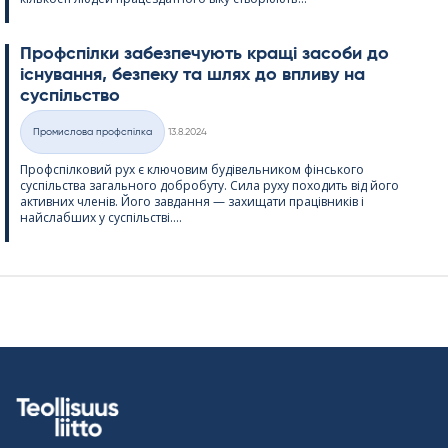
Профспілки забезпечують кращі засоби до
існування, безпеку та шлях до впливу на
суспільство
Kirjoitettu
Промислова профспілка
13.8.2024
Категорії
Профспілковий рух є ключовим будівельником фінського
суспільства загального добробуту. Сила руху походить від його
активних членів. Його завдання — захищати працівників і
найслабших у суспільстві....