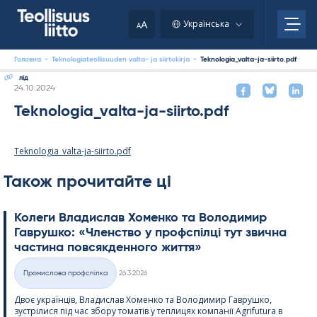
Skip
to
A
Українська
A
content
Головна
-
Teknologiateollisuuden valta- ja siirtokirja
-
Teknologia_valta-ja-siirto.pdf
лід
Kirjoitettu
24.10.2024
Teknologia_valta-ja-siirto.pdf
Teknologia_valta-ja-siirto.pdf
Також прочитайте ці
Колеги Владислав Хоменко та Володимир
Гаврушко: «Членство у профспілці тут звична
частина повсякденного життя»
Kirjoitettu
Промислова профспілка
26.3.2026
Категорії
Двоє українців, Владислав Хоменко та Володимир Гаврушко,
зустрілися під час збору томатів у теплицях компанії Agri­fu­tura в