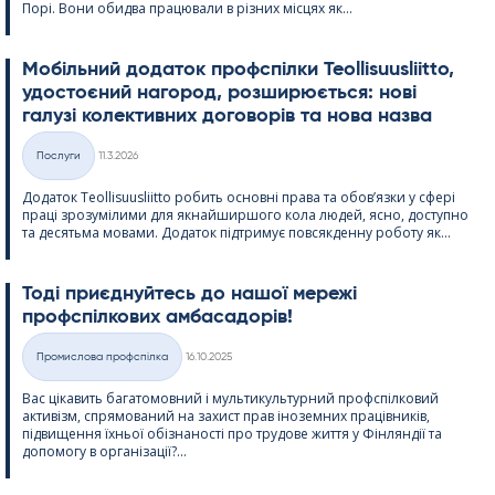
Порі. Вони обидва працювали в різних місцях як...
Мобільний додаток профспілки Teol­li­suus­liitto,
удостоєний нагород, розширюється: нові
галузі колективних договорів та нова назва
Kirjoitettu
Послуги
11.3.2026
Категорії
Додаток Teol­li­suus­liitto робить основні права та обов’язки у сфері
праці зрозумілими для якнайширшого кола людей, ясно, доступно
та десятьма мовами. Додаток підтримує повсякденну роботу як...
Тоді приєднуйтесь до нашої мережі
профспілкових амбасадорів!
Kirjoitettu
Промислова профспілка
16.10.2025
Категорії
Вас цікавить багатомовний і мультикультурний профспілковий
активізм, спрямований на захист прав іноземних працівників,
підвищення їхньої обізнаності про трудове життя у Фінляндії та
допомогу в організації?...