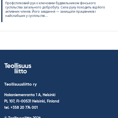
Профспілковий рух є ключовим будівельником фінського
суспільства загального добробуту. Сила руху походить від його
активних членів. Його завдання — захищати працівників і
найслабших у суспільстві....
Teollisuusliitto ry
Hakaniemenranta 1 A, Helsinki
PL 107, FI-00531 Helsinki, Finland
tel. +358 20 774 001