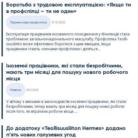
Боротьба з трудовою експлуатацією: «Якщо ти
в профспілці – ти не один»
Kirjoitettu
Промислова профспілка
14.10.2025
Категорії
Експлуатація працівників іноземного походження у Фінляндії стала
проблемою загальнонаціонального масштабу. Профспілка Teol­li­
suus­liitto може ефективно боротися з цим явищем, якщо
працівники стають членами профспілки і діляться...
Іноземні працівники, які стали безробітними,
мають три місяці для пошуку нового робочого
місця
Kirjoitettu
Новини
28.5.2025
Категорії
У зв’язку з змінами в законодавстві іноземні працівники, які стали
безробітними, тепер мають три місяці для пошуку нової роботи
після того, як втратили робоче місце....
До додатоку «Teol­li­suus­lii­ton Her­mes» додано
п’ять нових галузевих угод