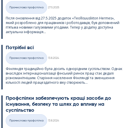
Kirjoitettu
Промислова профспілка
27.5.2025
Категорії
Після оновлення від 27.5.2025 додаток «Teol­li­suus­lii­ton Her­mes»,
який розроблено для працівників і роботодавців, був доповнений
п’ятьма новими галузевими угодами. Тепер у додатку доступна
актуальна інформація...
Потрібні всі
Kirjoitettu
Промислова профспілка
13.8.2024
Категорії
Фінляндія традиційно була досить однорідним суспільством. Однак
внаслідок інтернаціоналізації фінський ринок праці стає дедалі
різноманітнішим. Старіння населення Фінляндії та зменшення
кількості людей працездатного віку створюють...
Профспілки забезпечують кращі засоби до
існування, безпеку та шлях до впливу на
суспільство
Kirjoitettu
Промислова профспілка
13.8.2024
Категорії