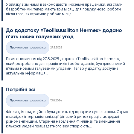
У зв’язку з змінами в законодавстві іноземні працівники, які стали
безробітними, тепер мають три місяці для пошуку нової роботи
після того, як втратили робоче місце....
До додатоку «Teol­li­suus­lii­ton Her­mes» додано
п’ять нових галузевих угод
Kirjoitettu
Промислова профспілка
27.5.2025
Категорії
Після оновлення від 27.5.2025 додаток «Teol­li­suus­lii­ton Her­mes»,
який розроблено для працівників і роботодавців, був доповнений
п’ятьма новими галузевими угодами. Тепер у додатку доступна
актуальна інформація...
Потрібні всі
Kirjoitettu
Промислова профспілка
13.8.2024
Категорії
Фінляндія традиційно була досить однорідним суспільством. Однак
внаслідок інтернаціоналізації фінський ринок праці стає дедалі
різноманітнішим. Старіння населення Фінляндії та зменшення
кількості людей працездатного віку створюють...