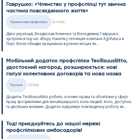
Гаврушко: «Членство у профспілці тут звична
частина повсякденного життя»
Kirjoitettu
Промислова профспілка
26.3.2026
Категорії
Двоє українців, Владислав Хоменко та Володимир Гаврушко,
зустрілися під час збору томатів у теплицях компанії Agri­fu­tura в
Порі. Вони обидва працювали в різних місцях як...
Мобільний додаток профспілки Teol­li­suus­liitto,
удостоєний нагород, розширюється: нові
галузі колективних договорів та нова назва
Kirjoitettu
Послуги
11.3.2026
Категорії
Додаток Teol­li­suus­liitto робить основні права та обов’язки у сфері
праці зрозумілими для якнайширшого кола людей, ясно, доступно
та десятьма мовами. Додаток підтримує повсякденну роботу як...
Тоді приєднуйтесь до нашої мережі
профспілкових амбасадорів!
Kirjoitettu