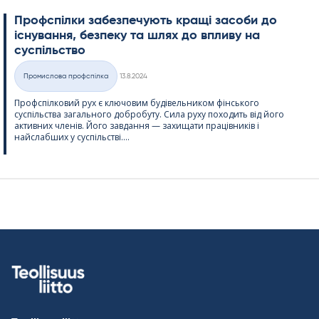
Профспілки забезпечують кращі засоби до
існування, безпеку та шлях до впливу на
суспільство
Kirjoitettu
Промислова профспілка
13.8.2024
Категорії
Профспілковий рух є ключовим будівельником фінського
суспільства загального добробуту. Сила руху походить від його
активних членів. Його завдання — захищати працівників і
найслабших у суспільстві....