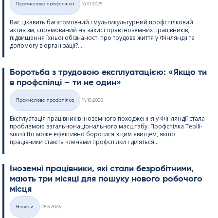
Промислова профспілка
16.10.2025
Категорії
Вас цікавить багатомовний і мультикультурний профспілковий
активізм, спрямований на захист прав іноземних працівників,
підвищення їхньої обізнаності про трудове життя у Фінляндії та
допомогу в організації?...
Боротьба з трудовою експлуатацією: «Якщо ти
в профспілці – ти не один»
Kirjoitettu
Промислова профспілка
14.10.2025
Категорії
Експлуатація працівників іноземного походження у Фінляндії стала
проблемою загальнонаціонального масштабу. Профспілка Teol­li­
suus­liitto може ефективно боротися з цим явищем, якщо
працівники стають членами профспілки і діляться...
Іноземні працівники, які стали безробітними,
мають три місяці для пошуку нового робочого
місця
Kirjoitettu
Новини
28.5.2025
Категорії