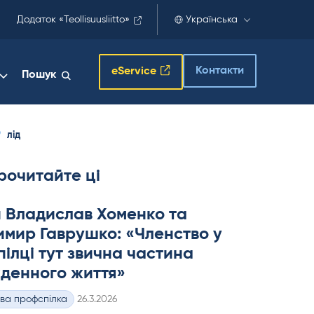
Додаток «Teollisuusliitto»
Українська
Контакти
eService
Пошук
лід
рочитайте ці
 Владислав Хоменко та
мир Гаврушко: «Членство у
ілці тут звична частина
денного життя»
Kirjoitettu
ва профспілка
26.3.2026