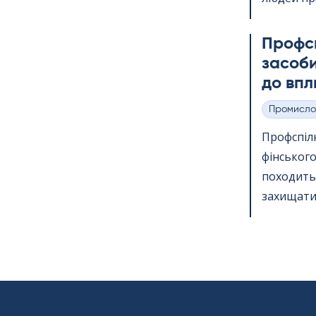
Профс
засоби
до впл
Промисло
Категорії
Профспіл
фінського
походить 
захищати 