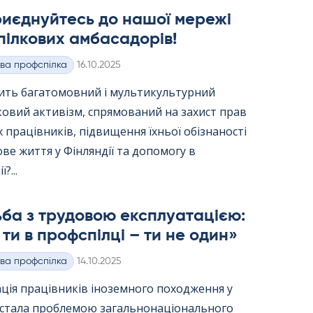
риєднуйтесь до нашої мережі
ілкових амбасадорів!
Kirjoitettu
ва профспілка
16.10.2025
вить багатомовний і мультикультурний
ковий активізм, спрямований на захист прав
 працівників, підвищення їхньої обізнаності
ве життя у Фінляндії та допомогу в
?...
ба з трудовою експлуатацією:
ти в профспілці – ти не один»
Kirjoitettu
ва профспілка
14.10.2025
ція працівників іноземного походження у
ї стала проблемою загальнонаціонального