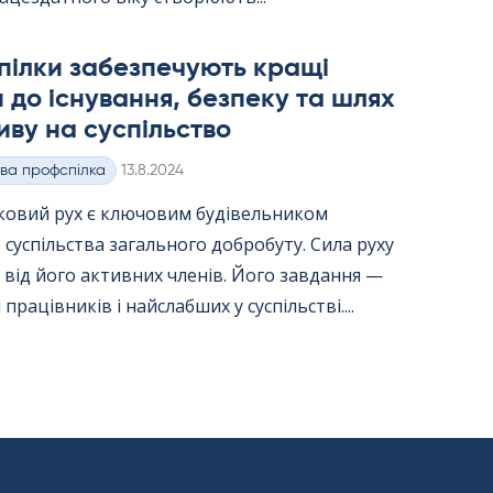
пілки забезпечують кращі
 до існування, безпеку та шлях
иву на суспільство
Kirjoitettu
ва профспілка
13.8.2024
ковий рух є ключовим будівельником
 суспільства загального добробуту. Сила руху
від його активних членів. Його завдання —
працівників і найслабших у суспільстві....