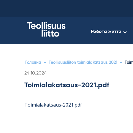
Skip
to
content
Робота життя
Головна
-
Teollisuusliiton toimialakatsaus 2021
-
Toim
Kirjoitettu
24.10.2024
Toimialakatsaus-2021.pdf
Toimialakatsaus-2021.pdf