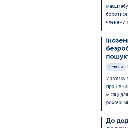
масштабу.
боротися
членами п
Інозем
безроб
пошуку
Новини
Категорії
У зв’язку
працівник
місяці дл
робоче міс
До дода