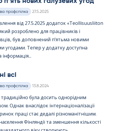
 п’ять нових галузевих угод
Kirjoitettu
ва профспілка
27.5.2025
лення від 27.5.2025 додаток «Teol­li­suus­lii­ton
 який розроблено для працівників і
вців, був доповнений п’ятьма новими
и угодами. Тепер у додатку доступна
 інформація...
ні всі
Kirjoitettu
ва профспілка
13.8.2024
я традиційно була досить однорідним
вом. Однак внаслідок інтернаціоналізації
ринок праці стає дедалі різноманітнішим.
населення Фінляндії та зменшення кількості
ацездатного віку створюють...