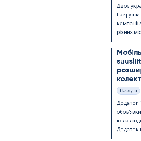
Двоє укр
Гаврушко,
компанії 
різних міс
Мобіль
suus­li
розшир
колект
Послуги
Категорії
Додаток Te
обов’язки
кола люде
Додаток п