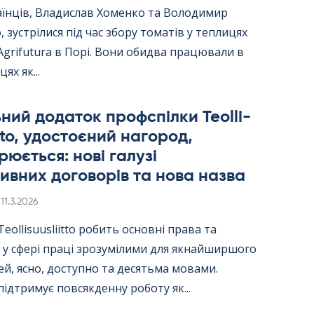
аїнців, Владислав Хоменко та Володимир
 зустрілися під час збору томатів у теплицях
Agri­fu­tura в Порі. Вони обидва працювали в
цях як...
ний додаток профспілки Teol­li­
itto, удостоєний нагород,
юється: нові галузі
ивних договорів та нова назва
Kirjoitettu
11.3.2026
ol­li­suus­liitto робить основні права та
 у сфері праці зрозумілими для якнайширшого
й, ясно, доступно та десятьма мовами.
ідтримує повсякденну роботу як...