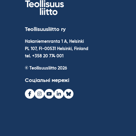
Teollisuusliitto ry
Hakaniemenranta 1 A, Helsinki
PL 107, FI-00531 Helsinki, Finland
tel. +358 20 774 001
© Teollisuusliitto 2026
Соціальні мережі
Facebook
Instagram
Youtube
LinkedIn
Bluesky