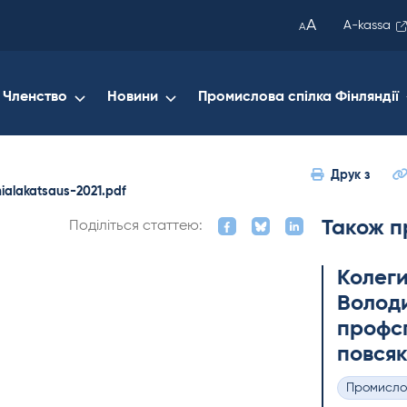
been
A
A-kassa
A
copied
to
your
Членство
Новини
Промислова спілка Фінляндії
clipboard.)
Друк з
ialakatsaus-2021.pdf
Також п
Поділіться статтею:
Колеги
Володи
профсп
повсяк
Промисло
Категорії