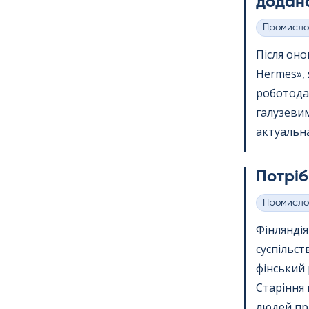
додано
Промисло
Категорії
Після онов
Her­mes»,
роботода
галузевим
актуальна
Потріб
Промисло
Категорії
Фінлянді
суспільст
фінський 
Старіння 
людей пр