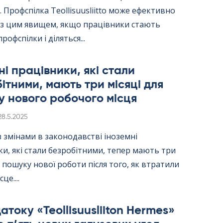
 Профспілка Teol­li­suus­liitto може ефективно
 з цим явищем, якщо працівники стають
рофспілки і діляться...
ні працівники, які стали
ітними, мають три місяці для
 нового робочого місця
Kirjoitettu
28.5.2025
 з змінами в законодавстві іноземні
и, які стали безробітними, тепер мають три
я пошуку нової роботи після того, як втратили
це....
току «Teol­li­suus­lii­ton Her­mes»