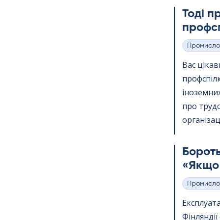
Тоді п
профсп
Промисло
Категорії
Вас ціка
профспіл
іноземних
про трудо
організації
Бороть
«Якщо 
Промисло
Категорії
Експлуата
Фінлянді