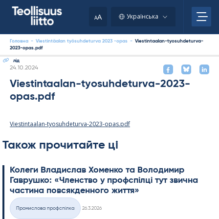
Skip
to
A
Українська
A
content
Головна
-
Viestintäalan työsuhdeturva 2023 -opas
-
Viestintaalan-tyosuhdeturva-
2023-opas.pdf
лід
Kirjoitettu
24.10.2024
Viestintaalan-tyosuhdeturva-2023-
opas.pdf
Viestintaalan-tyosuhdeturva-2023-opas.pdf
Також прочитайте ці
Колеги Владислав Хоменко та Володимир
Гаврушко: «Членство у профспілці тут звична
частина повсякденного життя»
Kirjoitettu
Промислова профспілка
26.3.2026
Категорії