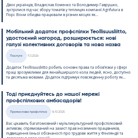
Двоє українців, Владислав Хоменко та Володимир Гаврушко,
зустрілися під час збору томатів у теплицях компанії Agri­fu­tura в
Порі. Вони обидва працювали в різних місцях як...
Мобільний додаток профспілки Teol­li­suus­liitto,
удостоєний нагород, розширюється: нові
галузі колективних договорів та нова назва
Kirjoitettu
Послуги
11.3.2026
Категорії
Додаток Teol­li­suus­liitto робить основні права та обов’язки у сфері
праці зрозумілими для якнайширшого кола людей, ясно, доступно
та десятьма мовами. Додаток підтримує повсякденну роботу як...
Тоді приєднуйтесь до нашої мережі
профспілкових амбасадорів!
Kirjoitettu
Промислова профспілка
16.10.2025
Категорії
Вас цікавить багатомовний і мультикультурний профспілковий
активізм, спрямований на захист прав іноземних працівників,
підвищення їхньої обізнаності про трудове життя у Фінляндії та