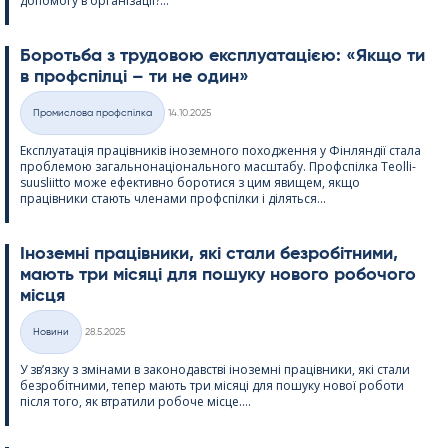
допомогу в організації?...
Боротьба з трудовою експлуатацією: «Якщо ти
в профспілці – ти не один»
Kirjoitettu
Промислова профспілка
14.10.2025
Категорії
Експлуатація працівників іноземного походження у Фінляндії стала
проблемою загальнонаціонального масштабу. Профспілка Teol­li­
suus­liitto може ефективно боротися з цим явищем, якщо
працівники стають членами профспілки і діляться...
Іноземні працівники, які стали безробітними,
мають три місяці для пошуку нового робочого
місця
Kirjoitettu
Новини
28.5.2025
Категорії
У зв’язку з змінами в законодавстві іноземні працівники, які стали
безробітними, тепер мають три місяці для пошуку нової роботи
після того, як втратили робоче місце....