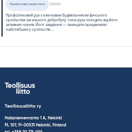
Kirjoitettu
Промислова профспілка
13.8.2024
Категорії
Профспілковий рух є ключовим будівельником фінського
суспільства загального добробуту. Сила руху походить від його
активних членів. Його завдання — захищати працівників і
найслабших у суспільстві....
Teollisuusliitto ry
Hakaniemenranta 1 A, Helsinki
PL 107, FI-00531 Helsinki, Finland