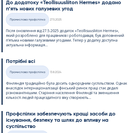
До додатоку «Teol­li­suus­lii­ton Her­mes» додано
п’ять нових галузевих угод
Kirjoitettu
Промислова профспілка
27.5.2025
Категорії
Після оновлення від 27.5.2025 додаток «Teol­li­suus­lii­ton Her­mes»,
який розроблено для працівників і роботодавців, був доповнений
п’ятьма новими галузевими угодами. Тепер у додатку доступна
актуальна інформація...
Потрібні всі
Kirjoitettu
Промислова профспілка
13.8.2024
Категорії
Фінляндія традиційно була досить однорідним суспільством. Однак
внаслідок інтернаціоналізації фінський ринок праці стає дедалі
різноманітнішим. Старіння населення Фінляндії та зменшення
кількості людей працездатного віку створюють...
Профспілки забезпечують кращі засоби до
існування, безпеку та шлях до впливу на
суспільство