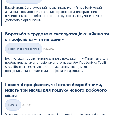
Категорії
Вас цікавить багатомовний і мультикультурний профспілковий
активізм, спрямований на захист прав іноземних працівників,
підвищення їхньої обізнаності про трудове життя у Фінляндії та
допомогу в організації?...
Боротьба з трудовою експлуатацією: «Якщо ти
в профспілці – ти не один»
Kirjoitettu
Промислова профспілка
14.10.2025
Категорії
Експлуатація працівників іноземного походження у Фінляндії стала
проблемою загальнонаціонального масштабу. Профспілка Teol­li­
suus­liitto може ефективно боротися з цим явищем, якщо
працівники стають членами профспілки і діляться...
Іноземні працівники, які стали безробітними,
мають три місяці для пошуку нового робочого
місця
Kirjoitettu
Новини
28.5.2025
Категорії
У зв’язку з змінами в законодавстві іноземні працівники, які стали