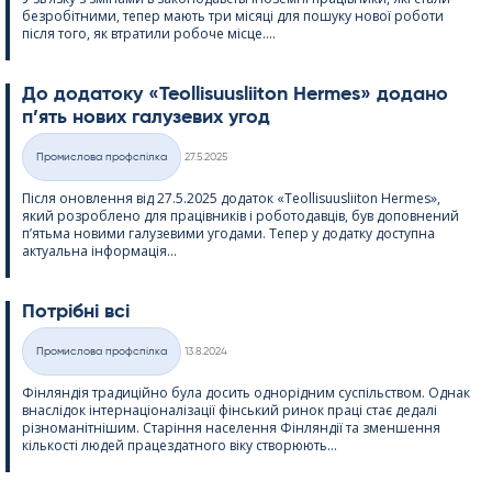
безробітними, тепер мають три місяці для пошуку нової роботи
після того, як втратили робоче місце....
До додатоку «Teol­li­suus­lii­ton Her­mes» додано
п’ять нових галузевих угод
Kirjoitettu
Промислова профспілка
27.5.2025
Категорії
Після оновлення від 27.5.2025 додаток «Teol­li­suus­lii­ton Her­mes»,
який розроблено для працівників і роботодавців, був доповнений
п’ятьма новими галузевими угодами. Тепер у додатку доступна
актуальна інформація...
Потрібні всі
Kirjoitettu
Промислова профспілка
13.8.2024
Категорії
Фінляндія традиційно була досить однорідним суспільством. Однак
внаслідок інтернаціоналізації фінський ринок праці стає дедалі
різноманітнішим. Старіння населення Фінляндії та зменшення
кількості людей працездатного віку створюють...