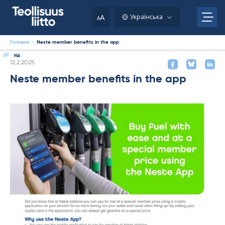
Skip
to
A
Українська
A
content
Головна
-
Neste member benefits in the app
лід
Kirjoitettu
12.2.2025
Neste member benefits in the app