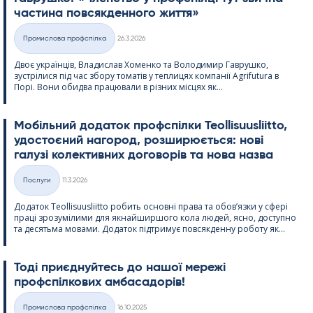
частина повсякденного життя»
Kirjoitettu
Промислова профспілка
26.3.2026
Категорії
Двоє українців, Владислав Хоменко та Володимир Гаврушко,
зустрілися під час збору томатів у теплицях компанії Agri­fu­tura в
Порі. Вони обидва працювали в різних місцях як...
Мобільний додаток профспілки Teol­li­suus­liitto,
удостоєний нагород, розширюється: нові
галузі колективних договорів та нова назва
Kirjoitettu
Послуги
11.3.2026
Категорії
Додаток Teol­li­suus­liitto робить основні права та обов’язки у сфері
праці зрозумілими для якнайширшого кола людей, ясно, доступно
та десятьма мовами. Додаток підтримує повсякденну роботу як...
Тоді приєднуйтесь до нашої мережі
профспілкових амбасадорів!
Kirjoitettu
Промислова профспілка
16.10.2025