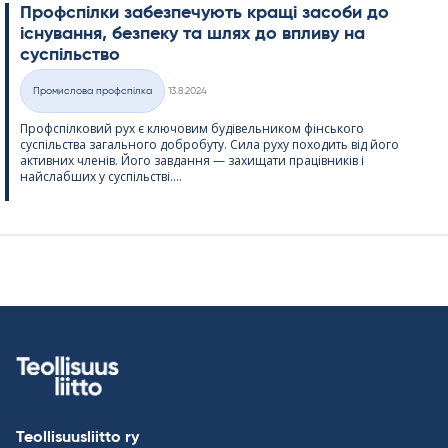
Профспілки забезпечують кращі засоби до
існування, безпеку та шлях до впливу на
суспільство
Kirjoitettu
Промислова профспілка
13.8.2024
Категорії
Профспілковий рух є ключовим будівельником фінського
суспільства загального добробуту. Сила руху походить від його
активних членів. Його завдання — захищати працівників і
найслабших у суспільстві....
Teollisuusliitto ry