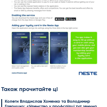
Також прочитайте ці
Колеги Владислав Хоменко та Володимир
Гаврушко: «Членство у профспілці тут звична