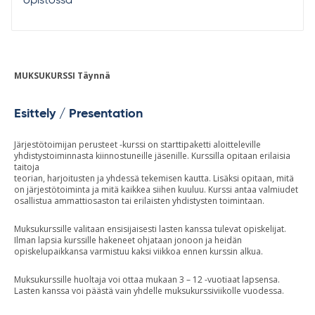
opistossa
MUKSUKURSSI Täynnä
Esittely / Presentation
Järjestötoimijan perusteet -kurssi on starttipaketti aloitteleville
yhdistystoiminnasta kiinnostuneille jäsenille. Kurssilla opitaan erilaisia
taitoja
teorian, harjoitusten ja yhdessä tekemisen kautta. Lisäksi opitaan, mitä
on järjestötoiminta ja mitä kaikkea siihen kuuluu. Kurssi antaa valmiudet
osallistua ammattiosaston tai erilaisten yhdistysten toimintaan.
Muksukurssille valitaan ensisijaisesti lasten kanssa tulevat opiskelijat.
Ilman lapsia kurssille hakeneet ohjataan jonoon ja heidän
opiskelupaikkansa varmistuu kaksi viikkoa ennen kurssin alkua.
Muksukurssille huoltaja voi ottaa mukaan 3 – 12 -vuotiaat lapsensa.
Lasten kanssa voi päästä vain yhdelle muksukurssiviikolle vuodessa.