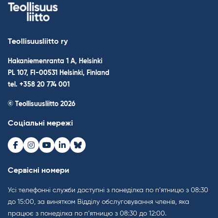
Teollisuusliitto ry
Hakaniemenranta 1 A, Helsinki
PL 107, FI-00531 Helsinki, Finland
tel. +358 20 774 001
© Teollisuusliitto 2026
Соціальні мережі
Facebook
Instagram
Youtube
LinkedIn
Bluesky
Сервісні номери
Усі телефонні служби доступні з понеділка по п’ятницю з 08:30
до 15:00, за винятком Відділу обслуговування членів, яка
працює з понеділка по п’ятницю з 08:30 до 12:00.