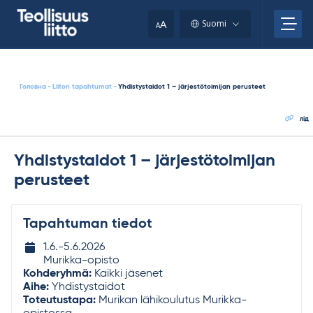
Skip
to
A
Suomi
A
content
Головна
-
Liiton tapahtumat
-
Yhdistystaidot 1 – järjestötoimijan perusteet
лід
Yhdistystaidot 1 – järjestötoimijan
perusteet
Tapahtuman tiedot
Tapahtuman
1.6.-​
5.6.2026
ajankohta
Murikka-opisto
Kohderyhmä:
Kaikki jäsenet
Aihe:
Yhdistystaidot
Toteutustapa:
Murikan lähikoulutus Murikka-