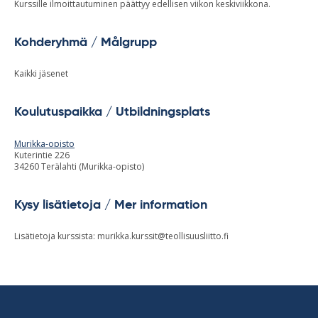
Kurssille ilmoittautuminen päättyy edellisen viikon keskiviikkona.
Kohderyhmä / Målgrupp
Kaikki jäsenet
Koulutuspaikka / Utbildningsplats
Murikka-opisto
Kuterintie 226
34260 Terälahti (Murikka-opisto)
Kysy lisätietoja / Mer information
Lisätietoja kurssista:
murikka.kurssit@teollisuusliitto.fi