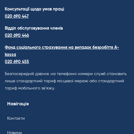
Консультації щодо умов праці
020 690 447
Відділ обслуговування членів
020 690 446
Фонд соціального страхування на випадок безробіття A-
kassa
020 690 455
Безпосередній дзвінок на телефонні номери служб становить
лише стандартний тариф місцевої мережі або стандартний
тариф мобільного зв’язку.
Навігація
Контакти
Новини