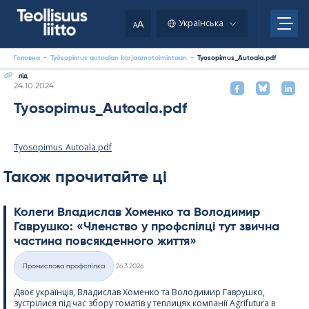
Skip
to
A
Українська
A
content
Головна
-
Työsopimus autoalan korjaamotoimintaan
-
Tyosopimus_Autoala.pdf
лід
Kirjoitettu
24.10.2024
Tyosopimus_Autoala.pdf
Tyosopimus_Autoala.pdf
Також прочитайте ці
Колеги Владислав Хоменко та Володимир
Гаврушко: «Членство у профспілці тут звична
частина повсякденного життя»
Kirjoitettu
Промислова профспілка
26.3.2026
Категорії
Двоє українців, Владислав Хоменко та Володимир Гаврушко,
зустрілися під час збору томатів у теплицях компанії Agri­fu­tura в