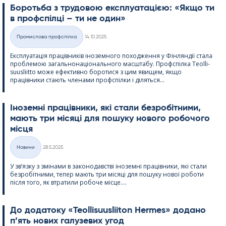
Боротьба з трудовою експлуатацією: «Якщо ти
в профспілці – ти не один»
Kirjoitettu
Промислова профспілка
14.10.2025
Категорії
Експлуатація працівників іноземного походження у Фінляндії стала
проблемою загальнонаціонального масштабу. Профспілка Teol­li­
suus­liitto може ефективно боротися з цим явищем, якщо
працівники стають членами профспілки і діляться...
Іноземні працівники, які стали безробітними,
мають три місяці для пошуку нового робочого
місця
Kirjoitettu
Новини
28.5.2025
Категорії
У зв’язку з змінами в законодавстві іноземні працівники, які стали
безробітними, тепер мають три місяці для пошуку нової роботи
після того, як втратили робоче місце....
До додатоку «Teol­li­suus­lii­ton Her­mes» додано
п’ять нових галузевих угод