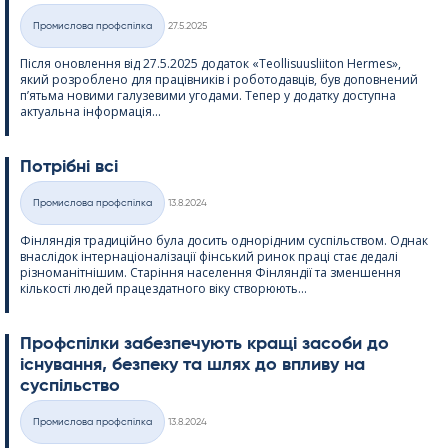
Kirjoitettu
Промислова профспілка
27.5.2025
Категорії
Після оновлення від 27.5.2025 додаток «Teol­li­suus­lii­ton Her­mes»,
який розроблено для працівників і роботодавців, був доповнений
п’ятьма новими галузевими угодами. Тепер у додатку доступна
актуальна інформація...
Потрібні всі
Kirjoitettu
Промислова профспілка
13.8.2024
Категорії
Фінляндія традиційно була досить однорідним суспільством. Однак
внаслідок інтернаціоналізації фінський ринок праці стає дедалі
різноманітнішим. Старіння населення Фінляндії та зменшення
кількості людей працездатного віку створюють...
Профспілки забезпечують кращі засоби до
існування, безпеку та шлях до впливу на
суспільство
Kirjoitettu
Промислова профспілка
13.8.2024
Категорії