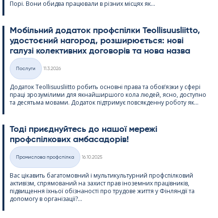
Порі. Вони обидва працювали в різних місцях як...
Мобільний додаток профспілки Teol­li­suus­liitto,
удостоєний нагород, розширюється: нові
галузі колективних договорів та нова назва
Kirjoitettu
Послуги
11.3.2026
Категорії
Додаток Teol­li­suus­liitto робить основні права та обов’язки у сфері
праці зрозумілими для якнайширшого кола людей, ясно, доступно
та десятьма мовами. Додаток підтримує повсякденну роботу як...
Тоді приєднуйтесь до нашої мережі
профспілкових амбасадорів!
Kirjoitettu
Промислова профспілка
16.10.2025
Категорії
Вас цікавить багатомовний і мультикультурний профспілковий
активізм, спрямований на захист прав іноземних працівників,
підвищення їхньої обізнаності про трудове життя у Фінляндії та
допомогу в організації?...