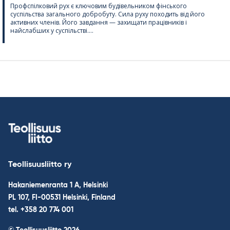
Профспілковий рух є ключовим будівельником фінського
суспільства загального добробуту. Сила руху походить від його
активних членів. Його завдання — захищати працівників і
найслабших у суспільстві....
Teollisuusliitto ry
Hakaniemenranta 1 A, Helsinki
PL 107, FI-00531 Helsinki, Finland
tel. +358 20 774 001