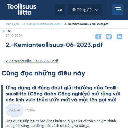
Skip
to
A
Tiếng Việt
A
content
Trang chủ
-
2. Kemianteollisuus 06 2023
-
2.-Kemianteollisuus-06-2023.pdf
Đá
Kirjoitettu
24.10.2024
2.-Kemianteollisuus-06-2023.pdf
2.-Kemianteollisuus-06-2023.pdf
Cũng đọc những điều này
Ứng dụng di động đoạt giải thưởng của Teol­li­
suus­liitto (Công đoàn Công ng­hiệp) mở rộng với
các lĩnh vực thỏa ước mới và một tên gọi mới
Kirjoitettu
Dịch vụ
11.3.2026
Thể
Ứng dụng giúp người lao động hiểu rõ qu­yền lợi và trách nhiệm chính
loại
trong đời sống lao động một cách dễ dàng và bằng...