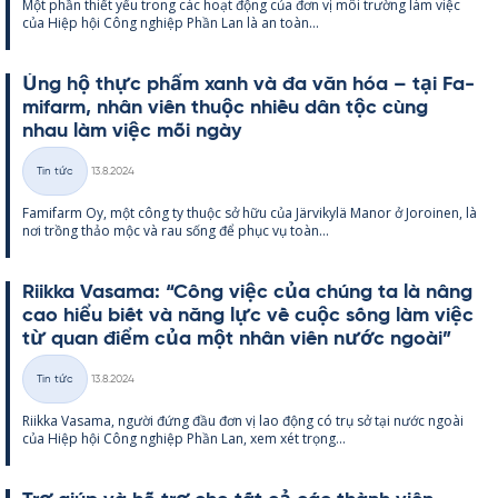
Một phần thiết yếu trong các hoạt động của đơn vị môi trường làm việc
loại
của Hiệp hội Công ng­hiệp Phần Lan là an toàn...
Ủng hộ thực phẩm xanh và đa văn hóa – tại Fa­
mi­farm, nhân viên thuộc nhiều dân tộc cùng
nhau làm việc mỗi ngày
Kirjoitettu
Tin tức
13.8.2024
Thể
Fa­mi­farm Oy, một công ty thuộc sở hữu của Jär­vi­kylä Ma­nor ở Jo­roi­nen, là
loại
nơi trồng thảo mộc và rau sống để phục vụ toàn...
Riikka Va­sama: “Công việc của chúng ta là nâng
cao hiểu biết và năng lực về cuộc sống làm việc
từ quan điểm của một nhân viên nước ngoài”
Kirjoitettu
Tin tức
13.8.2024
Thể
Riikka Va­sama, người đứng đầu đơn vị lao động có trụ sở tại nước ngoài
loại
của Hiệp hội Công ng­hiệp Phần Lan, xem xét trọng...