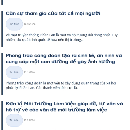
Cần sự tham gia của tất cả mọi người
Kirjoitettu
Tin tức
14.8.2024
Thể
Về mặt tru­yền thống, Phần Lan là một xã hội tương đối đồng nhất. Tuy
loại
nhiên, do quá trình quốc tế hóa nên thị trường...
Phong trào công đoàn tạo ra sinh kế, an ninh và
cung cấp một con đường để gây ảnh hưởng
Kirjoitettu
Tin tức
13.8.2024
Thể
Phong trào công đoàn là một yếu tố xây dựng quan trọng của xã hội
loại
phúc lợi Phần Lan. Các thành viên tích cực là...
Đơn Vị Môi Trường Làm Việc giúp đỡ, tư vấn và
hỗ trợ về các vấn đề môi trường làm việc
Kirjoitettu
Tin tức
13.8.2024
Thể