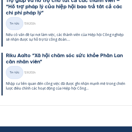
Trợ giúp và hỗ trợ cho tất cả các thành viên –
“Hỗ trợ pháp lý của hiệp hội bao trả tất cả các
chi phí pháp lý”
Kirjoitettu
Tin tức
13.8.2024
Thể
Nếu có vấn đề tại nơi làm việc, các thành viên của Hiệp hội Công ng­hiệp
loại
sẽ nhận được sự hỗ trợ từ công đoàn....
Riku Aalto “Xã hội chăm sóc sức khỏe Phần Lan
cần nhân viên”
Kirjoitettu
Tin tức
12.8.2024
Thể
Nhập cư liên quan đến công việc đã được ghi nhận mạnh mẽ trong chiến
loại
lược điều chỉnh các hoạt động của Hiệp hội Công...