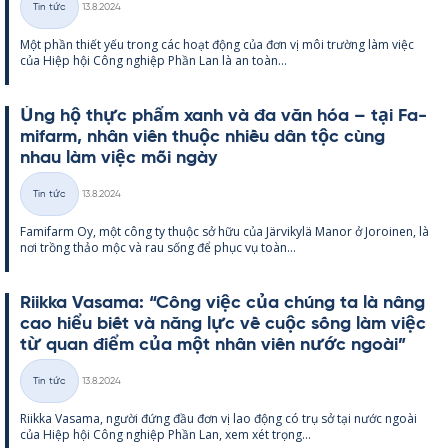
Tin tức
13.8.2024
Thể
Một phần thiết yếu trong các hoạt động của đơn vị môi trường làm việc
loại
của Hiệp hội Công ng­hiệp Phần Lan là an toàn...
Ủng hộ thực phẩm xanh và đa văn hóa – tại Fa­
mi­farm, nhân viên thuộc nhiều dân tộc cùng
nhau làm việc mỗi ngày
Kirjoitettu
Tin tức
13.8.2024
Thể
Fa­mi­farm Oy, một công ty thuộc sở hữu của Jär­vi­kylä Ma­nor ở Jo­roi­nen, là
loại
nơi trồng thảo mộc và rau sống để phục vụ toàn...
Riikka Va­sama: “Công việc của chúng ta là nâng
cao hiểu biết và năng lực về cuộc sống làm việc
từ quan điểm của một nhân viên nước ngoài”
Kirjoitettu
Tin tức
13.8.2024
Thể
Riikka Va­sama, người đứng đầu đơn vị lao động có trụ sở tại nước ngoài
loại
của Hiệp hội Công ng­hiệp Phần Lan, xem xét trọng...