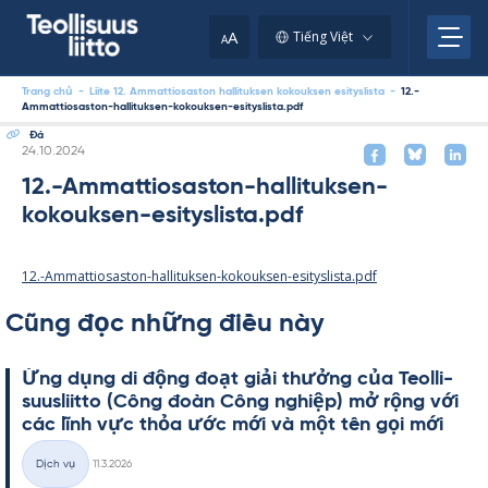
Skip
to
A
Tiếng Việt
A
content
Trang chủ
-
Liite 12. Ammattiosaston hallituksen kokouksen esityslista
-
12.-
Ammattiosaston-hallituksen-kokouksen-esityslista.pdf
Đá
Kirjoitettu
24.10.2024
12.-Ammattiosaston-hallituksen-
kokouksen-esityslista.pdf
12.-Ammattiosaston-hallituksen-kokouksen-esityslista.pdf
Cũng đọc những điều này
Ứng dụng di động đoạt giải thưởng của Teol­li­
suus­liitto (Công đoàn Công ng­hiệp) mở rộng với
các lĩnh vực thỏa ước mới và một tên gọi mới
Kirjoitettu
Dịch vụ
11.3.2026
Thể