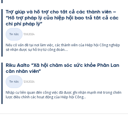
Trợ giúp và hỗ trợ cho tất cả các thành viên –
“Hỗ trợ pháp lý của hiệp hội bao trả tất cả các
chi phí pháp lý”
Kirjoitettu
Tin tức
13.8.2024
Thể
Nếu có vấn đề tại nơi làm việc, các thành viên của Hiệp hội Công ng­hiệp
loại
sẽ nhận được sự hỗ trợ từ công đoàn....
Riku Aalto “Xã hội chăm sóc sức khỏe Phần Lan
cần nhân viên”
Kirjoitettu
Tin tức
12.8.2024
Thể
Nhập cư liên quan đến công việc đã được ghi nhận mạnh mẽ trong chiến
loại
lược điều chỉnh các hoạt động của Hiệp hội Công...