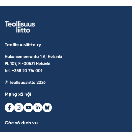
Teollisuusliitto ry
Hakaniemenranta 1 A, Helsinki
PL 107, FI-00531 Helsinki
tel. +358 20 774 001
© Teollisuusliitto 2026
Mạng xã hội
Facebook
Instagram
Youtube
LinkedIn
Bluesky
Các số dịch vụ