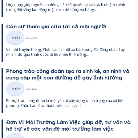
Ứng dụng giúp người lao động hiểu rõ qu­yền lợi và trách nhiệm chính
loại
trong đời sống lao động một cách dễ dàng và bằng...
Cần sự tham gia của tất cả mọi người
Kirjoitettu
Tin tức
14.8.2024
Thể
Về mặt tru­yền thống, Phần Lan là một xã hội tương đối đồng nhất. Tuy
loại
nhiên, do quá trình quốc tế hóa nên thị trường...
Phong trào công đoàn tạo ra sinh kế, an ninh và
cung cấp một con đường để gây ảnh hưởng
Kirjoitettu
Tin tức
13.8.2024
Thể
Phong trào công đoàn là một yếu tố xây dựng quan trọng của xã hội
loại
phúc lợi Phần Lan. Các thành viên tích cực là...
Đơn Vị Môi Trường Làm Việc giúp đỡ, tư vấn và
hỗ trợ về các vấn đề môi trường làm việc
Kirjoitettu