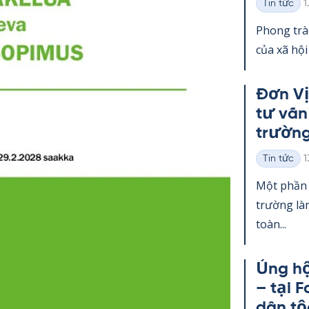
K
Tin tức
1
Thể
loại
Phong trà
của xã hội
Đơn Vị
tư vấn
trường
K
Tin tức
1
Thể
loại
Một phần 
trường làm
toàn...
Ủng hộ
– tại F
dân tộ