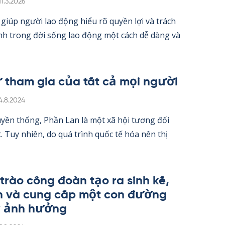
Kirjoitettu
11.3.2026
iúp người lao động hiểu rõ qu­yền lợi và trách
nh trong đời sống lao động một cách dễ dàng và
 tham gia của tất cả mọi người
irjoitettu
4.8.2024
­yền thống, Phần Lan là một xã hội tương đối
 Tuy nhiên, do quá trình quốc tế hóa nên thị
trào công đoàn tạo ra sinh kế,
h và cung cấp một con đường
y ảnh hưởng