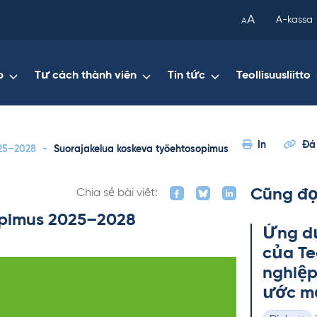
been
A
A-kassa
A
copied
to
your
p
Tư cách thành viên
Tin tức
Teollisuusliitto
clipboard.)
In
Đá
025–2028
-
Suorajakelua koskeva työehtosopimus
Cũng đọ
Chia sẻ bài viết:
opimus 2025–2028
Ứng dụ
của Teo
ng­hiệ
ước mớ