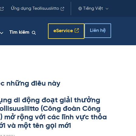
Ứng dụng Teollisuusliitto
Tiếng Việt
Liên hệ
eService
Tìm kiếm
c những điều này
ng di động đoạt giải thưởng
l­li­suus­liitto (Công đoàn Công
p) mở rộng với các lĩnh vực thỏa
i và một tên gọi mới