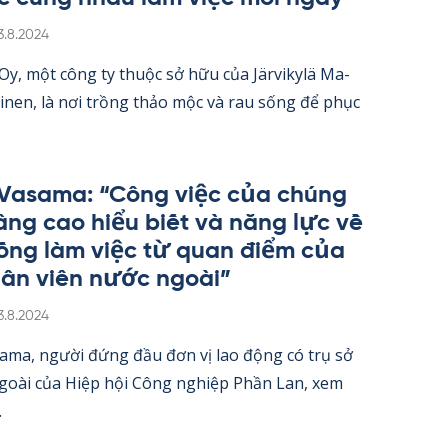
irjoitettu
3.8.2024
 Oy, một công ty thuộc sở hữu của Jär­vi­kylä Ma­
oi­nen, là nơi trồng thảo mộc và rau sống để phục
 Va­sama: “Công việc của chúng
nâng cao hiểu biết và năng lực về
ống làm việc từ quan điểm của
ân viên nước ngoài”
irjoitettu
3.8.2024
sama, người đứng đầu đơn vị lao động có trụ sở
ngoài của Hiệp hội Công ng­hiệp Phần Lan, xem
.