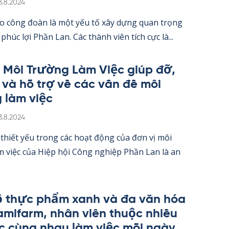
irjoitettu
3.8.2024
o công đoàn là một yếu tố xây dựng quan trọng
 phúc lợi Phần Lan. Các thành viên tích cực là...
 Môi Trường Làm Việc giúp đỡ,
 và hỗ trợ về các vấn đề môi
 làm việc
irjoitettu
3.8.2024
thiết yếu trong các hoạt động của đơn vị môi
 việc của Hiệp hội Công ng­hiệp Phần Lan là an
 thực phẩm xanh và đa văn hóa
a­mi­farm, nhân viên thuộc nhiều
c cùng nhau làm việc mỗi ngày