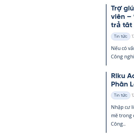
Trợ gi
viên –
trả tất
K
Tin tức
1
Thể
loại
Nếu có vấn
Công ng­hi
Riku A
Phần L
K
Tin tức
1
Thể
loại
Nhập cư l
mẽ trong c
Công...