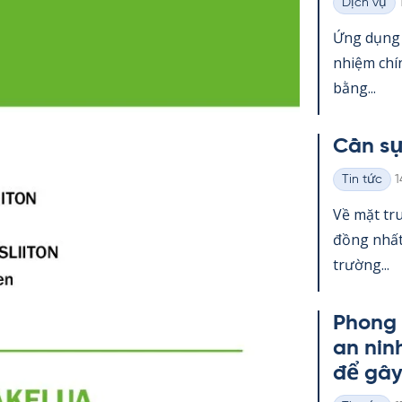
Dịch vụ
Thể
loại
Ứng dụng g
nhiệm chí
bằng...
Cần sự
K
Tin tức
1
Thể
loại
Về mặt tru
đồng nhất.
trường...
Phong 
an nin
để gâ