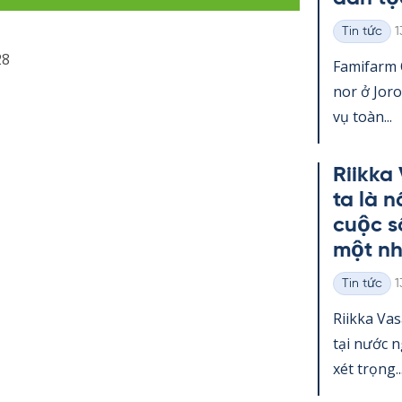
K
Tin tức
1
Thể
28
loại
Fa­mi­farm
nor ở Jo­r
vụ toàn...
Riikka
ta là 
cuộc s
một nh
K
Tin tức
1
Thể
loại
Riikka Va­
tại nước 
xét trọng..