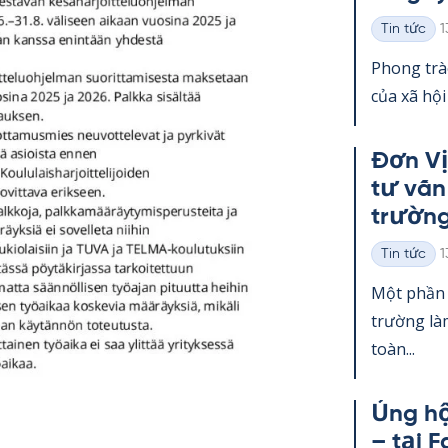
K
Tin tức
1
Thể
loại
Phong trà
của xã hội
Đơn Vị
tư vấn
trường
K
Tin tức
1
Thể
loại
Một phần 
trường làm
toàn...
Ủng hộ
– tại F