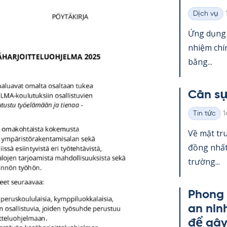
Dịch vụ
Thể
loại
Ứng dụng g
nhiệm chí
bằng...
Cần sự
K
Tin tức
1
Thể
loại
Về mặt tru
đồng nhất.
trường...
Phong 
an nin
để gâ