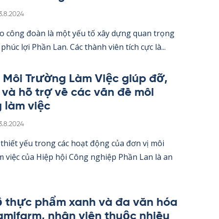
irjoitettu
3.8.2024
o công đoàn là một yếu tố xây dựng quan trọng
 phúc lợi Phần Lan. Các thành viên tích cực là...
 Môi Trường Làm Việc giúp đỡ,
 và hỗ trợ về các vấn đề môi
 làm việc
irjoitettu
3.8.2024
thiết yếu trong các hoạt động của đơn vị môi
 việc của Hiệp hội Công ng­hiệp Phần Lan là an
 thực phẩm xanh và đa văn hóa
a­mi­farm, nhân viên thuộc nhiều