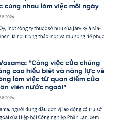
c cùng nhau làm việc mỗi ngày
irjoitettu
3.8.2024
 Oy, một công ty thuộc sở hữu của Jär­vi­kylä Ma­
oi­nen, là nơi trồng thảo mộc và rau sống để phục
 Va­sama: “Công việc của chúng
nâng cao hiểu biết và năng lực về
ống làm việc từ quan điểm của
ân viên nước ngoài”
irjoitettu
3.8.2024
sama, người đứng đầu đơn vị lao động có trụ sở
ngoài của Hiệp hội Công ng­hiệp Phần Lan, xem
.