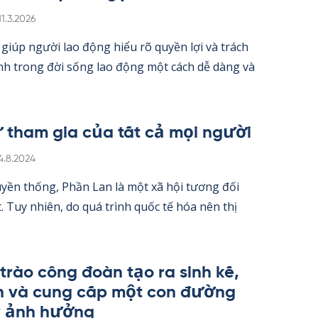
Kirjoitettu
11.3.2026
iúp người lao động hiểu rõ qu­yền lợi và trách
nh trong đời sống lao động một cách dễ dàng và
 tham gia của tất cả mọi người
irjoitettu
4.8.2024
­yền thống, Phần Lan là một xã hội tương đối
 Tuy nhiên, do quá trình quốc tế hóa nên thị
trào công đoàn tạo ra sinh kế,
h và cung cấp một con đường
y ảnh hưởng