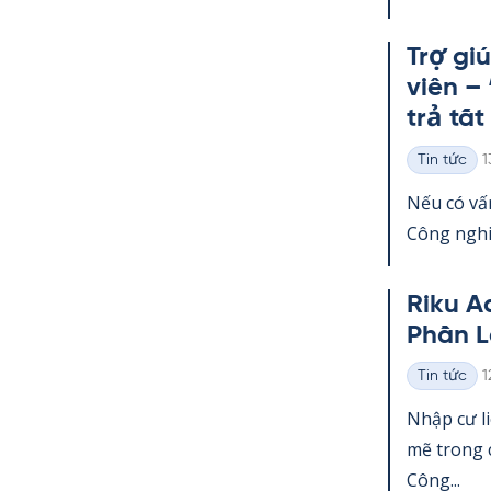
Trợ gi
viên –
trả tất
K
Tin tức
1
Thể
loại
Nếu có vấn
Công ng­hi
Riku A
Phần L
K
Tin tức
1
Thể
loại
Nhập cư l
mẽ trong c
Công...