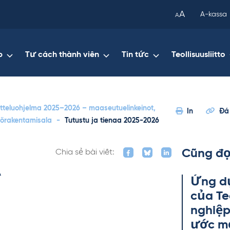
been
A
A-kassa
A
copied
to
your
p
Tư cách thành viên
Tin tức
Teollisuusliitto
clipboard.)
itteluohjelma 2025–2026 – maaseutuelinkeinot,
In
Đá
störakentamisala
-
Tutustu ja tienaa 2025-2026
Cũng đọ
Chia sẻ bài viết:
A
Ứng dụ
của Teo
ng­hiệ
ước mớ