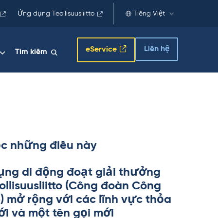
Ứng dụng Teollisuusliitto
Tiếng Việt
Liên hệ
eService
Tìm kiếm
c những điều này
ng di động đoạt giải thưởng
l­li­suus­liitto (Công đoàn Công
p) mở rộng với các lĩnh vực thỏa
i và một tên gọi mới