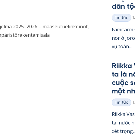
dân tộ
K
Tin tức
1
Thể
hjelma 2025–2026 – maaseutuelinkeinot,
loại
Fa­mi­farm
ympäristörakentamisala
nor ở Jo­r
vụ toàn...
Riikka
ta là 
cuộc s
một nh
K
Tin tức
1
Thể
loại
Riikka Va­
tại nước 
xét trọng..