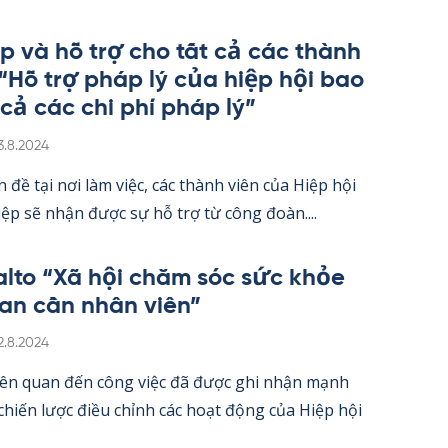
úp và hỗ trợ cho tất cả các thành
 “Hỗ trợ pháp lý của hiệp hội bao
 cả các chi phí pháp lý”
irjoitettu
3.8.2024
 đề tại nơi làm việc, các thành viên của Hiệp hội
ệp sẽ nhận được sự hỗ trợ từ công đoàn....
alto “Xã hội chăm sóc sức khỏe
an cần nhân viên”
irjoitettu
2.8.2024
iên quan đến công việc đã được ghi nhận mạnh
hiến lược điều chỉnh các hoạt động của Hiệp hội