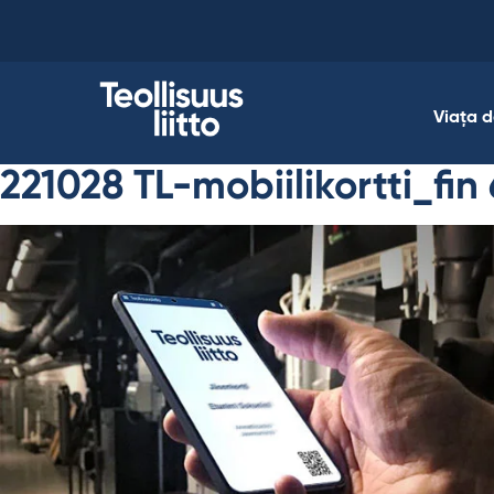
Skip
to
content
Viața 
221028 TL-mobiilikortti_fin