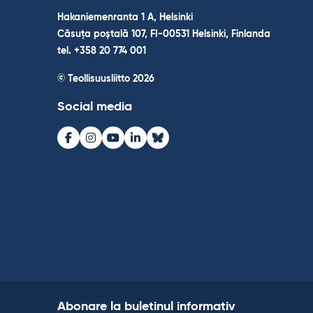
Hakaniemenranta 1 A, Helsinki
Căsuța poștală 107, FI-00531 Helsinki, Finlanda
tel. +358 20 774 001
© Teollisuusliitto 2026
Social media
Facebook
Instagram
Youtube
LinkedIn
Bluesky
Abonare la buletinul informativ