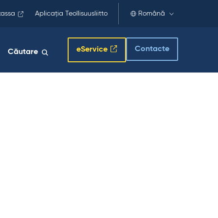
kassa
Aplicația Teollisuusliitto
Română
Contacte
eService
Căutare