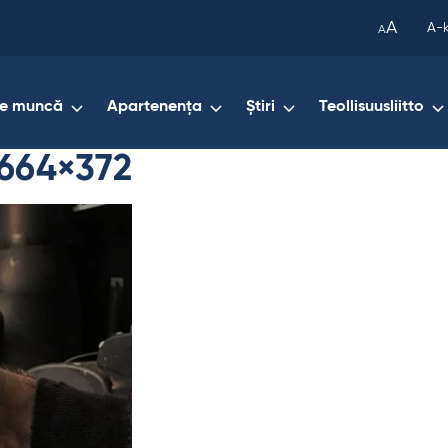
been
A
A-
A
copied
to
your
de muncă
Apartenența
Știri
Teollisuusliitto
clipboard.)
 664×372