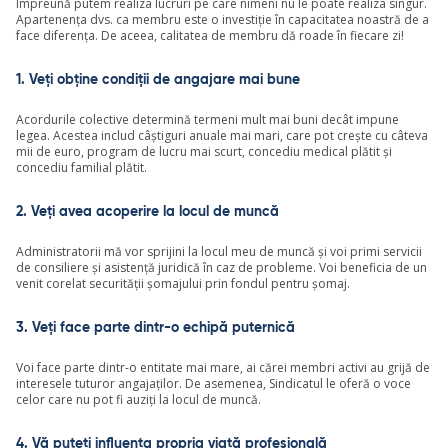
Împreună putem realiza lucruri pe care nimeni nu le poate realiza singur.
Apartenența dvs. ca membru este o investiție în capacitatea noastră de a
face diferența. De aceea, calitatea de membru dă roade în fiecare zi!
1. Veți obține condiții de angajare mai bune
Acordurile colective determină termeni mult mai buni decât impune
legea. Acestea includ câștiguri anuale mai mari, care pot crește cu câteva
mii de euro, program de lucru mai scurt, concediu medical plătit și
concediu familial plătit.
2. Veți avea acoperire la locul de muncă
Administratorii mă vor sprijini la locul meu de muncă și voi primi servicii
de consiliere și asistență juridică în caz de probleme. Voi beneficia de un
venit corelat securității șomajului prin fondul pentru șomaj.
3. Veți face parte dintr-o echipă puternică
Voi face parte dintr-o entitate mai mare, ai cărei membri activi au grijă de
interesele tuturor angajaților. De asemenea, Sindicatul le oferă o voce
celor care nu pot fi auziți la locul de muncă.
4. Vă puteți influența propria viață profesională