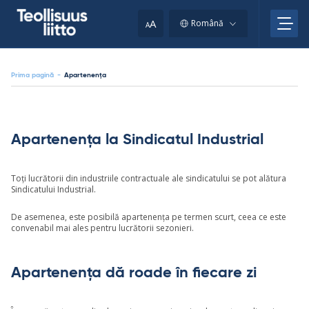
Skip
to
A
Română
A
content
Prima pagină
-
Apartenența
Apartenența la Sindicatul Industrial
Toți lucrătorii din industriile contractuale ale sindicatului se pot alătura
Sindicatului Industrial.
De asemenea, este posibilă apartenența pe termen scurt, ceea ce este
convenabil mai ales pentru lucrătorii sezonieri.
Apartenența dă roade în fiecare zi