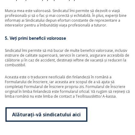
Munca mea este valoroasă. Sindicatul îmi permite să dezvolt o viață
profesională și să o fac și mai corectă și echitabilă. În plus, experții bine
informați ai Sindicatului depun eforturi constante de reprezentare a
intereselor pentru a îmbunătăți viața profesională a tuturor.
5. Veți primi beneficii valoroase
Sindicatul îmi permite să mă bucur de multe beneficii valoroase, inclusiv
instruire de calitate superioară, servicii în carieră, asigurare accesibilă de
călătorie și în caz de accident, destinații ieftine de vacanță și reduceri la
combustibil.
Aceasta este o traducere neoficială din finlandeză în română a
Formularului de Înscriere, iar aceasta are scopul de a vă ajuta să
completați Formularul de Înscriere propriu-zis. Formularul de Înscriere
original în limba finlandeză este formularul oficial. Vă rugăm să rețineți că
limba română nu este limba de contact a Teollisuusliitto/ A-kassa.
Alăturați-vă sindicatului aici