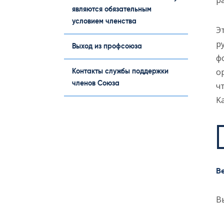
р
являются обязательным
условием членства
Э
р
Выход из профсоюза
ф
о
Контакты службы поддержки
членов Союза
ч
Ka
В
В