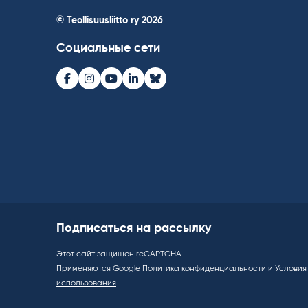
© Teollisuusliitto ry 2026
Социальные сети
Facebook
Instagram
Youtube
LinkedIn
Bluesky
Подписаться на рассылку
Этот сайт защищен reCAPTCHA.
Применяются Google
Политика конфиденциальности
и
Условия
использования
.