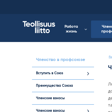
Skip
to
content
Работа
Член
жизнь
проф
Г
Членство в профсоюзе
Ч
Вступить в Союз
Л
Преимущества Союза
д
д
Членские взносы
т
Членские взносы