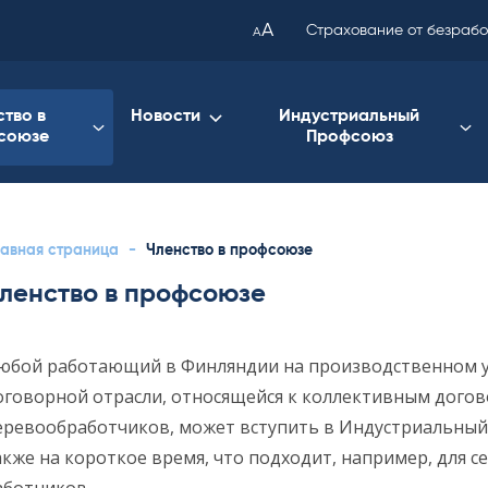
been
A
Страхование от безраб
A
copied
to
your
ство в
Новости
Индустриальный
союзе
Профсоюз
clipboard.)
лавная страница
-
Членство в профсоюзе
ленство в профсоюзе
юбой работающий в Финляндии на производственном 
оговорной отрасли, относящейся к коллективным дого
еревообработчиков, может вступить в Индустриальны
акже на короткое время, что подходит, например, для с