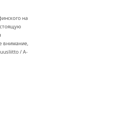
финского на
астоящую
я
е внимание,
sliitto / A-