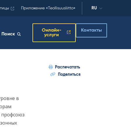
отицы
Приложение «Teollisuusliitto»
RU
Онлайн-
Контакты
Поиск
услуги
Распечатать
Поделиться
уровне в
ворам
й профсоюз
езонных