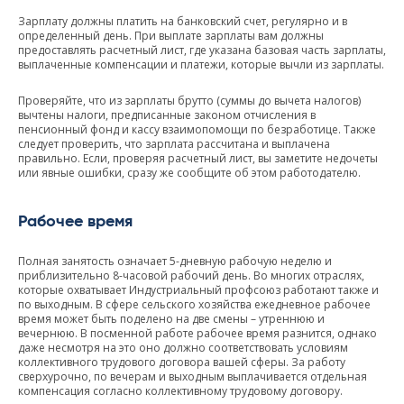
Зарплату должны платить на банковский счет, регулярно и в
определенный день. При выплате зарплаты вам должны
предоставлять расчетный лист, где указана базовая часть зарплаты,
выплаченные компенсации и платежи, которые вычли из зарплаты.
Проверяйте, что из зарплаты брутто (суммы до вычета налогов)
вычтены налоги, предписанные законом отчисления в
пенсионный фонд и кассу взаимопомощи по безработице. Также
следует проверить, что зарплата рассчитана и выплачена
правильно. Если, проверяя расчетный лист, вы заметите недочеты
или явные ошибки, сразу же сообщите об этом работодателю.
Рабочее время
Полная занятость означает 5-дневную рабочую неделю и
приблизительно 8-часовой рабочий день. Во многих отраслях,
которые охватывает Индустриальный профсоюз работают также и
по выходным. В сфере сельского хозяйства ежедневное рабочее
время может быть поделено на две смены – утреннюю и
вечернюю. В посменной работе рабочее время разнится, однако
даже несмотря на это оно должно соответствовать условиям
коллективного трудового договора вашей сферы. За работу
сверхурочно, по вечерам и выходным выплачивается отдельная
компенсация согласно коллективному трудовому договору.