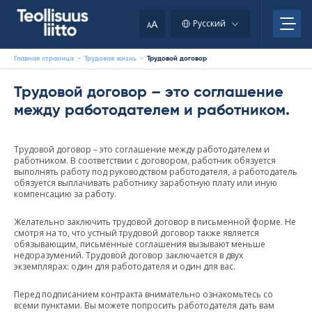
Skip
to
A
Русский
A
content
Главная страница
-
Трудовая жизнь
-
Трудовой договор
Трудовой договор – это соглашение
между работодателем и работником.
Трудовой договор – это соглашение между работодателем и
работником. В соответствии с договором, работник обязуется
выполнять работу под руководством работодателя, а работодатель
обязуется выплачивать работнику заработную плату или иную
компенсацию за работу.
Желательно заключить трудовой договор в письменной форме. Не
смотря на то, что устный трудовой договор также является
обязывающим, письменные соглашения вызывают меньше
недоразумений. Трудовой договор заключается в двух
экземплярах: один для работодателя и один для вас.
Перед подписанием контракта внимательно ознакомьтесь со
всеми пунктами. Вы можете попросить работодателя дать вам