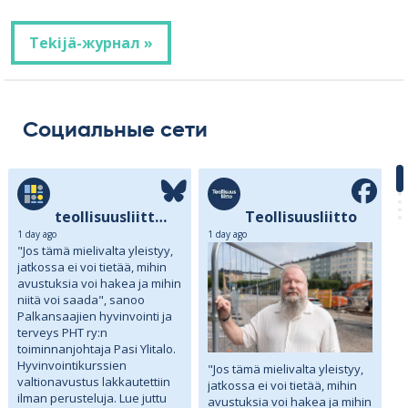
Tekijä-журнал »
Социальные сети
teollisuusliittory.bsky.social
Teollisuusliitto
1 day ago
1 day ago
"Jos tämä mielivalta yleistyy,
jatkossa ei voi tietää, mihin
avustuksia voi hakea ja mihin
niitä voi saada", sanoo
Palkansaajien hyvinvointi ja
terveys PHT ry:n
toiminnanjohtaja Pasi Ylitalo.
Hyvinvointikurssien
"Jos tämä mielivalta yleistyy,
valtionavustus lakkautettiin
jatkossa ei voi tietää, mihin
ilman perusteluja. Lue juttu
avustuksia voi hakea ja mihin