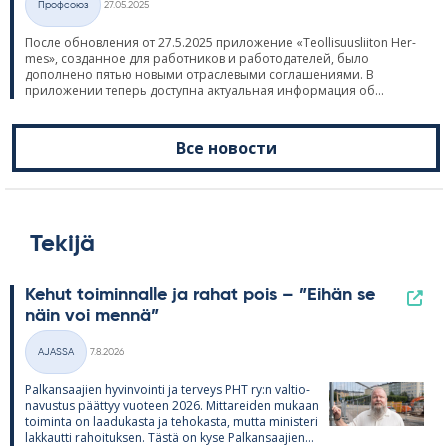
Профсоюз
27.05.2025
Категории
После обновления от 27.5.2025 приложение «Teol­li­suus­lii­ton Her­
mes», созданное для работников и работодателей, было
дополнено пятью новыми отраслевыми соглашениями. В
приложении теперь доступна актуальная информация об...
Все новости
Tekijä
Kehut toiminnalle ja rahat pois – ”Eihän se
näin voi mennä”
Kirjoitettu
AJASSA
7.8.2026
Kategoriat
Pal­kan­saa­jien hy­vin­vointi ja ter­veys PHT ry:n val­tio­
na­vus­tus päät­tyy vuo­teen 2026. Mit­ta­rei­den mu­kaan
toi­minta on laa­du­kasta ja te­ho­kasta, mutta mi­nis­teri
lak­kautti ra­hoi­tuk­sen. Tästä on kyse Pal­kan­saa­jien…