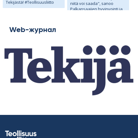
Tekijästä!
#Teollisuusliitto
niitä voi saada", sanoo
Palkansaajien hyvinvointi ja
terveys PHT ry:n
toiminnanjohtaja Pasi Ylitalo.
Hyvinvointikurssien
Teollisuusliitto
Web-журнал
valtionavustus lakkautettiin
1 day ago
ilman perusteluja. Lue koko
HOKS! SAK:n
juttu Tekijän verkkolehdestä!
kulttuuriapurahoja vuodelle
2027 voi hakea elokuun 2026
aikana. Kulttuuriapurahaa
voivat hakea kaikki
SAK:laisten ammattiliittojen
Teollisuusliitto
yksittäiset jäsenet tai
2 days ago
harrastajaryhmät.
Apurahoilla tuetaan
taidepainotteisia
kulttuuriharrastuksia, yleistä
yhteiskunnallista
tutkimustoimintaa sekä
työelämän
Save the date!
kehittämishankkeita.
Kulttuuriviikonloppu
Murikassa 10.–11.10.
Luvassa runoja, musiikkia,