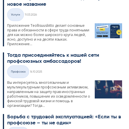
новое название
Kirjoitettu
Услуги
11.03.2026
Категории
Приложение Teol­li­suus­liitto делает основные
права и обязанности в сфере труда понятными
для как можно более широкого круга людей,
ясно, доступно и на десяти языках.
Приложение...
Тогда присоединяйтесь к нашей сети
профсоюзных амбассадоров!
Kirjoitettu
Профсоюз
16.10.2025
Категории
Вы интересуетесь многоязычным и
мультикультурным профсоюзным активизмом,
направленным на защиту прав иностранных
работников, повышение их осведомлённости о
финской трудовой жизни и помощь в
организации? Тогда...
Борьба с трудовой эксплуатацией: «Если ты в
профсоюзе – ты не один»