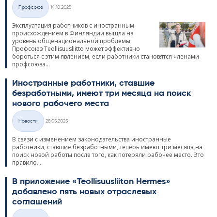
Kirjoitettu
Профсоюз
14.10.2025
Категории
Эксплуатация работников с иностранным
происхождением в Финляндии вышла на
уровень общенациональной проблемы.
Профсоюз Teol­li­suus­liitto может эффективно
бороться с этим явлением, если работники становятся членами
профсоюза...
Иностранные работники, ставшие
безработными, имеют три месяца на поиск
нового рабочего места
Kirjoitettu
Hовости
28.05.2025
Категории
В связи с изменением законодательства иностранные
работники, ставшие безработными, теперь имеют три месяца на
поиск новой работы после того, как потеряли рабочее место. Это
правило...
В приложение «Teol­li­suus­lii­ton Her­mes»
добавлено пять новых отраслевых
соглашений
Kirjoitettu