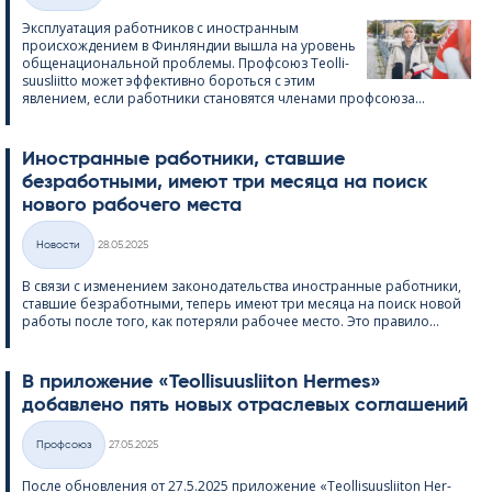
Эксплуатация работников с иностранным
происхождением в Финляндии вышла на уровень
общенациональной проблемы. Профсоюз Teol­li­
suus­liitto может эффективно бороться с этим
явлением, если работники становятся членами профсоюза...
Иностранные работники, ставшие
безработными, имеют три месяца на поиск
нового рабочего места
Kirjoitettu
Hовости
28.05.2025
Категории
В связи с изменением законодательства иностранные работники,
ставшие безработными, теперь имеют три месяца на поиск новой
работы после того, как потеряли рабочее место. Это правило...
В приложение «Teol­li­suus­lii­ton Her­mes»
добавлено пять новых отраслевых соглашений
Kirjoitettu
Профсоюз
27.05.2025
Категории
После обновления от 27.5.2025 приложение «Teol­li­suus­lii­ton Her­