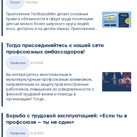
Услуги
11.03.2026
Категории
Приложение Teol­li­suus­liitto делает основные
права и обязанности в сфере труда понятными
для как можно более широкого круга людей,
ясно, доступно и на десяти языках. Приложение...
Тогда присоединяйтесь к нашей сети
профсоюзных амбассадоров!
Kirjoitettu
Профсоюз
16.10.2025
Категории
Вы интересуетесь многоязычным и
мультикультурным профсоюзным активизмом,
направленным на защиту прав иностранных
работников, повышение их осведомлённости о
финской трудовой жизни и помощь в
организации? Тогда...
Борьба с трудовой эксплуатацией: «Если ты в
профсоюзе – ты не один»
Kirjoitettu
Профсоюз
14.10.2025
Категории