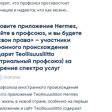
ворит, что профсоюз противостоит
ации и надеется, что как можно...
овите приложение Her­mes,
йте в профсоюз, и вы будете
свои права» – участники
ранного происхождения
рят Teol­li­suus­liitto
стриальный профсоюз) за
рение спектра услуг
Kirjoitettu
з
12.08.2024
офсоюза иностранного происхождения
то приложение Teol­li­suus­lii­ton Her­mes
т жизнь в новой стране, особенно на первых
ложение и сайт Teol­li­suus­liitto содержат