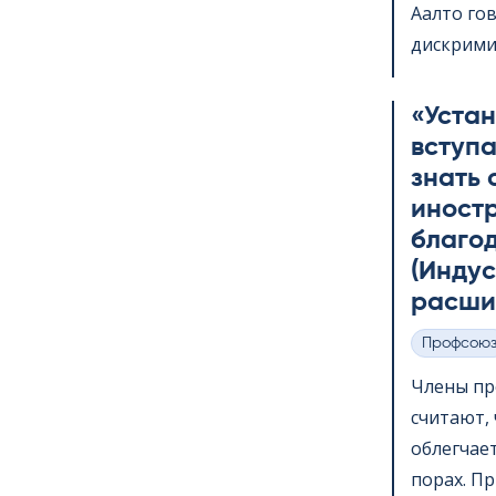
Аалто го
дискримин
«Устан
вступа
знать 
иност
благода
(Инду
расши
Профсою
Категории
Члены пр
считают, ч
облегчае
порах. При