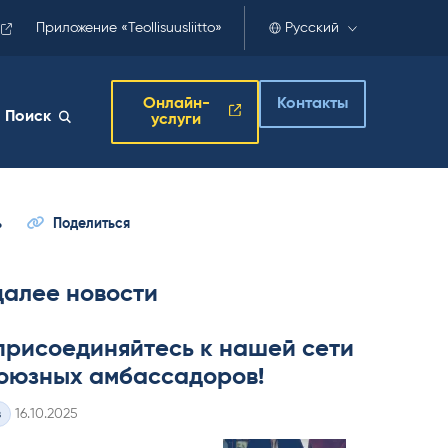
Приложение «Teollisuusliitto»
Русский
Онлайн-
Контакты
Поиск
услуги
ь
Поделиться
далее новости
присоединяйтесь к нашей сети
оюзных амбассадоров!
Kirjoitettu
з
16.10.2025