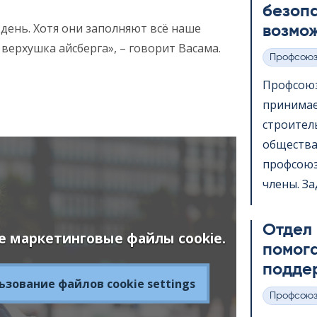
безопа
день. Хотя они заполняют всё наше
возмож
верхушка айсберга», – говорит Васама.
Профсою
Категории
Профсою
принимае
строител
общества
профсоюз
члены. За
Отдел
е маркетинговые файлы cookie.
помога
подде
зование файлов cookie settings
Профсою
Категории