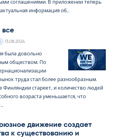
ыми соглашениями. В приложении теперь
актуальная информация об...
 все
Kirjoitettu
з
13.08.2024
я была довольно
ым обществом. По
ернационализации
рынок труда стал более разнообразным.
е Финляндии стареет, и количество людей
собного возраста уменьшается, что
..
оюзное движение создает
тва к существованию и