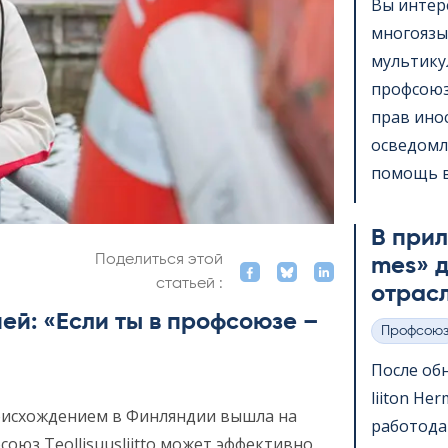
Вы интер
многоязы
мультик
профсоюз
прав ино
осведомл
помощь в 
В прило
Поделиться этой
mes» д
статьей :
отрас
ей: «Если ты в профсоюзе –
Профсою
Категории
После обн
lii­ton H
оисхождением в Финляндии вышла на
работода
юз Teollisuusliitto может эффективно