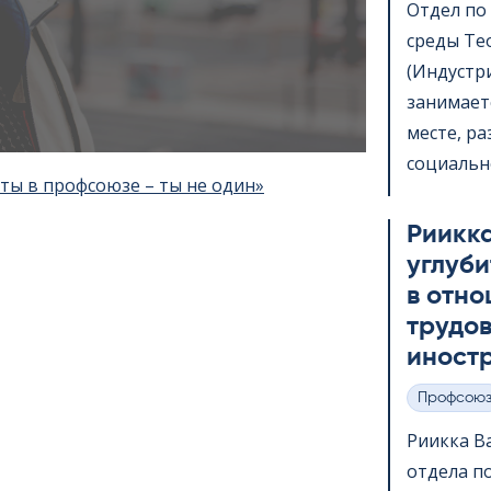
Отдел по
среды Teol­
(Индустр
занимает
месте, р
социально
 ты в профсоюзе – ты не один»
Риикк
углуби
в отно
трудов
иност
Профсою
Категории
Риикка В
отдела п