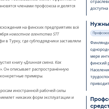
отраслев
тановятся членами профсоюза и делятся
доступна 
Нужны
схождения на финских предприятиях всё
Профсою
тября
новостное агентство STT
Категории
и в Турку, где субподрядчики заставляли
Финлянди
однородн
мере инт
устил книгу
«Длинная смена. Как
финский 
»
. Он описывает распространённую
Населени
 конкретные примеры.
трудоспо
приводит.
просам иностранной рабочей силы
 приемлет никаких форм эксплуатации и
Профс
средс