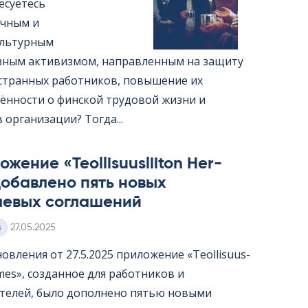
есуетесь
чным и
ультурным
ным активизмом, направленным на защиту
странных работников, повышение их
ённости о финской трудовой жизни и
организации? Тогда...
жение «Teol­li­suus­lii­ton Her­
обавлено пять новых
левых соглашений
Kirjoitettu
з
27.05.2025
овления от 27.5.2025 приложение «Teol­li­suus­
er­mes», созданное для работников и
телей, было дополнено пятью новыми