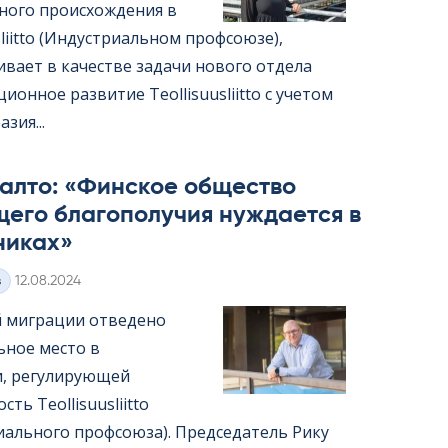
ного происхождения в
us­liitto (Индустриальном профсоюзе),
ивает в качестве задачи нового отдела
ионное развитие Teol­li­suus­liitto с учетом
зия...
алто: «Финское общество
щего благополучия нуждается в
никах»
Kirjoitettu
з
12.08.2024
 миграции отведено
ьное место в
и, регулирующей
ть Teol­li­suus­liitto
иального профсоюза). Председатель Рику