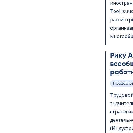
иностран
Teol­li­su
рассматр
организац
многообра
Рику А
всеоб
работ
Профсою
Категории
Трудовой
значител
стратеги
деятельнос
(Индустр