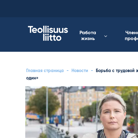
Skip
to
content
Работа
Член
жизнь
проф
Главная страница
-
Новости
-
Борьба с трудовой 
один»