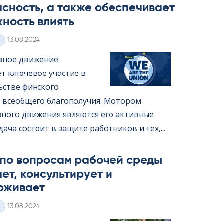
сность, а также обеспечивает
ность влиять
Kirjoitettu
з
13.08.2024
зное движение
т ключевое участие в
ьстве финского
 всеобщего благополучия. Мотором
ного движения являются его активные
дача состоит в защите работников и тех,...
 по вопросам рабочей среды
ет, консультирует и
рживает
Kirjoitettu
з
13.08.2024