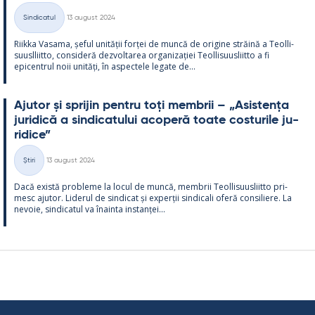
Kirjoitettu
Sindicatul
13 august 2024
Categorii
Riikka Va­sama, șe­ful unității forței de muncă de ori­gine străină a Teol­li­
suusl­liitto, con­si­deră dez­vol­ta­rea or­ga­nizației Teol­li­suus­liitto a fi
epicent­rul noii unități, în as­pec­tele le­gate de...
Aju­tor și spri­jin pentru toți mem­brii – „Asis­tența
ju­ri­dică a sin­dica­tu­lui aco­peră toate cos­tu­rile ju­
ri­dice”
Kirjoitettu
Știri
13 august 2024
Categorii
Dacă există probleme la locul de muncă, mem­brii Teol­li­suus­liitto pri­
mesc aju­tor. Li­de­rul de sin­dicat și ex­perții sin­dicali oferă con­si­liere. La
ne­voie, sin­dica­tul va înainta ins­tanței...