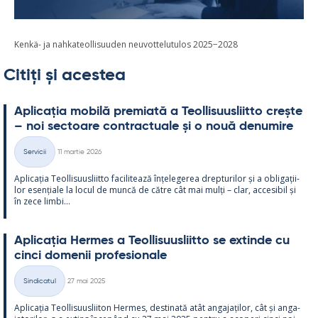
Kenkä- ja nahkateollisuuden neuvottelutulos 2025−2028
Citiți și acestea
Aplicația mo­bilă pre­miată a Teol­li­suus­liitto crește
– noi sec­toare cont­rac­tuale și o nouă de­nu­mire
Kirjoitettu
Servicii
11 martie 2026
Categorii
Aplicația Teol­li­suus­liitto faci­li­tează înțe­le­ge­rea drep­tu­ri­lor și a obli­gații­
lor esențiale la locul de muncă de către cât mai mulți – clar, acce­si­bil și
în zece limbi...
Aplicația Her­mes a Teol­li­suus­liitto se ex­tinde cu
cinci do­me­nii pro­fe­sio­nale
Kirjoitettu
Sindicatul
27 mai 2025
Categorii
Aplicația Teol­li­suus­lii­ton Her­mes, des­ti­nată atât an­ga­jați­lor, cât și an­ga­