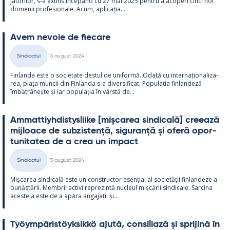
ja­to­ri­lor, s-a ex­tins începând cu 27 mai 2025 pentru a aco­peri cinci noi
do­me­nii pro­fe­sio­nale. Acum, aplicația...
Avem ne­voie de fiecare
Kirjoitettu
Sindicatul
13 august 2024
Categorii
Fin­landa este o socie­tate des­tul de uni­formă. Odată cu in­ter­națio­na­liza­
rea, piața muncii din Fin­landa s-a di­ver­si­ficat. Po­pu­lația fin­lan­deză
îmbătrâ­nește și iar po­pu­lația în vârstă de...
Am­mat­tiyh­dis­tys­liike [mișca­rea sin­dicală] cree­ază
mij­loace de subzis­tență, si­gu­ranță și oferă opor­
tu­ni­ta­tea de a crea un im­pact
Kirjoitettu
Sindicatul
13 august 2024
Categorii
Mișca­rea sin­dicală este un con­struc­tor esențial al societății fin­lan­deze a
bunăstă­rii. Mem­brii ac­tivi reprezintă nucleul mișcă­rii sin­dicale. Sarcina
aces­teia este de a apăra an­ga­jații și...
Työym­pä­ris­töyk­sikkö ajută, con­si­liază și spri­jină în