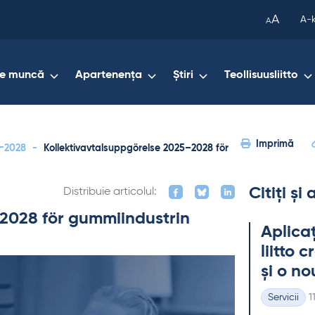
been
A
A-
A
copied
to
your
de muncă
Apartenența
Știri
Teollisuusliitto
clipboard.)
Imprimă
5−2028
-
Kollektivavtalsuppgörelse 2025–2028 för
Citiți și
Distribuie articolul:
2028 för gummiindustrin
Aplicaț
liitto 
și o no
K
Servicii
1
Categorii