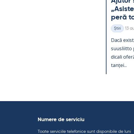
Aju­tor 
„Asis­te
peră toa
Kirjo
Știri
13 a
Categorii
Dacă exist
suus­liitto 
dicali oferă
tanței...
Numere de serviciu
Toate serviciile telefonice sunt disponibile de luni