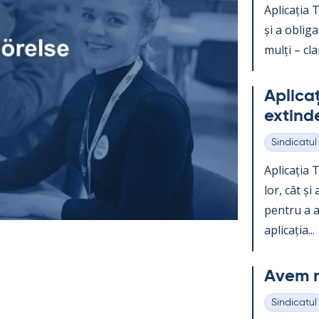
Aplicația Te
și a obli­g
mulți – clar
Aplicați
ex­tind
Sindicatul
Categorii
Aplicația Te
lor, cât și
pentru a ac
aplicația...
Avem n
Sindicatul
Categorii