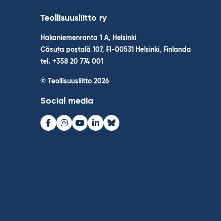
Teollisuusliitto ry
Hakaniemenranta 1 A, Helsinki
Căsuța poștală 107, FI-00531 Helsinki, Finlanda
tel. +358 20 774 001
© Teollisuusliitto 2026
Social media
Facebook
Instagram
Youtube
LinkedIn
Bluesky