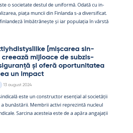
ste o socie­tate des­tul de uni­formă. Odată cu in­
­liza­rea, piața muncii din Fin­landa s-a di­ver­si­ficat.
 fin­lan­deză îmbătrâ­nește și iar po­pu­lația în vârstă
iyh­dis­tys­liike [mișca­rea sin­
 cree­ază mij­loace de subzis­
i­gu­ranță și oferă opor­tu­ni­ta­tea
rea un im­pact
Kirjoitettu
13 august 2024
in­dicală este un con­struc­tor esențial al societății
e a bunăstă­rii. Mem­brii ac­tivi reprezintă nucleul
in­dicale. Sarcina aces­teia este de a apăra an­ga­jații