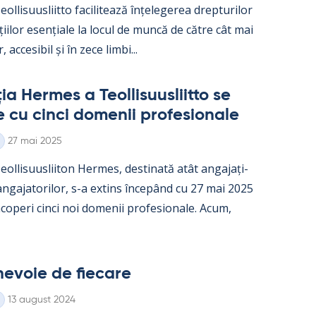
ol­li­suus­liitto faci­li­tează înțe­le­ge­rea drep­tu­ri­lor
ații­lor esențiale la locul de muncă de către cât mai
, acce­si­bil și în zece limbi...
a Her­mes a Teol­li­suus­liitto se
e cu cinci do­me­nii pro­fe­sio­nale
Kirjoitettu
27 mai 2025
ol­li­suus­lii­ton Her­mes, des­ti­nată atât an­ga­jați­
 an­ga­ja­to­ri­lor, s-a ex­tins începând cu 27 mai 2025
o­peri cinci noi do­me­nii pro­fe­sio­nale. Acum,
e­voie de fiecare
Kirjoitettu
13 august 2024