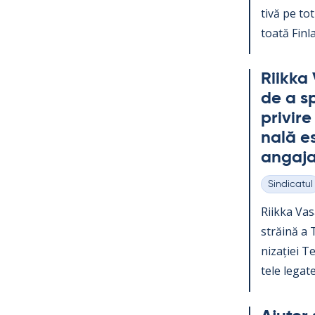
tivă pe tot 
toată Fin­la
Riikka 
de a sp
pri­vir
nală es
an­ga­ja
Sindicatul
Categorii
Riikka Va­s
străină a Te
nizației Teo
tele le­gate