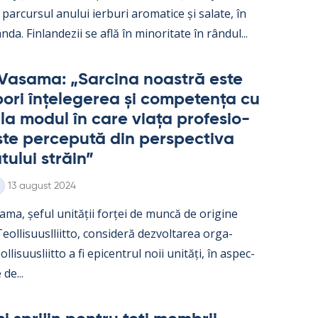
parcur­sul anu­lui ier­buri aro­ma­tice și sa­late, în
nda. Fin­lan­dezii se află în mi­no­ri­tate în rân­dul...
Va­sama: „Sarcina noa­stră este
ori înțe­le­ge­rea și com­pe­tența cu
e la mo­dul în care viața pro­fe­sio­
te perce­pută din pers­pec­tiva
­tu­lui străin”
Kirjoitettu
13 august 2024
ama, șe­ful unității forței de muncă de ori­gine
ol­li­suusl­liitto, con­si­deră dez­vol­ta­rea or­ga­
l­li­suus­liitto a fi epicent­rul noii unități, în as­pec­
 de...