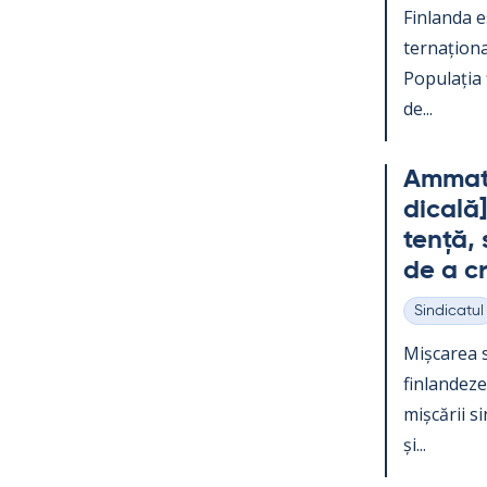
Fin­landa e
ter­națio­na
Po­pu­lația
de...
Am­mat­t
dicală]
tență, s
de a c
Sindicatul
Categorii
Mișca­rea s
fin­lan­dez
mișcă­rii s
și...