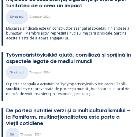
tu­ni­ta­tea de a crea un im­pact
Kirjoitettu
Sindicatul
13 august 2024
Categorii
Mișca­rea sin­dicală este un con­struc­tor esențial al societății fin­lan­deze a
bunăstă­rii. Mem­brii ac­tivi reprezintă nucleul mișcă­rii sin­dicale. Sarcina
aces­teia este de a apăra an­ga­jații și...
Työym­pä­ris­töyk­sikkö ajută, con­si­liază și spri­jină în
as­pec­tele le­gate de me­diul muncii
Kirjoitettu
Sindicatul
13 august 2024
Categorii
O parte esențială a ac­ti­vități­lor Työym­pä­ris­töyk­sikkö din cadrul Teol­li­
suus­liitto este reprezen­tată de pro­tecția muncii , bunăs­ta­rea la locul de
muncă, dez­vol­ta­rea vieții pro­fe­sio­nale, precum și...
De par­tea nut­riției verzi și a mul­ticul­tu­ra­lis­mu­lui –
la Fa­mi­farm, mul­ti­națio­na­li­ta­tea este parte a
vieții co­ti­diene
Kirjoitettu
Știri
13 august 2024