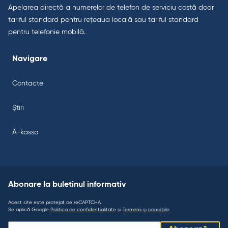
Apelarea directă a numerelor de telefon de serviciu costă doar
tariful standard pentru rețeaua locală sau tariful standard
pentru telefonie mobilă.
Navigare
Contacte
Știri
A-kassa
Abonare la buletinul informativ
Acest site este protejat de reCAPTCHA.
Se aplică Google
Politica de confidențialitate
și
Termenii și condițiile
.
Abonare