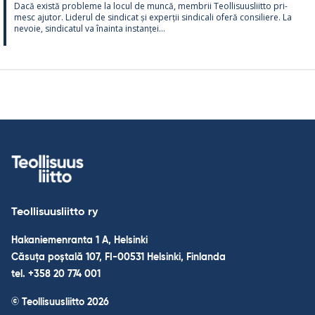
Dacă există probleme la locul de muncă, mem­brii Teol­li­suus­liitto pri­
mesc aju­tor. Li­de­rul de sin­dicat și ex­perții sin­dicali oferă con­si­liere. La
ne­voie, sin­dica­tul va înainta ins­tanței...
Teollisuusliitto ry
Hakaniemenranta 1 A, Helsinki
Căsuța poștală 107, FI-00531 Helsinki, Finlanda
tel. +358 20 774 001
© Teollisuusliitto 2026