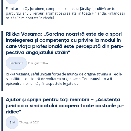
Categorii
Fa­mi­farma Oy Jo­roi­nen, com­pa­nia co­nacu­lui Jär­vi­kylä, cul­tivă pe tot
parcur­sul anu­lui ier­buri aro­ma­tice și sa­late, în toată Fin­landa. Fin­lan­dezii
se află în mi­no­ri­tate în rân­dul...
Riikka Va­sama: „Sarcina noa­stră este de a spori
înțe­le­ge­rea și com­pe­tența cu pri­vire la mo­dul în
care viața pro­fe­sio­nală este perce­pută din pers­
pec­tiva an­ga­ja­tu­lui străin”
Kirjoitettu
Sindicatul
13 august 2024
Categorii
Riikka Va­sama, șe­ful unității forței de muncă de ori­gine străină a Teol­li­
suusl­liitto, con­si­deră dez­vol­ta­rea or­ga­nizației Teol­li­suus­liitto a fi
epicent­rul noii unități, în as­pec­tele le­gate de...
Aju­tor și spri­jin pentru toți mem­brii – „Asis­tența
ju­ri­dică a sin­dica­tu­lui aco­peră toate cos­tu­rile ju­
ri­dice”
Kirjoitettu
Știri
13 august 2024
Categorii