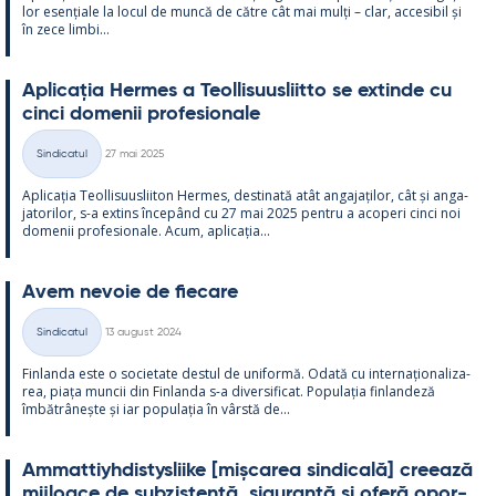
lor esențiale la locul de muncă de către cât mai mulți – clar, acce­si­bil și
în zece limbi...
Aplicația Her­mes a Teol­li­suus­liitto se ex­tinde cu
cinci do­me­nii pro­fe­sio­nale
Kirjoitettu
Sindicatul
27 mai 2025
Categorii
Aplicația Teol­li­suus­lii­ton Her­mes, des­ti­nată atât an­ga­jați­lor, cât și an­ga­
ja­to­ri­lor, s-a ex­tins începând cu 27 mai 2025 pentru a aco­peri cinci noi
do­me­nii pro­fe­sio­nale. Acum, aplicația...
Avem ne­voie de fiecare
Kirjoitettu
Sindicatul
13 august 2024
Categorii
Fin­landa este o socie­tate des­tul de uni­formă. Odată cu in­ter­națio­na­liza­
rea, piața muncii din Fin­landa s-a di­ver­si­ficat. Po­pu­lația fin­lan­deză
îmbătrâ­nește și iar po­pu­lația în vârstă de...
Am­mat­tiyh­dis­tys­liike [mișca­rea sin­dicală] cree­ază
mij­loace de subzis­tență, si­gu­ranță și oferă opor­