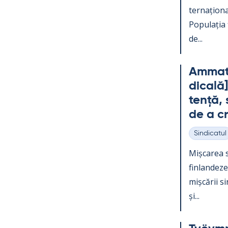
ter­națio­na
Po­pu­lația
de...
Am­mat­t
dicală]
tență, s
de a c
Sindicatul
Categorii
Mișca­rea s
fin­lan­dez
mișcă­rii s
și...