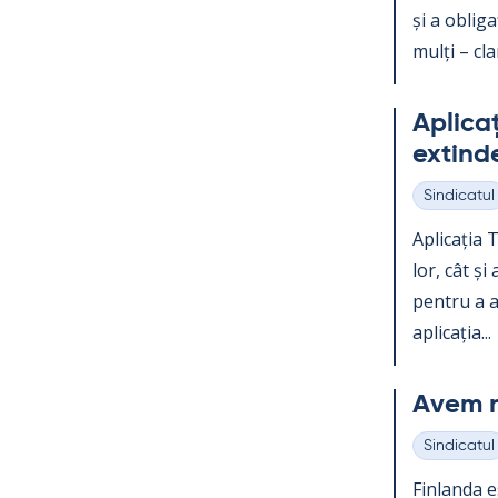
și a obli­g
mulți – clar
Aplicați
ex­tind
Sindicatul
Categorii
Aplicația Te
lor, cât și
pentru a ac
aplicația...
Avem n
Sindicatul
Categorii
Fin­landa e