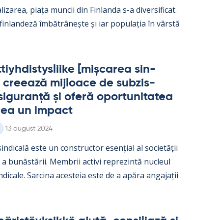
­liza­rea, piața muncii din Fin­landa s-a di­ver­si­ficat.
 fin­lan­deză îmbătrâ­nește și iar po­pu­lația în vârstă
iyh­dis­tys­liike [mișca­rea sin­
 cree­ază mij­loace de subzis­
i­gu­ranță și oferă opor­tu­ni­ta­tea
rea un im­pact
Kirjoitettu
13 august 2024
in­dicală este un con­struc­tor esențial al societății
e a bunăstă­rii. Mem­brii ac­tivi reprezintă nucleul
in­dicale. Sarcina aces­teia este de a apăra an­ga­jații