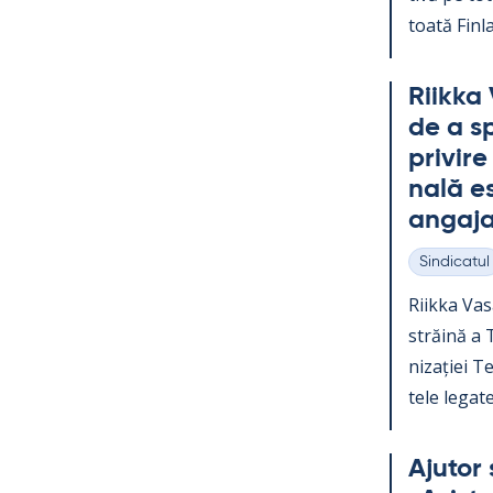
toată Fin­la
Riikka 
de a sp
pri­vir
nală es
an­ga­ja
Sindicatul
Categorii
Riikka Va­s
străină a Te
nizației Teo
tele le­gate
Aju­tor 