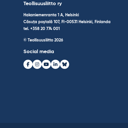
Teollisuusliitto ry
Hakaniemenranta 1 A, Helsinki
Căsuța poștală 107, FI-00531 Helsinki, Finlanda
tel. +358 20 774 001
© Teollisuusliitto 2026
Social media
Facebook
Instagram
Youtube
LinkedIn
Bluesky