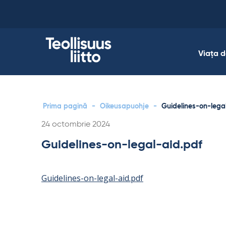
Skip
to
content
Viața 
Prima pagină
-
Oikeusapuohje
-
Guidelines-on-lega
Kirjoitettu
24 octombrie 2024
Guidelines-on-legal-aid.pdf
Guidelines-on-legal-aid.pdf