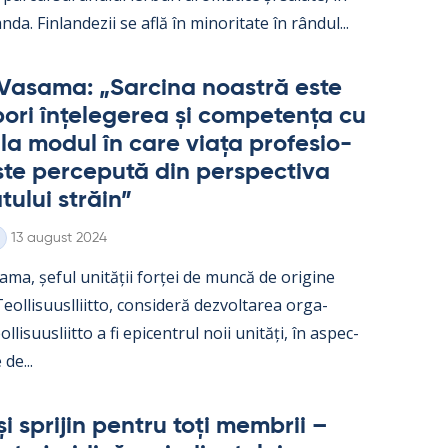
nda. Fin­lan­dezii se află în mi­no­ri­tate în rân­dul...
Va­sama: „Sarcina noa­stră este
ori înțe­le­ge­rea și com­pe­tența cu
e la mo­dul în care viața pro­fe­sio­
te perce­pută din pers­pec­tiva
­tu­lui străin”
Kirjoitettu
13 august 2024
ama, șe­ful unității forței de muncă de ori­gine
ol­li­suusl­liitto, con­si­deră dez­vol­ta­rea or­ga­
l­li­suus­liitto a fi epicent­rul noii unități, în as­pec­
 de...
și spri­jin pentru toți mem­brii –