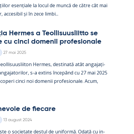
ații­lor esențiale la locul de muncă de către cât mai
, acce­si­bil și în zece limbi...
a Her­mes a Teol­li­suus­liitto se
e cu cinci do­me­nii pro­fe­sio­nale
Kirjoitettu
27 mai 2025
ol­li­suus­lii­ton Her­mes, des­ti­nată atât an­ga­jați­
 an­ga­ja­to­ri­lor, s-a ex­tins începând cu 27 mai 2025
o­peri cinci noi do­me­nii pro­fe­sio­nale. Acum,
e­voie de fiecare
Kirjoitettu
13 august 2024
ste o socie­tate des­tul de uni­formă. Odată cu in­