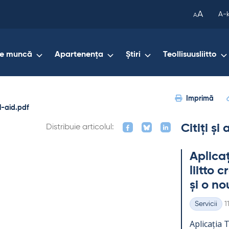
been
A
A-
A
copied
to
your
de muncă
Apartenența
Știri
Teollisuusliitto
clipboard.)
Imprimă
l-aid.pdf
Citiți și
Distribuie articolul:
Aplicaț
liitto 
și o no
K
Servicii
1
Categorii
Aplicația Te