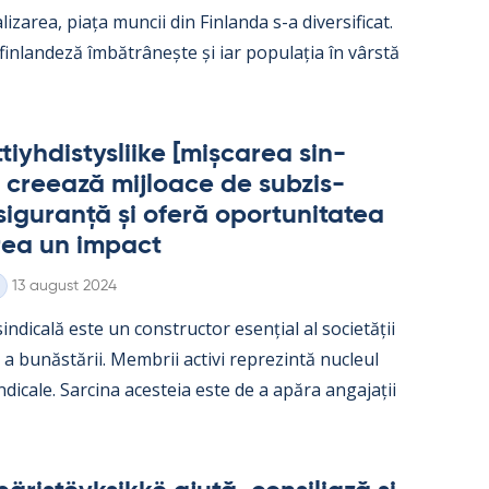
­liza­rea, piața muncii din Fin­landa s-a di­ver­si­ficat.
 fin­lan­deză îmbătrâ­nește și iar po­pu­lația în vârstă
iyh­dis­tys­liike [mișca­rea sin­
 cree­ază mij­loace de subzis­
i­gu­ranță și oferă opor­tu­ni­ta­tea
rea un im­pact
Kirjoitettu
13 august 2024
in­dicală este un con­struc­tor esențial al societății
e a bunăstă­rii. Mem­brii ac­tivi reprezintă nucleul
in­dicale. Sarcina aces­teia este de a apăra an­ga­jații