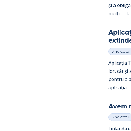
și a obli­g
mulți – clar
Aplicați
ex­tind
Sindicatul
Categorii
Aplicația Te
lor, cât și
pentru a ac
aplicația...
Avem n
Sindicatul
Categorii
Fin­landa e