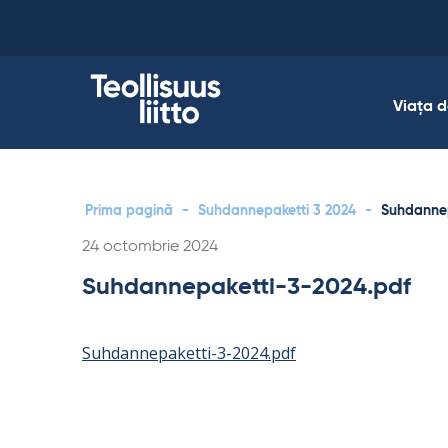
Skip
to
content
Viața 
Prima pagină
-
Suhdannepaketti 3 2024
-
Suhdannep
Kirjoitettu
24 octombrie 2024
Suhdannepaketti-3-2024.pdf
Suhdannepaketti-3-2024.pdf