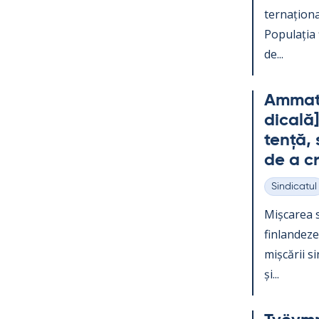
ter­națio­na
Po­pu­lația
de...
Am­mat­t
dicală]
tență, s
de a c
Sindicatul
Categorii
Mișca­rea s
fin­lan­dez
mișcă­rii s
și...