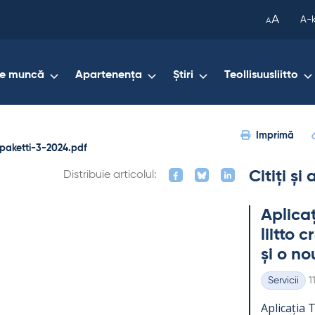
been
A
A-
A
copied
to
your
de muncă
Apartenența
Știri
Teollisuusliitto
clipboard.)
Imprimă
aketti-3-2024.pdf
Citiți și
Distribuie articolul:
Aplicaț
liitto 
și o no
K
Servicii
1
Categorii
Aplicația Te