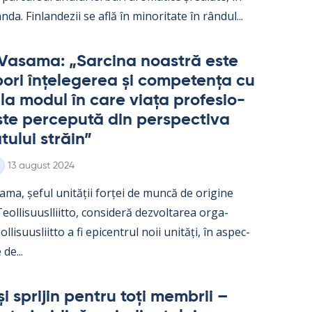
nda. Fin­lan­dezii se află în mi­no­ri­tate în rân­dul...
Va­sama: „Sarcina noa­stră este
ori înțe­le­ge­rea și com­pe­tența cu
e la mo­dul în care viața pro­fe­sio­
te perce­pută din pers­pec­tiva
­tu­lui străin”
Kirjoitettu
13 august 2024
ama, șe­ful unității forței de muncă de ori­gine
ol­li­suusl­liitto, con­si­deră dez­vol­ta­rea or­ga­
l­li­suus­liitto a fi epicent­rul noii unități, în as­pec­
 de...
și spri­jin pentru toți mem­brii –