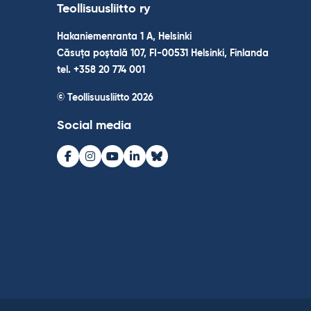
Teollisuusliitto ry
Hakaniemenranta 1 A, Helsinki
Căsuța poștală 107, FI-00531 Helsinki, Finlanda
tel. +358 20 774 001
© Teollisuusliitto 2026
Social media
Facebook
Instagram
Youtube
LinkedIn
Bluesky