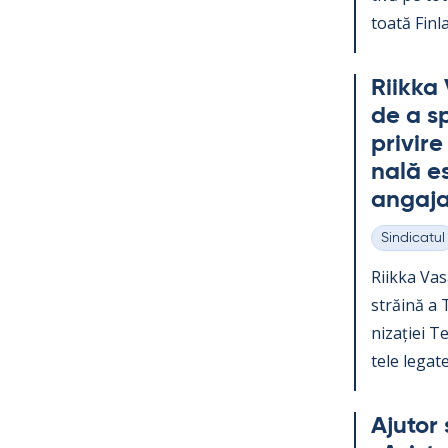
toată Fin­la
Riikka 
de a sp
pri­vir
nală es
an­ga­ja
Sindicatul
Categorii
Riikka Va­s
străină a Te
nizației Teo
tele le­gate
Aju­tor 