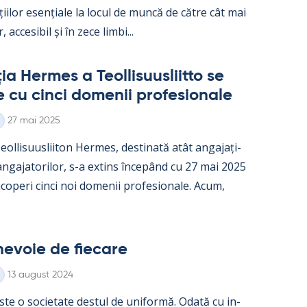
ații­lor esențiale la locul de muncă de către cât mai
, acce­si­bil și în zece limbi...
a Her­mes a Teol­li­suus­liitto se
e cu cinci do­me­nii pro­fe­sio­nale
Kirjoitettu
27 mai 2025
ol­li­suus­lii­ton Her­mes, des­ti­nată atât an­ga­jați­
 an­ga­ja­to­ri­lor, s-a ex­tins începând cu 27 mai 2025
o­peri cinci noi do­me­nii pro­fe­sio­nale. Acum,
e­voie de fiecare
Kirjoitettu
13 august 2024
ste o socie­tate des­tul de uni­formă. Odată cu in­